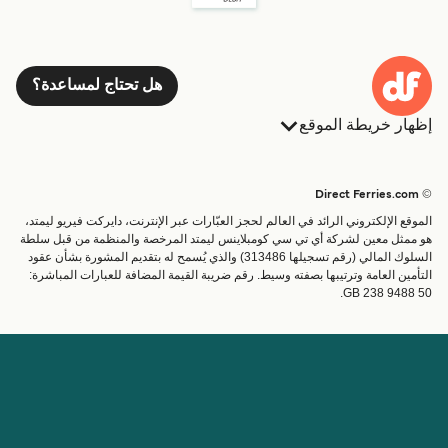
هل تحتاج لمساعدة؟
إظهار خريطة الموقع
العبارات
الحجوزات
البلدان
الإقامة
© Direct Ferries.com
خدمات الزبائن
العبارات
الموقع الإلكتروني الرائد في العالم لحجز العبّارات عبر الإنترنت، دايركت فيريو ليمتد،
الباحث عن الرحلات والموانئ
شحن
هو ممثل معين لشركة أي تي سي كومبلاينس ليمتد المرخصة والمنظمة من قبل سلطة
السلوك المالي (رقم تسجيلها 313486) والذي يُسمح له بتقديم المشورة بشأن عقود
تذاكر العبّارة
عبارة صغيرة
التأمين العامة وترتيبها بصفته وسيط. رقم ضريبة القيمة المضافة للعبارات المباشرة:
القطار والعبارة
GB 238 9488 50.
الحساب
مساعدة & دعم
إدارة حجزي
المساعدة
تأكيد الحجز
عن Direct Ferries
اعمل معنا