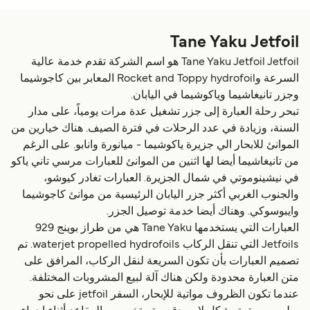
Tane Yaku Jetfoil
Tane Yaku Jetfoil Jetfoil هو اسم الشركة تقدم خدمة عالية
السرعة وRocket and Toppy hydrofoil المعابر بين كاجوشيما
وجزر تانيغاشيما وياكوشيما في اليابان.
تبحر رحلة العبارة إلى جزر تشغيل عدة مرات يومياً، على مدار
السنة، وزيادة في عدد الرحلات في فترة الصيف. هناك خيارين من
الموانئ للابحار الي جزيرة ياكوشيما - ميانورة وانابو. على الرغم
من تانيغاشيما أيضا لها اثنين من الموانئ للعبارات مرسي تاني ياكو
في نيشينوموتي في شمال الجزيرة. العبارات تغادر كيوشو،
والجنوب الغربي أكثر جزر اليابان الرئيسية من موانئ كاجوشيما
وايبوسوكي. وهناك أيضا خدمة توصيل الجزر.
العبارات التي يستخدمها Tane Yaku هي من طراز بوينج 929
Jetfoils التي تنقل الركاب waterjet propelled hydrofoils. تم
تصميم العبارات بأن تكون السريعة لنقل الركاب، المرافق على
متن العبارة محدودة ولكن هناك آلة لبيع المشروبات المختلفة.
عندما تكون الظروف مواتية للإبحار، السفر jetfoil على نحو