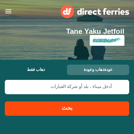
Tane Yaku Jetfoil
البلدان
تذاكر العبّارة
الباحث عن الرحلات والموانئ
الإقامة
العبارات
عودةذهاب وعودة
ذهاب فقط
العربية
أدخل ميناء ، بلد أو شركة العبارات
حسابي
المغرب
United States
خدمات الزبائن
Россия
Suisse (FR)
بحث
Catalan
Portugal
Suomi
대한민국