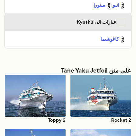
انبو
مينورا
عبارات الى Kyushu
كاغوشيما
على متن Tane Yaku Jetfoil
Toppy 2
Rocket 2