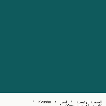
Nederland
Slovensko
Australia
Česká republika
New Zealand
España
日本
France
Ireland
Sverige
中国
Danmark
UK
Türkiye
Italia
Österreich (DE)
Canada
Canada (FR)
Ελλάδα
België (NL)
الصفحة الرئيسية
آسيا
Kyushu
Polska
Belgique (FR)
كاغوشيما (Kagoshima)