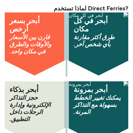
?Direct Ferries لماذا تستخدم
أبحر في كل
أبحر بسعر
مكان
أرخص
طرق أكثر مقارنة
قارن بين الأسعار
بأي شخص آخر.
والأوقات والطرق
في مكان واحد.
أبحر بمرونة
أبحر بذكاء
يمكنك تغيير الخطط
حجز التذاكر
بسهولة مع التذاكر
الإلكترونية وإدارة
المرنة.
الرحلات داخل
التطبيق.