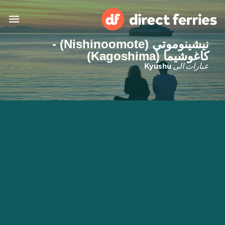
نيشينوموتي (Nishinoomote) -
البلدان
كاغوشيما (Kagoshima)
عبارات الى
Kyushu
تذاكر العبّارة
الباحث عن الرحلات والموانئ
الإقامة
العبارات
العربية
حسابي
المغرب
United States
خدمات الزبائن
Россия
Suisse (FR)
Catalan
Portugal
Suomi
대한민국