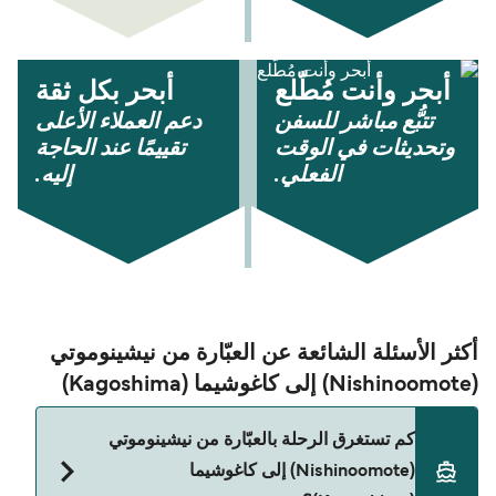
أبحر وأنت مُطّلع
أبحر بكل ثقة
تتبُّع مباشر للسفن
دعم العملاء الأعلى
وتحديثات في الوقت
تقييمًا عند الحاجة
الفعلي.
إليه.
أكثر الأسئلة الشائعة عن العبّارة من نيشينوموتي
(Nishinoomote) إلى كاغوشيما (Kagoshima)
كم تستغرق الرحلة بالعبّارة من نيشينوموتي
(Nishinoomote) إلى كاغوشيما