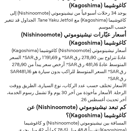
كاغوشيما (Kagoshima)
يوجد 34 رحلات أسبوعياً من نيشينوموتي (Nishinoomote) إلى
كاغوشيما (Kagoshima) مع Tane Yaku Jetfoil. الجداول قد تتغير
حسب الموسم.
أسعار عبّارات نيشينوموتي (Nishinoomote)
كاغوشيما (Kagoshima)
أسعار نيشينوموتي (Nishinoomote) كاغوشيما (Kagoshima)
عادةً تتراوح بين 278٫90 ر.ق.‏SAR* و 1٬191٫69 ر.ق.‏SAR*. السعر
المتوسط عادةً 481٫16 ر.ق.‏SAR*. أرخص سعر يبدأ من 278٫90
ر.ق.‏SAR*. السعر المتوسط للراكب بدون سيارة هو SAR481٫16
ر.ق.‏SAR*.
الأسعار تختلف حسب عدد الركاب، نوع السيارة، الطريق ووقت
الرحلة. الأسعار مأخوذة من آخر 30 يوم ولا تشمل رسوم الخدمة،
آخر تحديث أغسطس 26.
كم تبعد نيشينوموتي (Nishinoomote) عن
كاغوشيما (Kagoshima)؟
المسافة بين نيشينوموتي (Nishinoomote) و كاغوشيما
(Kagoshima) تقريباً 48٫8 ميل (78٫5 كم) أو 42 ميل بحري.