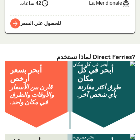
La Meridionale
42
ساعات
للحصول على السعر
?Direct Ferries لماذا تستخدم
أبحر في كل
أبحر بسعر
مكان
أرخص
طرق أكثر مقارنة
قارن بين الأسعار
بأي شخص آخر.
والأوقات والطرق
في مكان واحد.