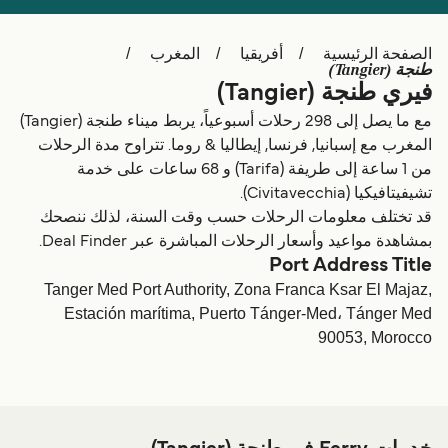
Schweiz (DE)
Deutschland
الصفحة الرئيسية
أفريقيا
المغرب
Україна
Norge
طنجة (‎(Tangier
فيري طنجة (‎(Tangier
Maroc (FR)
Indonesia
مع ما يصل إلى 298 رحلات أسبوعياً، يربط ميناء طنجة (‎(Tangier
المغرب مع إسبانيا, فرنسا, إيطاليا & روما. تتراوح مدة الرحلات
من 1 ساعة إلى طريفة (Tarifa) و 68 ساعات على خدمة
تشيفيتافيكيا (Civitavecchia).
قد تختلف معلومات الرحلات حسب وقت السنة، لذلك ننصحك
بمشاهدة مواعيد وأسعار الرحلات المباشرة عبر Deal Finder.
Port Address Title
Tanger Med Port Authority, Zona Franca Ksar El Majaz,
Estación marítima, Puerto Tánger-Med، Tánger Med
90053, Morocco