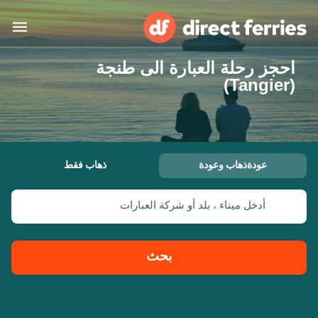
احجز رحلة العبارة الى طنجة
البلدان
(‎(Tangier
تذاكر العبّارة
الباحث عن الرحلات والموانئ
الإقامة
العبارات
عودةذهاب وعودة
ذهاب فقط
العربية
أدخل ميناء ، بلد أو شركة العبارات
حسابي
المغرب
United States
خدمات الزبائن
Россия
Suisse (FR)
بحث
Catalan
Portugal
Suomi
대한민국