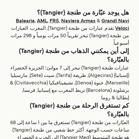
هل يوجد عبّارة من طنجة (‎(Tangier؟
Balearia
,
AML
,
FRS
,
Naviera Armas
&
Grandi Navi
Veloci
تقدم عبارات من طنجة (‎(Tangier, المغرب. العبارات
من طنجة (‎(Tangier تبحر تقريباً 50 مرات يومياً و 298 مرات
أسبوعياً.
إلى أين يمكنني الذهاب من طنجة (‎(Tangier
بالعبّارة؟
عبارات طنجة (‎(Tangier تبحر إلى 7 موانئ؛ الجزيرة الخضراء
(إسبانيا) (Algeciras), طريفة (Tarifa), سيت (Sete), مارسيليا
(Marseille), جنوة (Genoa), تشيفيتافيكيا (Civitavecchia) &
برشلونة (Barcelona) تربط المغرب مع إسبانيا, فرنسا,
إيطاليا & روما.
كم تستغرق الرحلة من طنجة (‎(Tangier
بالعبّارة؟
العبّارات من طنجة (‎(Tangier تستغرق ما بين 1 ساعة إلى 68
ساعات حسب الوجهة. أكثر خط شعبي من طنجة (‎(Tangier
هو طنجة المتوسط (Tangier Med) الي الجزيرة الخضراء