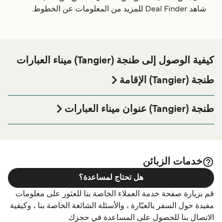
شاهد Deal Finder للمزيد من المعلومات عن الخطوط.
كيفية الوصول إلى طنجة (‎(Tangier ميناء العبارات
طنجة (‎(Tangier الإقامة
إذا كنت ترغب في قضاء ليلة في أو بالقرب من طنجة (‎(Tangier
ميناء العبارة قبل أو بعد رحلتك أو إذا كنت تبحث عن أماكن السكن
طنجة (‎(Tangier عنوان ميناء العبارات
لإقامتك بالكامل، يرجى زيارة موقعنا على
طنجة (‎(Tangier
Tanger Med Port Authority, Zona Franca Ksar El Majaz,
الصفحة للحصول على أفضل الأسعار للإقامة واحدة من
الإقامة
Estación marítima, Puerto Tánger-Med، Tánger Med
أكبر الخيارات على الإنترنت!
90053, Morocco
خدمات الزبائن
هل تحتاج لمساعدة؟
قم بزيارة صفحة خدمة العملاء الخاصة بنا للعثور على معلومات
مفيدة حول السفر بالعبّارة ، والأسئلة الشائعة الخاصة بنا ، وكيفية
الاتصال بنا للحصول على المساعدة في حجزك