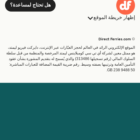
هل تحتاج لمساعدة؟
إظهار خريطة الموقع
العبارات
الحجوزات
البلدان
الإقامة
© Direct Ferries.com
خدمات الزبائن
العبارات
الموقع الإلكتروني الرائد في العالم لحجز العبّارات عبر الإنترنت، دايركت فيريو ليمتد،
الباحث عن الرحلات والموانئ
شحن
هو ممثل معين لشركة أي تي سي كومبلاينس ليمتد المرخصة والمنظمة من قبل سلطة
السلوك المالي (رقم تسجيلها 313486) والذي يُسمح له بتقديم المشورة بشأن عقود
تذاكر العبّارة
عبارة صغيرة
التأمين العامة وترتيبها بصفته وسيط. رقم ضريبة القيمة المضافة للعبارات المباشرة:
القطار والعبارة
GB 238 9488 50.
الحساب
مساعدة & دعم
إدارة حجزي
المساعدة
تأكيد الحجز
عن Direct Ferries
اعمل معنا
المواقع الدولية
الشريك التجاري
عن الشركة
برنامج الشريك التجاري
مواقع الدولية
برنامج الوكيل