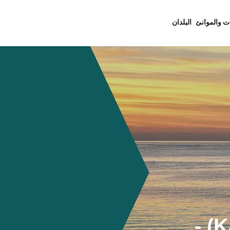
ت والموانئ
البلدان
كاغوشيما (Kagoshima) -