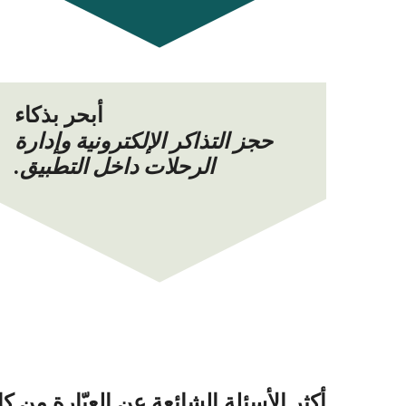
أبحر بذكاء
حجز التذاكر الإلكترونية وإدارة
الرحلات داخل التطبيق.
أكثر الأسئلة الشائعة عن العبّارة من كاغوشيما (Kagoshima) إلى نيشينومو