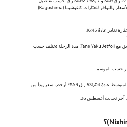
Tane Yaku Jetfoil يشغّل العبّارة من كاغوشيما (Kagoshima) إلى نيشينوموتي (Nishinoomote). أسعار العبّارة تتراوح بين 277٫54 ر.ق.‏SAR و SAR2٬068٫17 ر.ق.‏ حسب تفاصيل
التذكرة. الأسعار ما تشمل رسوم الخدمة. الجداول تختلف حسب الموسم، استخدم Direct Ferries Deal Finder للحصول على الأسعار والتوافر للعبّارات كاغوشيما (Kagoshima)
رحلة كاغوشيما (Kagoshima) نيشينوموتي (Nishinoomote) تستغرق تقريباً 1 ساعة 35 دقايق. أسرع رحلة تقريباً 1 ساعة 35 دقايق مع Tane Yaku Jetfoil. مدة الرحلة تختلف حسب
أسعار كاغوشيما (Kagoshima) نيشينوموتي (Nishinoomote) عادةً تتراوح بين 277٫54 ر.ق.‏SAR* و 2٬068٫17 ر.ق.‏SAR*. السعر المتوسط عادةً 531٫04 ر.ق.‏SAR*. أرخص سعر يبدأ من