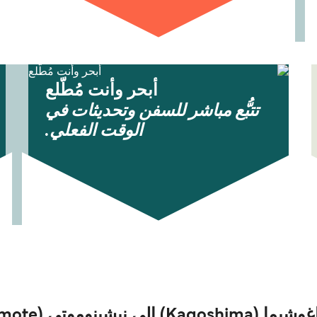
أبحر وأنت مُطّلع
تتبُّع مباشر للسفن وتحديثات في
الوقت الفعلي.
تي (Nishinoomote)