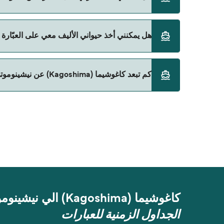
Tane Yaku Jetfoil
حالياً لا يُسمح للسيارات بالركوب على العبّارة من كاغوشيما (Kagoshima) إلى نيشينوموتي (mote
هل يمكنني أخذ حيواني الأليف معي على العبّارة من كاغوشيما (Kagoshima) إلى نيش
حالياً لا يُسمح باصطحاب الحيوانات على العبّارة بين كاغوشيما (Kagoshima) و نيشينوموتي (e
كم تبعد كاغوشيما (Kagoshima) عن نيشينوموتي (Nishinoomote)؟
المسافة بين كاغوشيما (Kagoshima) و نيشينوموتي (Nishinoomote) هي 42 ميل بحري.
كاغوشيما (Kagoshima) الي نيشينوموتي (Nishinoomote)
الجداول الزمنية للعبارات