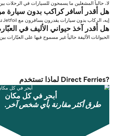
لا، حالياً المشغلين ما يسمحون للسيارات في الرحلات بين كاغوشيما (Kagoshima) و نيشينومو
هل أقدر أسافر كراكب بدون سيارة من كاغوشيما (Kagoshima) إلى نيشين
إيه، الركاب بدون سيارات يقدرون يسافرون مع Tane Yaku Jetfoil بين كاغوشيما (Kagoshima) و نيشينوموتي (Nishinoomote).
هل أقدر آخذ حيواني الأليف في العبّارة من كاغوشيما (Kagoshima) إلى
الحيوانات الأليفة حالياً غير مسموح فيها على العبّارات بين كاغوشيما (Kagoshima) و نيشينومو
?Direct Ferries لماذا تستخدم
أبحر في كل مكان
طرق أكثر مقارنة بأي شخص آخر.