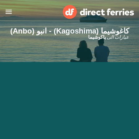
كاغوشيما (Kagoshima) - انبو (Anbo)
البلدان
عبارات الى
ياكوشيما
تذاكر العبّارة
الباحث عن الرحلات والموانئ
الإقامة
العبارات
العربية
حسابي
المغرب
United States
خدمات الزبائن
Россия
Suisse (FR)
Catalan
Portugal
Suomi
대한민국