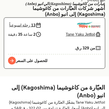
عبارات من كاغوشيما (Kagoshima) الي انبو (Anbo)
Schweiz (DE)
Deutschland
أشهر شركات العبّارات من كاغوشيما
(Kagoshima) إلى انبو (Anbo)
Україна
Norge
13
رحلة اسبوعياً
Maroc (FR)
Indonesia
Tane Yaku Jetfoil
2
ساعة
35
دقيقة
من 329 ر.ق.‏
للحصول على السعر
العبّارة من كاغوشيما (Kagoshima) إلى
انبو (Anbo)
Tane Yaku Jetfoil يشغّل العبّارة من كاغوشيما (Kagoshima)
إلى انبو (Anbo). أسعار العبّارة تتراوح بين 322٫02 ر.ق.‏SAR و