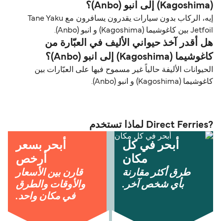
(Kagoshima) إلى انبو (Anbo)؟
إيه، الركاب بدون سيارات يقدرون يسافرون مع Tane Yaku
Jetfoil بين كاغوشيما (Kagoshima) و انبو (Anbo).
هل أقدر آخذ حيواني الأليف في العبّارة من
كاغوشيما (Kagoshima) إلى انبو (Anbo)؟
الحيوانات الأليفة حالياً غير مسموح فيها على العبّارات بين
كاغوشيما (Kagoshima) و انبو (Anbo).
?Direct Ferries لماذا تستخدم
أبحر في كل
أبحر بسعر
مكان
أرخص
طرق أكثر مقارنة
قارن بين الأسعار
بأي شخص آخر.
والأوقات والطرق
في مكان واحد.