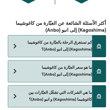
أكثر الأسئلة الشائعة عن العبّارة من كاغوشيما
(Kagoshima) إلى انبو (Anbo)
كم تستغرق الرحلة بالعبّارة من كاغوشيما
(Kagoshima) إلى انبو (Anbo)؟
مدة الرحلة بالعبّارة من كاغوشيما (Kagoshima) إلى انبو
ما هو سعر العبّارة من كاغوشيما
(Anbo) تقريباً 2 ساعات 35 دقائق. مدة الإبحار ممكن
(Kagoshima) إلى انبو (Anbo)؟
تختلف حسب الموسم والشركة، لذلك ننصحك بمراجعة
الأوقات المباشرة باستخدام Direct Ferries Deal
Finder.
سعر العبّارة من كاغوشيما (Kagoshima) إلى انبو (Anbo)
ما هي الشركات التي تشغّل العبّارات بين
يختلف حسب الموسم. متوسط سعر الرحلة هو 1٬198٫85
كاغوشيما (Kagoshima) و انبو (Anbo)؟
ر.ق.‏SAR. السعر لا يشمل رسوم الحجز.