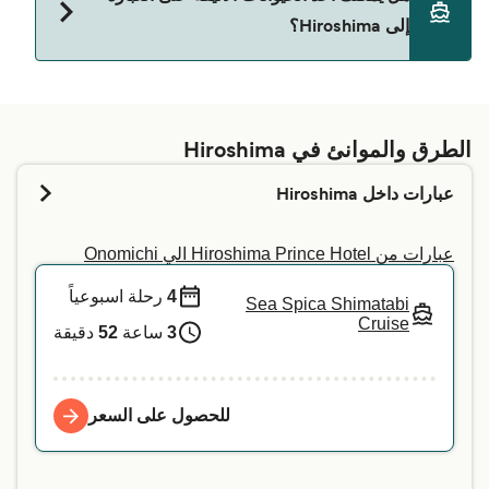
Kure
إلى Hiroshima؟
يعتمد السماح باصطحاب الحيوانات الأليفة على العبارات
على شركة العبّارات. ما عليك سوى إدخال بياناتك أعلاه،
وسنخبرك بما إذا كان بإمكانك إحضار حيوانك الأليف في
الطرق والموانئ في Hiroshima
الرحلة البحرية التي تفضلها. لمزيد من المعلومات، أو إذا
عبارات داخل Hiroshima
كنت تسافر مع حيوان خدمة، نوصي بالتواصل مباشرة مع
خدمة العملاء لدينا.
عبارات من Hiroshima Prince Hotel الي Onomichi
4
رحلة اسبوعياً
Sea Spica Shimatabi
Cruise
3
ساعة
52
دقيقة
للحصول على السعر