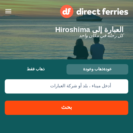
العبارة إلى Hiroshima
البلدان
كل رحلة في مكان واحد
تذاكر العبّارة
الباحث عن الرحلات والموانئ
الإقامة
العبارات
عودةذهاب وعودة
ذهاب فقط
العربية
أدخل ميناء ، بلد أو شركة العبارات
حسابي
المغرب
United States
خدمات الزبائن
Россия
Suisse (FR)
بحث
Catalan
Portugal
Suomi
대한민국