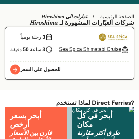
Schweiz (DE)
Deutschland
عبارات الى Hiroshima
الصفحة الرئيسية
Україна
Norge
Hiroshima
شركات العبّارات المشهورة لـ
Maroc (FR)
Indonesia
3
رحلة يومياً
Sea Spica Shimatabi Cruise
3
ساعة
50
دقيقة
للحصول على السعر
?Direct Ferries لماذا تستخدم
أبحر في كل
أبحر بسعر
مكان
أرخص
طرق أكثر مقارنة
قارن بين الأسعار