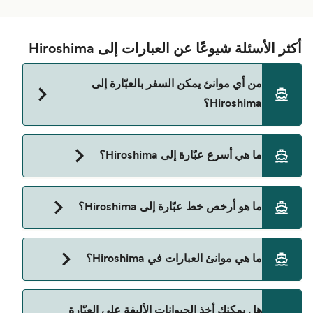
أكثر الأسئلة شيوعًا عن العبارات إلى Hiroshima
من أي موانئ يمكن السفر بالعبّارة إلى
Hiroshima؟
الفيري المتجهة إلى Hiroshima تنطلق من:
ما هي أسرع عبّارة إلى Hiroshima؟
Matsuyama
أسرع رحلة بالعبّارة إلى Hiroshima هي عبر خط
ما هو أرخص خط عبّارة إلى Hiroshima؟
Matsuyama الي Kure، وتستغرق تقريبًا 1 ساعة 31
دقائق.
أرخص عبّارة إلى Hiroshima هي 139 على عبّارة
ما هي موانئ العبارات في Hiroshima؟
Matsuyama الي Kure. السعر لا يشمل رسوم الحجز.
موانئ العبارات في Hiroshima:
هل يمكنك أخذ الحيوانات الأليفة على العبّارة