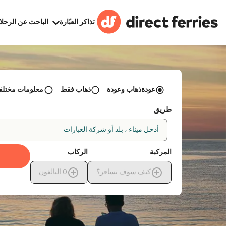
تذاكر العبّارة
الباحث عن الرحلا
عودةذهاب وعودة
ذهاب فقط
معلومات مختلفة 
طريق
أدخل ميناء ، بلد أو شركة العبارات
المركبة
الركاب
كيف سوف تسافر؟
0
البالغون