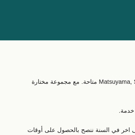
Kure يقدم ميناء العبارات في Hiroshima عدد من رحلات العبارات مع معابر لـ Matsuyama, Setoda & Onomichi متاحة. مع مجموعة مختارة
ى اخر في السنة ننصح بالحصول على أوقات