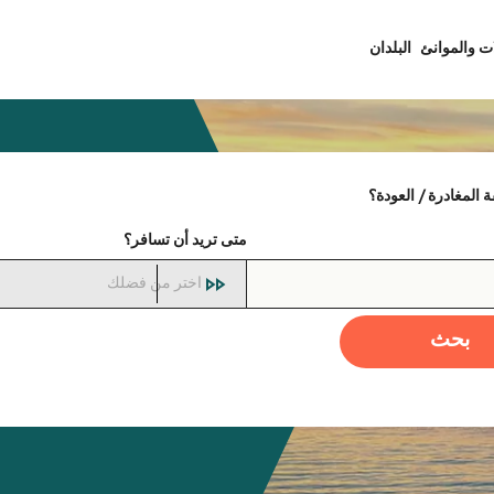
ت والموانئ
البلدان
المغادرة / العودة؟
متى تريد أن تسافر؟
اختر من فضلك
بحث