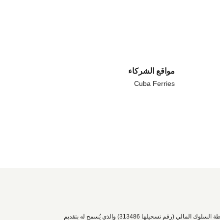
مواقع الشركاء
Cuba Ferries
الموقع الإلكتروني الرائد في العالم لحجز العبّارات عبر الإنترنت، دايركت فيريو ليمتد، هو ممثل معين لشركة أي تي سي كومبلاينس ليمتد المرخصة والمنظمة من قبل سلطة السلوك المالي (رقم تسجيلها 313486) والذي يُسمح له بتقديم