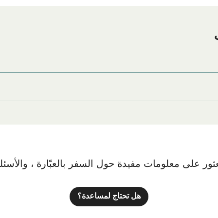
ات على الإنترنت!
Kure Port Ferry Boarding Are
ور على معلومات مفيدة حول السفر بالعبّارة ، والأسئلة ا
هل تحتاج لمساعدة؟