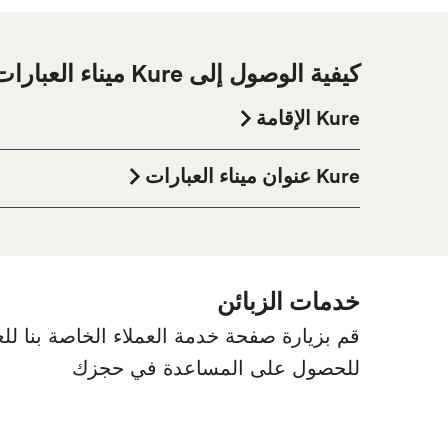
كيفية الوصول إلى Kure ميناء العبارات
Kure الإقامة
إذا كنت ترغب في قضاء ليلة في أو بالقرب من Kure ميناء العبارة قبل أو بعد رحلتك أو إذا كنت تبحث عن أماكن السكن لإقامتك بالكامل، يرجى زيارة موقعنا على
للحصول على أفضل الأسعار للإقامة واحدة من أكبر الخيار
Kure عنوان ميناء العبارات
a, 4 Takaramachi, Kure, Hiroshima 737-0029, Japan
خدمات الزبائن
قم بزيارة صفحة خدمة العملاء الخاصة بنا للعث
للحصول على المساعدة في حجزك