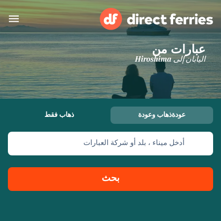
عبارات من
البلدان
اليابان إلى Hiroshima
تذاكر العبّارة
الباحث عن الرحلات والموانئ
الإقامة
العبارات
عودةذهاب وعودة
ذهاب فقط
العربية
أدخل ميناء ، بلد أو شركة العبارات
حسابي
المغرب
United States
خدمات الزبائن
Россия
Suisse (FR)
بحث
Catalan
Portugal
Suomi
대한민국