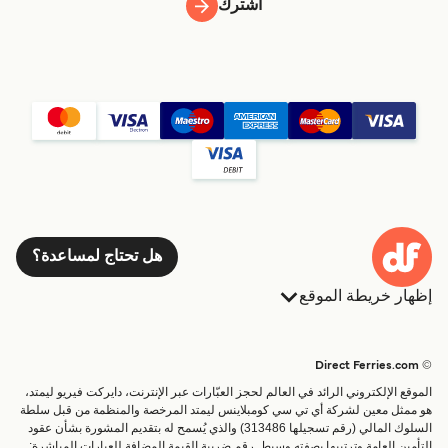
اشترك
هل تحتاج لمساعدة؟
إظهار خريطة الموقع
العبارات
الحجوزات
البلدان
الإقامة
© Direct Ferries.com
خدمات الزبائن
العبارات
الموقع الإلكتروني الرائد في العالم لحجز العبّارات عبر الإنترنت، دايركت فيريو ليمتد،
الباحث عن الرحلات والموانئ
شحن
هو ممثل معين لشركة أي تي سي كومبلاينس ليمتد المرخصة والمنظمة من قبل سلطة
السلوك المالي (رقم تسجيلها 313486) والذي يُسمح له بتقديم المشورة بشأن عقود
تذاكر العبّارة
عبارة صغيرة
التأمين العامة وترتيبها بصفته وسيط. رقم ضريبة القيمة المضافة للعبارات المباشرة: