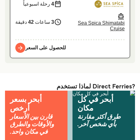
4
رحلة اسبوعياً
3
ساعات
42
دقيقة
Sea Spica Shimatabi
Cruise
للحصول على السعر
?Direct Ferries لماذا تستخدم
أبحر في كل
أبحر بسعر
مكان
أرخص
طرق أكثر مقارنة
قارن بين الأسعار
بأي شخص آخر.
والأوقات والطرق
في مكان واحد.