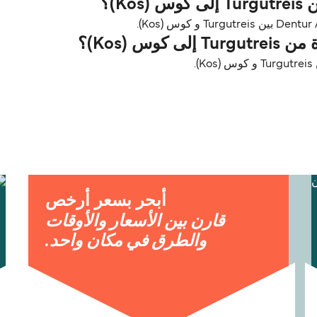
K)؟
س (Kos)؟
.
أبحر بسعر أرخص
قارن بين الأسعار والأوقات
والطرق في مكان واحد.