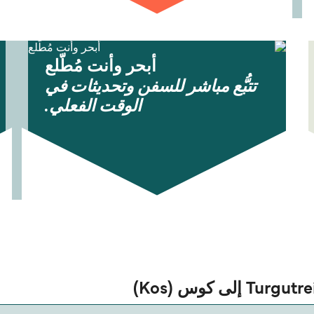
أبحر وأنت مُطّلع
تتبُّع مباشر للسفن وتحديثات في
الوقت الفعلي.