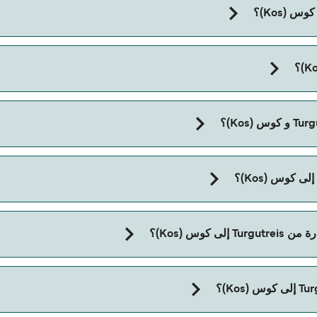
مدة الرحلة بالعبّارة من Turgutreis إلى كوس (Kos) تقريباً 30 دقائق. مدة الإبحار ممكن تختلف
وس (Kos)؟