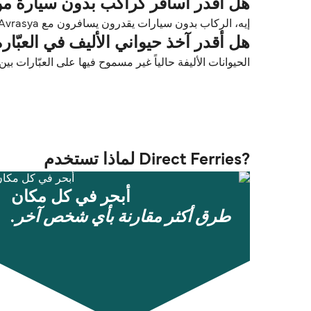
هل أقدر أسافر كراكب بدون سيارة من Turgutreis إلى كوس (os
إيه، الركاب بدون سيارات يقدرون يسافرون مع Dentur Avrasya بين Turgutreis و كوس (Kos).
هل أقدر آخذ حيواني الأليف في العبّارة من Turgutreis إلى كو
الحيوانات الأليفة حالياً غير مسموح فيها على العبّارات بين Turgutreis و كوس (Kos)
?Direct Ferries لماذا تستخدم
أبحر في كل مكان
طرق أكثر مقارنة بأي شخص آخر.