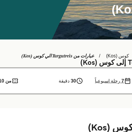
عبارات من Turgutreis الي كوس (Kos)
كوس (Kos)
7
رحلة اسبوعياً
30
دقيقة
من 110 ر.ق.‏