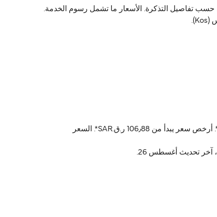
D يشغّل العبّارة من Turgutreis إلى كوس (Kos). أسعار العبّارة تتراوح بين 106٫88 ر.ق.‏SAR و SAR670٫84 ر.ق.‏ حسب تفاصيل التذكرة. الأسعار ما تشمل رسوم الخدمة.
أسعار Turgutreis كوس (Kos) عادةً تتراوح بين 106٫88 ر.ق.‏SAR* و 670٫84 ر.ق.‏SAR*. السعر المتوسط عادةً 344٫28 ر.ق.‏SAR*. أرخص سعر يبدأ من 106٫88 ر.ق.‏SAR*. السعر