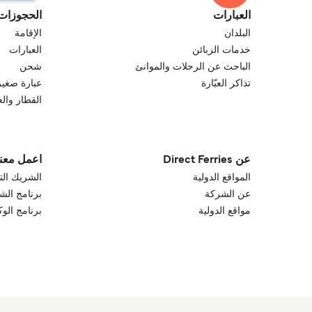
العبارات
الحجوزات
البلدان
الإقامة
خدمات الزبائن
العبارات
الباحث عن الرحلات والموانئ
شحن
تذاكر العبّارة
عبارة صغير
القطار والع
عن Direct Ferries
اعمل معنا
المواقع الدولية
الشريك الت
عن الشركة
برنامج الش
مواقع الدولية
برنامج الو