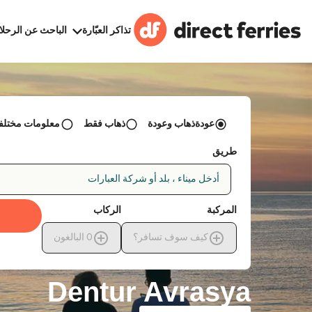
تذاكر العبّارة
الباحث عن الرحلا
عودةذهاب وعودة
ذهاب فقط
معلومات مختلفة 
طريق
أدخل ميناء ، بلد أو شركة العبارات
المركبة
الركاب
كيف سوف تسافر؟
0
البالغون
Dentur Avrasya