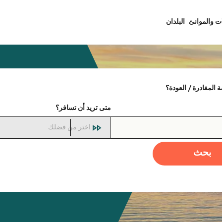
ت والموانئ
البلدان
المغادرة / العودة؟
متى تريد أن تسافر؟
اختر من فضلك
بحث