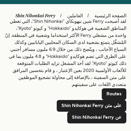
Schweiz (DE)
Deutschland
Shin Nihonkai Ferry
الصفحة الرئيسية
العاملين
لقد أصبحت Ferry شين نيهونكاي "Shin Nihonkai"، التي تغطي
Україна
Norge
المناطق الشعبية في هوكايدو "Hokkaido" و كيوتو "Kyoto"،
Maroc (FR)
Indonesia
واحدة من مشغلي Ferry الأكثر استخداما وشعبية في المنطقة. إنّ
المُشغِّل يتمتع بشعبية لدى السكان المحليين اليابانيين وكذلك
السياح الأجانب ، ويتّضح ذلك من خلال 6.9 مليون مسافر أجنبي
على الطرق التي تضم هوكايدو "Hokkaido" و 4.8 مليون بما في
ذلك كيوتو "Kyoto". لقد أخذ المشغل تزايد الطلبات المتوقعة
للألعاب الأولمبية 2020 بعين الإعتبار ، و قام بتحسين المرافق
على متن السفينة ، بالإضافة إلى محاولة تشجيع الموظفين
متعددي اللغات على سفينتهم.
Routes
على متن Shin Nihonkai Ferry
عن Shin Nihonkai Ferry