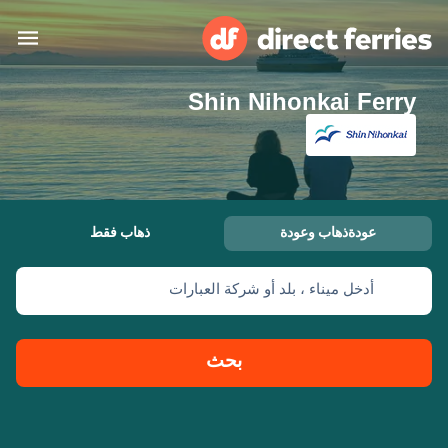
Shin Nihonkai Ferry
البلدان
تذاكر العبّارة
الباحث عن الرحلات والموانئ
الإقامة
العبارات
عودةذهاب وعودة
ذهاب فقط
العربية
أدخل ميناء ، بلد أو شركة العبارات
حسابي
المغرب
United States
خدمات الزبائن
Россия
Suisse (FR)
بحث
Catalan
Portugal
Suomi
대한민국