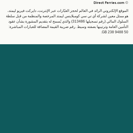
البلدان
الإقامة
© Direct Ferries.com
خدمات الزبائن
العبارات
الموقع الإلكتروني الرائد في العالم لحجز العبّارات عبر الإنترنت، دايركت فيريو ليمتد،
الباحث عن الرحلات والموانئ
شحن
هو ممثل معين لشركة أي تي سي كومبلاينس ليمتد المرخصة والمنظمة من قبل سلطة
السلوك المالي (رقم تسجيلها 313486) والذي يُسمح له بتقديم المشورة بشأن عقود
تذاكر العبّارة
عبارة صغيرة
التأمين العامة وترتيبها بصفته وسيط. رقم ضريبة القيمة المضافة للعبارات المباشرة:
القطار والعبارة
GB 238 9488 50.
الحساب
مساعدة & دعم
إدارة حجزي
المساعدة
تأكيد الحجز
عن Direct Ferries
اعمل معنا
المواقع الدولية
الشريك التجاري
عن الشركة
برنامج الشريك التجاري
مواقع الدولية
برنامج الوكيل
قانوني
مواقع الشركاء
Direct Ferries شروط الاستخدام
Cuba Ferries
Privacy Policy