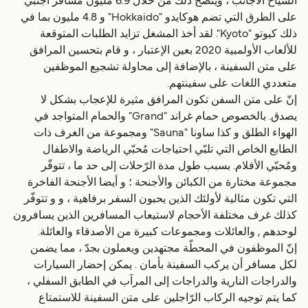
السياح الأجانب ، ويتّضح ذلك من خلال 6.9 مليون مسافر أجنبي
على الطرق التي تضم هوكايدو "Hokkaido" و 4.8 مليون بما في
ذلك كيوتو "Kyoto". لقد أخذ المشغل تزايد الطلبات المتوقعة
للألعاب الأولمبية 2020 بعين الإعتبار ، و قام بتحسين المرافق
على متن السفينة ، بالإضافة إلى محاولة تشجيع الموظفين
متعددي اللغات على سفينتهم.
إنّ على متن السفن تكون المرافق مثيرة للإعجاب بشكل لا
يصدق. بالخصوص حمام غراند "Grand" والحمام المتواجد في
الهواء الطلق و كذا ساونا "Sauna" ومجموعة من الغرف ذات
الطابع الخاص التي تلبّي احتياجات مُحبّي الرياضة والاطفال
ومُحبّي الأفلام. بسبب طول مدة الرّحلات إلى حد ما ، تتوفّر
مجموعة مختارة من الكبائن والأجنحة ؛ و أيضا الأجنحة الفاخرة
التي تكون مثالية لأولئك الذين يحبون السفر برفاهية ، و و تتوفّر
كذلك غرف مختلفة الأحجام لاستيعاب المسافرين الذين يسافرون
لوحدهم , والعائلات ومجموعات كبيرة من الأصدقاء والعائلة.
إنّ الموظفون في المحطّة مجتهدين ويعملون بجدّ ، مما يضمن
لكل مسافر أن يركب السفينة بأمان . يمكن إحضار السيارات
والدراجات النارية والدراجات إلى المرآب في الطابق السفلي ،
كما يتم توجيه الركاب الرّاجلين على متن السفينة للاستمتاع