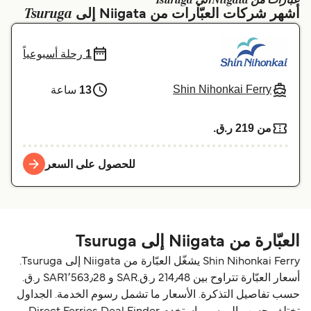
عبارات من Niigata الي Tsuruga
Tsuruga
أشهر شركات العبّارات من Niigata إلى
Schweiz (DE)
Deutschland
Україна
Norge
1
رحلة أسبوعياً
Maroc (FR)
Indonesia
Shin Nihonkai Ferry
13
ساعة
من 219 ر.ق.‏
للحصول على السعر
العبّارة من Niigata إلى Tsuruga
Shin Nihonkai Ferry يشغّل العبّارة من Niigata إلى Tsuruga.
أسعار العبّارة تتراوح بين 214٫48 ر.ق.‏SAR و SAR1٬563٫28 ر.ق.‏
حسب تفاصيل التذكرة. الأسعار ما تشمل رسوم الخدمة. الجداول