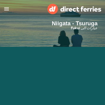
Niigata - Tsuruga
البلدان
عبارات الى
Fukui
تذاكر العبّارة
الباحث عن الرحلات والموانئ
الإقامة
العبارات
العربية
حسابي
المغرب
United States
خدمات الزبائن
Россия
Suisse (FR)
Catalan
Portugal
Suomi
대한민국