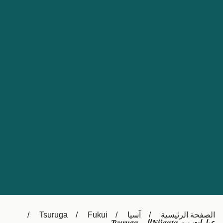
Nederland
Slovensko
Australia
Česká republika
New Zealand
España
日本
France
Ireland
Sverige
中国
Danmark
UK
Türkiye
Italia
Österreich (DE)
Canada
Canada (FR)
Ελλάδα
België (NL)
الصفحة الرئيسية
آسيا
Fukui
Tsuruga
Polska
Belgique (FR)