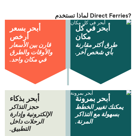
?Direct Ferries لماذا تستخدم
أبحر في كل
أبحر بسعر
مكان
أرخص
طرق أكثر مقارنة
قارن بين الأسعار
بأي شخص آخر.
والأوقات والطرق
في مكان واحد.
أبحر بمرونة
أبحر بذكاء
يمكنك تغيير الخطط
حجز التذاكر
بسهولة مع التذاكر
الإلكترونية وإدارة
المرنة.
الرحلات داخل
التطبيق.