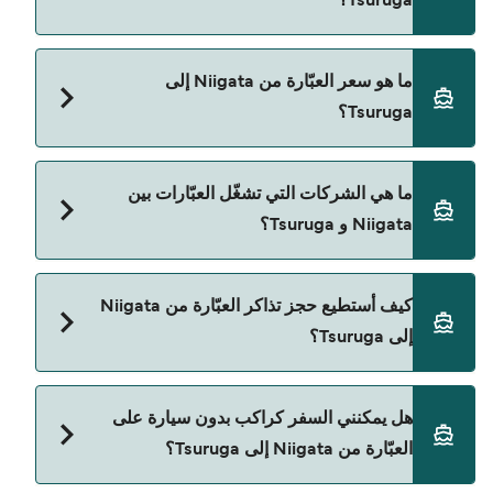
Tsuruga؟
مدة الرحلة بالعبّارة من Niigata إلى Tsuruga تقريباً 13
ما هو سعر العبّارة من Niigata إلى
ساعات. مدة الإبحار ممكن تختلف حسب الموسم
Tsuruga؟
والشركة، لذلك ننصحك بمراجعة الأوقات المباشرة
باستخدام Direct Ferries Deal Finder.
سعر العبّارة من Niigata إلى Tsuruga يختلف حسب
ما هي الشركات التي تشغّل العبّارات بين
الموسم. متوسط سعر الرحلة هو 688٫51 ر.ق.‏SAR. السعر
Niigata و Tsuruga؟
لا يشمل رسوم الحجز.
Shin Nihonkai Ferry هي المشغّل الرئيسي للعبّارة من
كيف أستطيع حجز تذاكر العبّارة من Niigata
Niigata إلى Tsuruga.
إلى Tsuruga؟
يمكنك الحجز عبر Direct Ferries Deal Finder ومراجعة
هل يمكنني السفر كراكب بدون سيارة على
صفحة العروض لمعرفة أحدث التخفيضات.
العبّارة من Niigata إلى Tsuruga؟