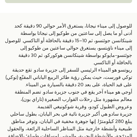
للوصول إلى ميناء نيجاتا، يستغرق الأمر حوالي 90 دقيقة كحد
أدنى أو ما يصل إلى ساعتين من طوكيو إلى نيجاتا بواسطة
شينكانسن جوئتسو، ثم 10–15 دقيقة بالحافلة أو التاكسي. للوصول
إلى ميناء ناؤيتسو، يستغرق حوالي ساعتين من طوكيو إلى
جوئتسو-مايوكو بواسطة شينكانسن هوكوركو، ثم 30 دقيقة
بالحافلة أو التاكسي.
ريوتسو هو الميناء الرئيسي للسفر إلى جزيرة سادو. تقع حديقة
توكي فورست، حيث يمكن رؤية طائر الربيع الياباني المقنّع (توكي)
على قيد الحياة، على بعد 20 دقيقة بالسيارة من الميناء.
أوجي هو ميناء آخر يقع في جنوب جزيرة سادو. تضم المنطقة
معالم مشهورة مثل رحلات القوارب الصغيرة (تاراي بون)،
وعروض الطبول كودو، وقرية شوكونيغي القديمة.
جزيرة سادو هي أكبر جزيرة نائية في بحر اليابان، بطول ساحلي
يبلغ 280 كيلومترًا. إنها جوهرة مخفية في اليابان، وتوفر مناطق
طبيعية وأنشطة خارجية مثل المناظر الساحلية الرائعة، والحقول
المدرّجة، والأنشطة البحرية، والمشي لمسافات طويلة؛ بالإضافة