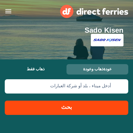
Sado Kisen
البلدان
تذاكر العبّارة
الباحث عن الرحلات والموانئ
الإقامة
العبارات
عودةذهاب وعودة
ذهاب فقط
العربية
أدخل ميناء ، بلد أو شركة العبارات
حسابي
المغرب
United States
خدمات الزبائن
Россия
Suisse (FR)
بحث
Catalan
Portugal
Suomi
대한민국