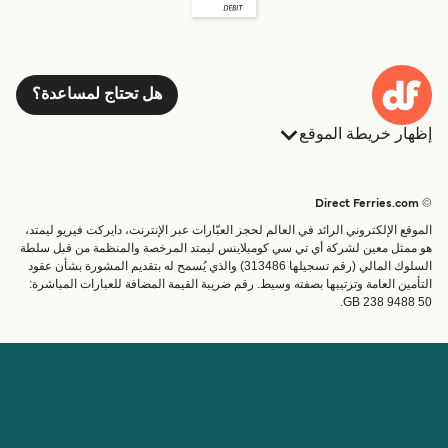
هل تحتاج لمساعدة؟
إظهار خريطة الموقع
العبارات
الحجوزات
البلدان
الإقامة
© Direct Ferries.com
خدمات الزبائن
العبارات
الموقع الإلكتروني الرائد في العالم لحجز العبّارات عبر الإنترنت، دايركت فيريو ليمتد،
الباحث عن الرحلات والموانئ
شحن
هو ممثل معين لشركة أي تي سي كومبلاينس ليمتد المرخصة والمنظمة من قبل سلطة
السلوك المالي (رقم تسجيلها 313486) والذي يُسمح له بتقديم المشورة بشأن عقود
تذاكر العبّارة
عبارة صغيرة
التأمين العامة وترتيبها بصفته وسيط. رقم ضريبة القيمة المضافة للعبارات المباشرة:
القطار والعبارة
GB 238 9488 50.
الحساب
مساعدة & دعم
إدارة حجزي
المساعدة
تأكيد الحجز