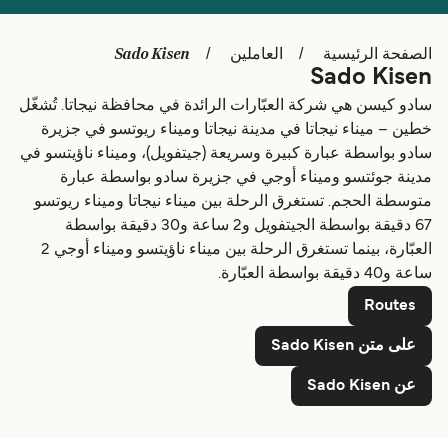
Schweiz (DE)
Deutschland
Sado Kisen
الصفحة الرئيسية
العاملين
Sado Kisen
Україна
Norge
سادو كيسن هي شركة العبّارات الرائدة في محافظة نيجاتا. تُشغّل
Maroc (FR)
Indonesia
خطين – ميناء نيجاتا في مدينة نيجاتا وميناء ريوتسو في جزيرة
سادو بواسطة عبارة كبيرة وسريعة (جيتفويل)، وميناء ناؤيتسو في
مدينة جوئتسو وميناء أوجي في جزيرة سادو بواسطة عبارة
متوسطة الحجم. تستغرق الرحلة بين ميناء نيجاتا وميناء ريوتسو
67 دقيقة بواسطة الجيتفويل و2 ساعة و30 دقيقة بواسطة
العبّارة، بينما تستغرق الرحلة بين ميناء ناؤيتسو وميناء أوجي 2
ساعة و40 دقيقة بواسطة العبّارة.
Routes
على متن Sado Kisen
عن Sado Kisen