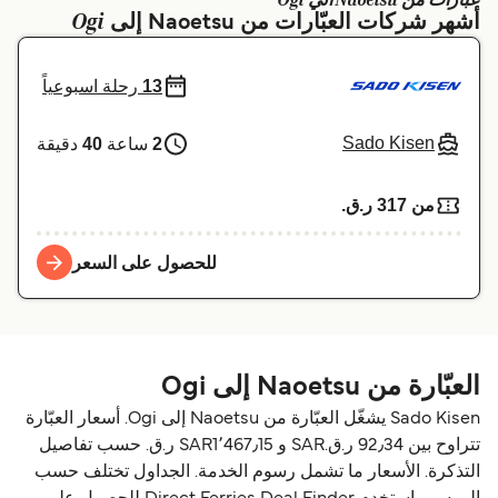
عبارات من Naoetsu الي Ogi
Ogi
أشهر شركات العبّارات من Naoetsu إلى
Schweiz (DE)
Deutschland
Україна
Norge
13
رحلة اسبوعياً
Maroc (FR)
Indonesia
Sado Kisen
2
ساعة
40
دقيقة
من 317 ر.ق.‏
للحصول على السعر
العبّارة من Naoetsu إلى Ogi
Sado Kisen يشغّل العبّارة من Naoetsu إلى Ogi. أسعار العبّارة
تتراوح بين 92٫34 ر.ق.‏SAR و SAR1٬467٫15 ر.ق.‏ حسب تفاصيل
التذكرة. الأسعار ما تشمل رسوم الخدمة. الجداول تختلف حسب