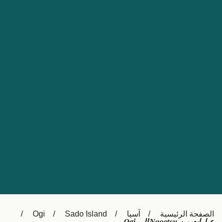
Nederland
Slovensko
Australia
Česká republika
New Zealand
España
日本
France
Ireland
Sverige
中国
Danmark
UK
Türkiye
Italia
Österreich (DE)
Canada
Canada (FR)
Ελλάδα
België (NL)
الصفحة الرئيسية
آسيا
Sado Island
Ogi
Polska
Belgique (FR)