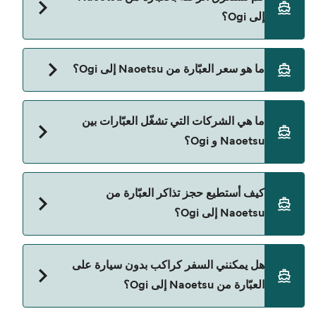
إلى Ogi؟
مدة الرحلة بالعبّارة من Naoetsu إلى Ogi تقريباً 2
ما هو سعر العبّارة من Naoetsu إلى Ogi؟
ساعات 40 دقائق. مدة الإبحار ممكن تختلف حسب
الموسم والشركة، لذلك ننصحك بمراجعة الأوقات
سعر العبّارة من Naoetsu إلى Ogi يختلف حسب
المباشرة باستخدام Direct Ferries Deal Finder.
ما هي الشركات التي تشغّل العبّارات بين
الموسم. متوسط سعر الرحلة هو 736٫18 ر.ق.‏SAR. السعر
Naoetsu و Ogi؟
لا يشمل رسوم الحجز.
Sado Kisen هي المشغّل الرئيسي للعبّارة من Naoetsu
كيف أستطيع حجز تذاكر العبّارة من
إلى Ogi.
Naoetsu إلى Ogi؟
يمكنك الحجز عبر Direct Ferries Deal Finder ومراجعة
هل يمكنني السفر كراكب بدون سيارة على
صفحة العروض لمعرفة أحدث التخفيضات.
العبّارة من Naoetsu إلى Ogi؟