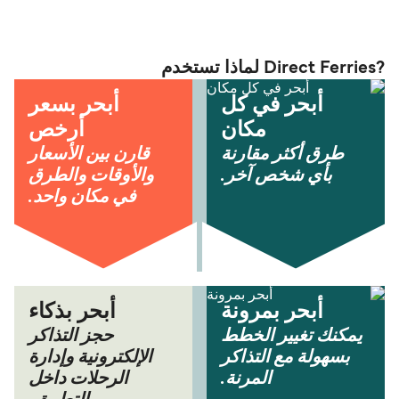
?Direct Ferries لماذا تستخدم
أبحر في كل
أبحر بسعر
مكان
أرخص
طرق أكثر مقارنة
قارن بين الأسعار
بأي شخص آخر.
والأوقات والطرق
في مكان واحد.
أبحر بمرونة
أبحر بذكاء
يمكنك تغيير الخطط
حجز التذاكر
بسهولة مع التذاكر
الإلكترونية وإدارة
المرنة.
الرحلات داخل