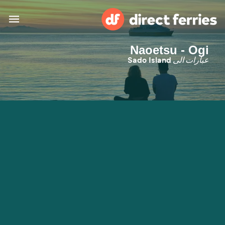
Naoetsu - Ogi
البلدان
عبارات الى
Sado Island
تذاكر العبّارة
الباحث عن الرحلات والموانئ
الإقامة
العبارات
العربية
حسابي
المغرب
United States
خدمات الزبائن
Россия
Suisse (FR)
Catalan
Portugal
Suomi
대한민국