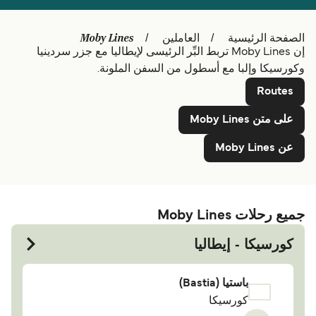
Polska
Belgique (FR)
Schweiz (DE)
Deutschland
Moby Lines
الصفحة الرئيسية
العاملين
إن Moby Lines تربط البِّر الرئيسى لإيطاليا مع جزر سردينيا
Україна
Norge
وكورسيكا وإلبا مع أسطول من السفن الملونة.
Maroc (FR)
Indonesia
Routes
على متن Moby Lines
عن Moby Lines
جميع رحلات Moby Lines
كورسيكا - إيطاليا
باستيا (Bastia)
كورسيكا