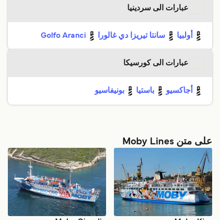
عبارات الى سردينيا
أولبيا
سانتا تيريزا دي غالورا
Golfo Aranci
عبارات الى كورسيكا
أجاكسيو
باستيا
بونيفاسيو
على متن Moby Lines