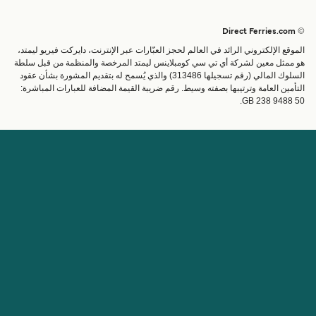
العبارات
الحجوزات
البلدان
الإقامة
© Direct Ferries.com
خدمات الزبائن
العبارات
الموقع الإلكتروني الرائد في العالم لحجز العبّارات عبر الإنترنت، دايركت فيريو ليمتد،
الباحث عن الرحلات والموانئ
شحن
هو ممثل معين لشركة أي تي سي كومبلاينس ليمتد المرخصة والمنظمة من قبل سلطة
السلوك المالي (رقم تسجيلها 313486) والذي يُسمح له بتقديم المشورة بشأن عقود
تذاكر العبّارة
عبارة صغيرة
التأمين العامة وترتيبها بصفته وسيط. رقم ضريبة القيمة المضافة للعبارات المباشرة:
القطار والعبارة
GB 238 9488 50.
الحساب
مساعدة & دعم
إدارة حجزي
المساعدة
تأكيد الحجز
عن Direct Ferries
اعمل معنا
المواقع الدولية
الشريك التجاري
عن الشركة
برنامج الشريك التجاري
مواقع الدولية
برنامج الوكيل
قانوني
مواقع الشركاء
Direct Ferries شروط الاستخدام
Cuba Ferries