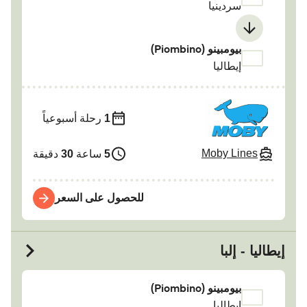
سردينيا
بيومبينو (Piombino)
إيطاليا
1
رحلة أسبوعياً
Moby Lines
5
ساعة
30
دقيقة
للحصول على السعر
إيطاليا - إلبا
بيومبينو (Piombino)
إيطاليا