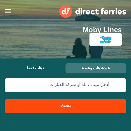
Moby Lines
البلدان
تذاكر العبّارة
الباحث عن الرحلات والموانئ
الإقامة
العبارات
عودةذهاب وعودة
ذهاب فقط
العربية
أدخل ميناء ، بلد أو شركة العبارات
حسابي
المغرب
United States
خدمات الزبائن
Россия
Suisse (FR)
بحث
Catalan
Portugal
Suomi
대한민국