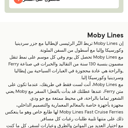
Moby Lines
إن Moby Lines تربط البِّر الرئيسى لإيطاليا مع جزر سردينيا
وكورسيكا وإلبا مع أسطول من السفن الملونة.
مع Moby Lines تحصل كل يوم وفي كل موسم على نمط تنقل
مضمون بنسبة 130 سنة من التقاليد والخبرات في صناعة Ferry
,والراحة هي عادة محجوزة في العبارات السياحية بين إيطاليا
وسردينيا وكورسيكا إلبا.
مع Moby Lines، أنت لست فقط في طريقك، عندما تكون على
متن Ferry، عندها عطلتك قد بدأت بالفعل! السفر مع Moby يعني
الشعور تماما بالراحة، في محيط ممتعة مع جو ودي.
مجهزة بأجهزة خاصة بالمعالم المعمارية والتصميم الداخلي،
Moby Lines Fast Cruise Ferries لها طابع خاص وهو ما ينعكس
ذلك على متنها تلبية طلبات رغبات كل مسافر.
مع اختيار العديد من الموانئ والطرق وعبارات لسفر، كل ما كنت