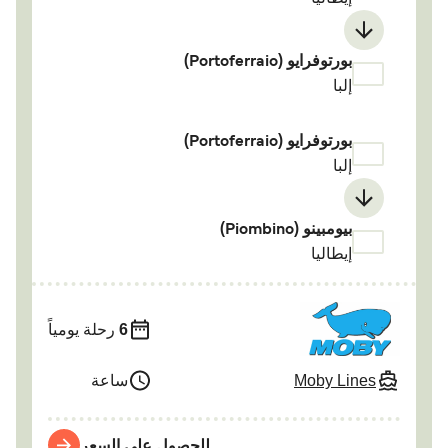
بورتوفرایو (Portoferraio)
إلبا
بورتوفرایو (Portoferraio)
إلبا
بيومبينو (Piombino)
إيطاليا
6
رحلة يومياً
Moby Lines
ساعة
للحصول على السعر