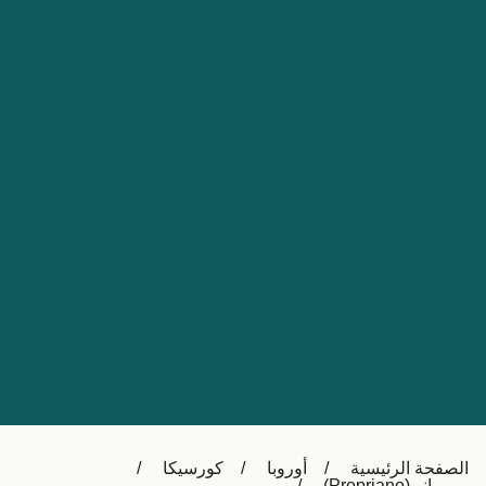
Nederland
Slovensko
Australia
Česká republika
New Zealand
España
日本
France
Ireland
Sverige
中国
Danmark
UK
Türkiye
Italia
Österreich (DE)
Canada
Canada (FR)
Ελλάδα
België (NL)
الصفحة الرئيسية
أوروبا
كورسيكا
Polska
Belgique (FR)
بروبرانو (Propriano)