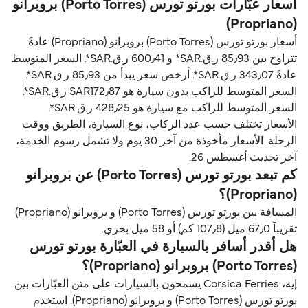
أسعار عبّارات بورتو تورس (Porto Torres) بروبرانو
(Propriano)
أسعار بورتو تورس (Porto Torres) بروبرانو (Propriano) عادةً
تتراوح بين 85٫93 ر.ق.‏SAR* و 600٫41 ر.ق.‏SAR*. السعر المتوسط
عادةً 343٫07 ر.ق.‏SAR*. أرخص سعر يبدأ من 85٫93 ر.ق.‏SAR*.
السعر المتوسط للراكب بدون سيارة هو SAR172٫87 ر.ق.‏SAR*.
السعر المتوسط للراكب مع سيارة هو 428٫25 ر.ق.‏SAR*.
الأسعار تختلف حسب عدد الركاب، نوع السيارة، الطريق ووقت
الرحلة. الأسعار مأخوذة من آخر 30 يوم ولا تشمل رسوم الخدمة،
آخر تحديث أغسطس 26.
كم تبعد بورتو تورس (Porto Torres) عن بروبرانو
(Propriano)؟
المسافة بين بورتو تورس (Porto Torres) و بروبرانو (Propriano)
تقريباً 67٫0 ميل (107٫8 كم) أو 58 ميل بحري.
هل أقدر أسافر بالسيارة في العبّارة بورتو تورس
(Porto Torres) بروبرانو (Propriano)؟
إيه، Corsica Ferries يسمحون بالسيارات على متن العبّارات بين
بورتو تورس (Porto Torres) و بروبرانو (Propriano). استخدم