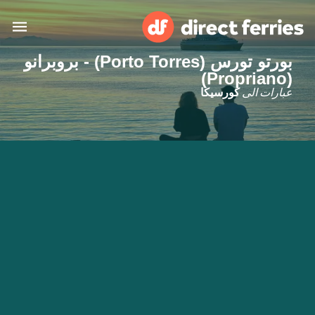
بورتو تورس (Porto Torres) - بروبرانو
(Propriano)
البلدان
عبارات الى
كورسيكا
تذاكر العبّارة
الباحث عن الرحلات والموانئ
الإقامة
العبارات
العربية
حسابي
المغرب
United States
خدمات الزبائن
Россия
Suisse (FR)
Catalan
Portugal
Suomi
대한민국