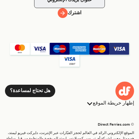
اشترك
هل تحتاج لمساعدة؟
إظهار خريطة الموقع
العبارات
الحجوزات
البلدان
الإقامة
© Direct Ferries.com
خدمات الزبائن
العبارات
الموقع الإلكتروني الرائد في العالم لحجز العبّارات عبر الإنترنت، دايركت فيريو ليمتد،
الباحث عن الرحلات والموانئ
شحن
هو ممثل معين لشركة أي تي سي كومبلاينس ليمتد المرخصة والمنظمة من قبل سلطة