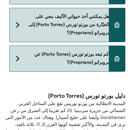
نعم، يمكنك السفر مع سيارتك على العبّارة من بورتو
هل يمكنني أخذ حيواني الأليف معي على
تورس (Porto Torres) إلى بروبرانو (Propriano) مع:
العبّارة من بورتو تورس (Porto Torres) إلى
Corsica Ferries
بروبرانو (Propriano)؟
حالياً لا يُسمح باصطحاب الحيوانات على العبّارة بين بورتو
كم تبعد بورتو تورس (Porto Torres) عن
تورس (Porto Torres) و بروبرانو (Propriano).
بروبرانو (Propriano)؟
المسافة بين بورتو تورس (Porto Torres) و بروبرانو
(Propriano) هي 58 ميل بحري.
دليل بورتو تورس (Porto Torres)
المدينة الايطالية من بورتو توريس تقع على الساحل الغربي
الشمالي من جزيرة سردينيا. 25 كم تقريبا إلى الشرق من رعن
Gorditanian وأيضا على خليج أسينارا. وهناك عدد من الأمور التي
نرى في المدينة، والأكثر شعبية كونها القرن الـ 11، ثلاثة نافيد،