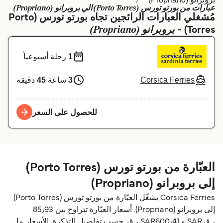
عبارات من بورتو تورس (Porto Torres) الي بروبرانو (Propriano)
Schweiz (DE)
Deutschland
مُشغلي العبارات الرائجين تجاه بورتو تورس (Porto
بروبرانو (Propriano)
Torres) -
Україна
Norge
Maroc (FR)
Indonesia
1
رحلة أسبوعياً
Corsica Ferries
3
ساعة
45
دقيقة
للحصول على السعر
العبّارة من بورتو تورس (Porto Torres)
إلى بروبرانو (Propriano)
Corsica Ferries يشغّل العبّارة من بورتو تورس (Porto Torres)
إلى بروبرانو (Propriano). أسعار العبّارة تتراوح بين 85٫93
ر.ق.‏SAR و SAR600٫41 ر.ق.‏ حسب تفاصيل التذكرة. الأسعار ما