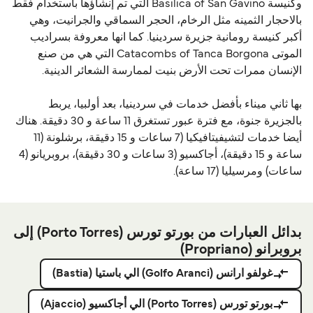
وكنيسة Basilica of San Gavino التي تم إنشاؤها باستخدام فقط
بالاحجار الثمينه مثل الرخام، الحجر السماقي والجرانيت، وهي
أكبر كنيسة رومانية جزيرة سردينيا. كما انها معروفة بسراديب
الموتى Catacombs of Tanca Borgona التي هي من صنع
الإنسان ممرات تحت الأرض بنيت لممارسة الشعائر الدينية.
بها ثاني ميناء بأفضل خدمات في سردينيا، بعد أولبيا، يربط
بالجزيرة جنوة، مع فترة عبور تستغرق 11 ساعة و 30 دقيقة. هناك
أيضا خدمات لتشيفيتافيكيا (7 ساعات و 15 دقيقة، برشلونة (11
ساعة و 15 دقيقة)، أجاكسيو (3 ساعات و 30 دقيقة)، بروبريانو (4
ساعات) ومرسيليا (17 ساعة).
بدائل العبارات من بورتو تورس (Porto Torres) إلى
بروبرانو (Propriano)
غولفو ارانس (Golfo Aranci) الي باستيا (Bastia)
بورتو تورس (Porto Torres) الي أجاكسيو (Ajaccio)