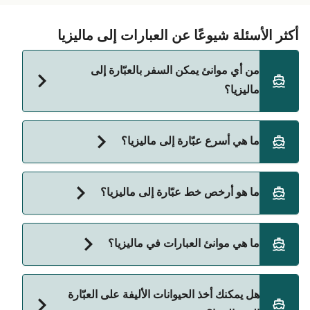
أكثر الأسئلة شيوعًا عن العبارات إلى ماليزيا
من أي موانئ يمكن السفر بالعبّارة إلى
ماليزيا؟
الفيري المتجهة إلى ماليزيا تنطلق من:
ما هي أسرع عبّارة إلى ماليزيا؟
Koh Lipe (Pattaya Beach)
أسرع رحلة بالعبّارة إلى ماليزيا هي عبر خط Redang
كوه ليبي (بيوندهايا بيتش) ((Koh Lipe
ما هو أرخص خط عبّارة إلى ماليزيا؟
Island (Village Jetty) الي Lang Tengah Island
(Bundhaya Beach)
(Summerbay Resort Jetty)، وتستغرق تقريبًا 25 دقائق.
Kuala Besut Jetty
أرخص عبّارة إلى ماليزيا هي 20 على عبّارة Kuala Besut
ما هي موانئ العبارات في ماليزيا؟
Jetty الي Perhentian Island Resort (Perhentian
Perhentian Island Resort (Perhentian
Islands). السعر لا يشمل رسوم الحجز.
Islands)
موانئ العبارات في ماليزيا:
Marine Park (Perhentian Islands)
هل يمكنك أخذ الحيوانات الأليفة على العبّارة