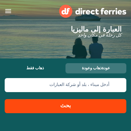
العبارة إلى ماليزيا
البلدان
كل رحلة في مكان واحد
تذاكر العبّارة
الباحث عن الرحلات والموانئ
الإقامة
العبارات
عودةذهاب وعودة
ذهاب فقط
العربية
أدخل ميناء ، بلد أو شركة العبارات
حسابي
المغرب
United States
خدمات الزبائن
Россия
Suisse (FR)
بحث
Catalan
Portugal
Suomi
대한민국