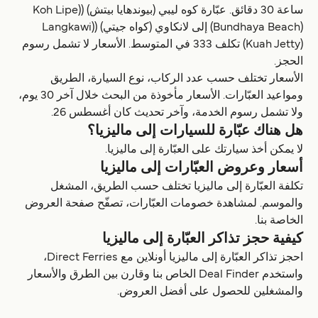
ساعة 30 دقائق. عبّارة كوه ليبي (بيوندهايا بيتش) ((Koh Lipe
(Bundhaya Beach) إلى لانكاوي (كواه جيتي) ((Langkawi
(Kuah Jetty) تكلف 333 في المتوسط. الأسعار لا تشمل رسوم
الحجز.
الأسعار تختلف حسب عدد الركاب، نوع السيارة، الطريق
ومواعيد العبّارات. الأسعار مأخوذة من البحث خلال آخر 30 يوم،
ولا تشمل رسوم الخدمة، وآخر تحديث كان أغسطس 26.
هل هناك عبّارة للسيارات إلى ماليزيا؟
لا يمكن أخذ سيارتك على العبّارة إلى ماليزيا.
أسعار وعروض العبّارات إلى ماليزيا
تكلفة العبّارة إلى ماليزيا تختلف حسب الطريق، المشغل
والموسم. لمشاهدة خصومات العبّارات، تصفّح صفحة العروض
الخاصة بنا.
كيفية حجز تذاكر العبّارة إلى ماليزيا
احجز تذاكر العبّارة إلى ماليزيا أونلاين مع Direct Ferries،
واستخدم Deal Finder الخاص بنا وقارن بين الطرق والأسعار
والمشغلين للحصول على أفضل العروض.