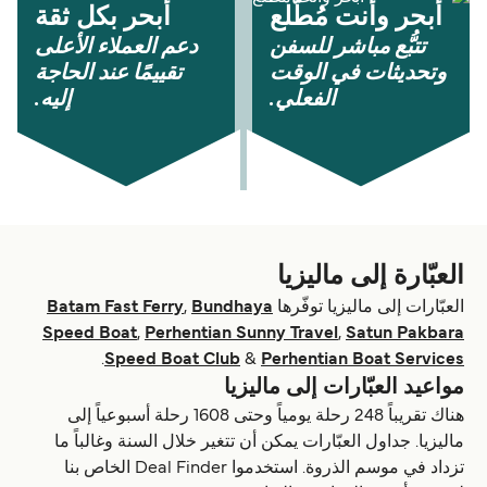
أبحر وأنت مُطّلع
أبحر بكل ثقة
تتبُّع مباشر للسفن
دعم العملاء الأعلى
وتحديثات في الوقت
تقييمًا عند الحاجة
الفعلي.
إليه.
العبّارة إلى ماليزيا
العبّارات إلى ماليزيا توفّرها
Bundhaya
,
Batam Fast Ferry
Speed Boat
,
Perhentian Sunny Travel
,
Satun Pakbara
.
Speed Boat Club
&
Perhentian Boat Services
مواعيد العبّارات إلى ماليزيا
هناك تقريباً 248 رحلة يومياً وحتى 1608 رحلة أسبوعياً إلى
ماليزيا. جداول العبّارات يمكن أن تتغير خلال السنة وغالباً ما
تزداد في موسم الذروة. استخدموا Deal Finder الخاص بنا