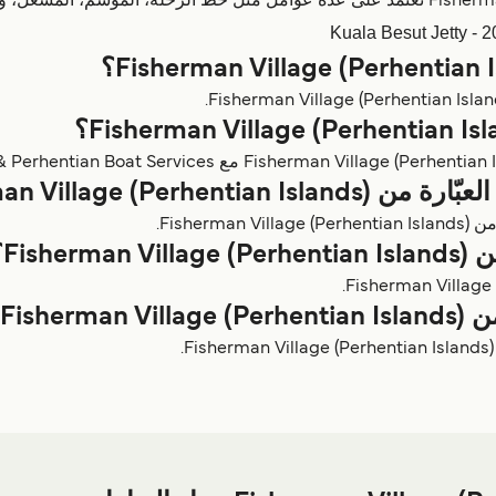
Fisherman Village ()؟
Fish).
Fi)؟
Fis)؟