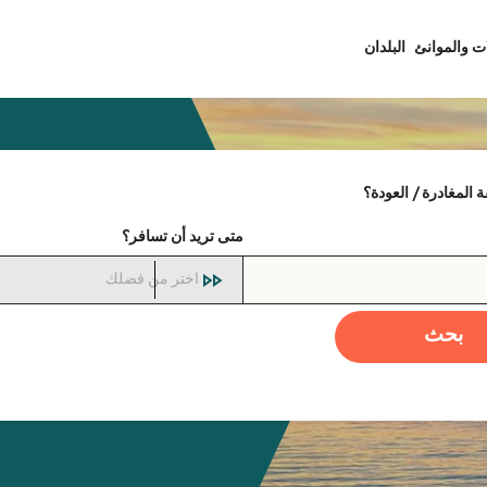
ت والموانئ
البلدان
المغادرة / العودة؟
متى تريد أن تسافر؟
اختر من فضلك
بحث