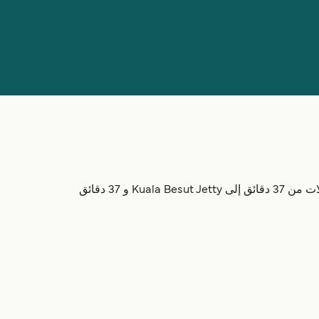
مع ما يصل إلى 58 رحلات أسبوعياً، يربط ميناء Fisherman Village (Perhentian Islands) ماليزيا مع ماليزيا. تتراوح مدة الرحلات من 37 دقائق إلى Kuala Besut Jetty و 37 دقائق