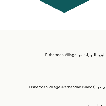
تقدم عبارات من Fisherman Village (Perhentian Islands), ماليزيا. العبارات من Fisherman Village
العبّارات من Fisherman Village (Perhentian Islands) تستغرق ما بين 37 دقائق إلى 37 دقائق حسب الوجهة. أكثر خط شعبي من Fisherman Village (Perhentian Islands)