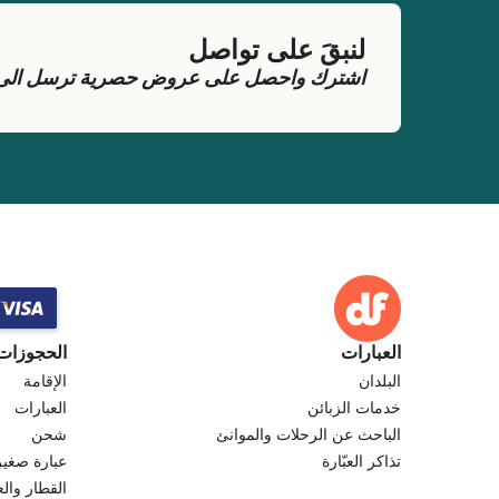
لنبقَ على تواصل
اشترك واحصل على عروض حصرية ترسل الى بر
العبارات
الحجوزات
البلدان
الإقامة
خدمات الزبائن
العبارات
الباحث عن الرحلات والموانئ
شحن
تذاكر العبّارة
عبارة صغير
القطار والع