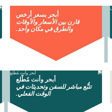
أبحر بسعر أرخص
قارن بين الأسعار والأوقات
والطرق في مكان واحد.
أبحر وأنت مُطّلع
تتبُّع مباشر للسفن وتحديثات في
الوقت الفعلي.