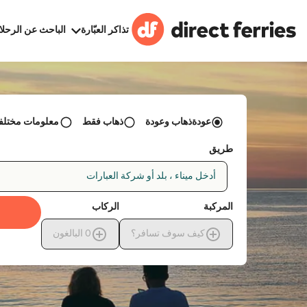
تذاكر العبّارة
الباحث عن الرحلا
عودةذهاب وعودة
ذهاب فقط
معلومات مختلفة 
طريق
أدخل ميناء ، بلد أو شركة العبارات
المركبة
الركاب
كيف سوف تسافر؟
0
البالغون