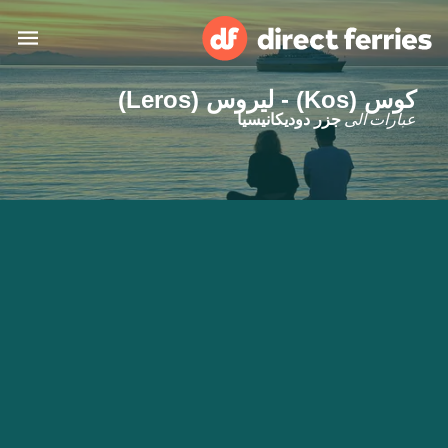
كوس (Kos) - ليروس (Leros)
البلدان
عبارات الى
جزر دوديكانيسيا
تذاكر العبّارة
الباحث عن الرحلات والموانئ
الإقامة
العبارات
العربية
حسابي
المغرب
United States
خدمات الزبائن
Россия
Suisse (FR)
Catalan
Portugal
Suomi
대한민국