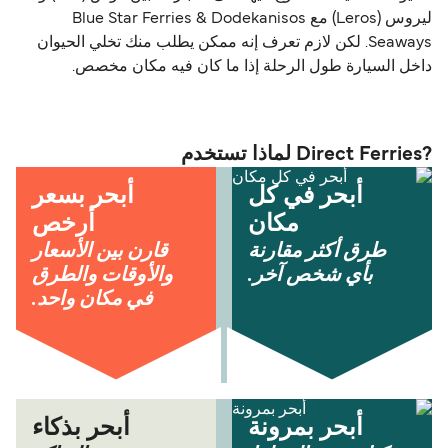
ليروس (Leros) مع Blue Star Ferries & Dodekanisos
Seaways. لكن لازم تعرف إنه ممكن يطلب منك تخلي الحيوان
داخل السيارة طول الرحلة إذا ما كان فيه مكان مخصص.
?Direct Ferries لماذا تستخدم
أبحر في كل
أبحر بسعر
مكان
أرخص
طرق أكثر مقارنة
قارن بين الأسعار
بأي شخص آخر.
والأوقات والطرق
في مكان واحد.
أبحر بمرونة
أبحر بذكاء