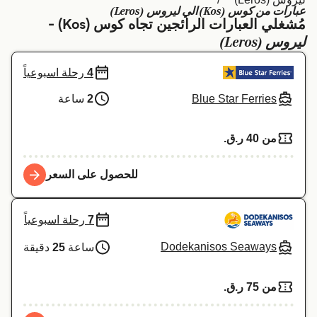
عبارات من كوس (Kos) الي ليروس (Leros)
Schweiz (DE)
Deutschland
مُشغلي العبارات الرائجين تجاه كوس (Kos) -
ليروس (Leros)
Україна
Norge
4
رحلة اسبوعياً
Maroc (FR)
Indonesia
Blue Star Ferries
2
ساعة
من 40 ر.ق.‏
للحصول على السعر
7
رحلة اسبوعياً
Dodekanisos Seaways
ساعة
25
دقيقة
من 75 ر.ق.‏