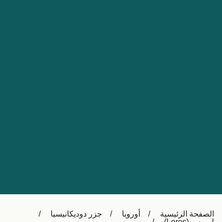
Nederland
Slovensko
Australia
Česká republika
New Zealand
España
日本
France
Ireland
Sverige
中国
Danmark
UK
Türkiye
Italia
Österreich (DE)
Canada
Canada (FR)
Ελλάδα
België (NL)
الصفحة الرئيسية
أوروبا
جزر دوديكانيسيا
Polska
Belgique (FR)
ليروس (Leros)