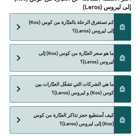
إلى ليروس (Leros)
كم تستغرق الرحلة بالعبّارة من كوس (Kos)
إلى ليروس (Leros)؟
مدة الرحلة بالعبّارة من كوس (Kos) إلى ليروس (Leros)
ما هو سعر العبّارة من كوس (Kos) إلى
تقريباً 1 الساعة 25 دقائق. مدة الإبحار ممكن تختلف حسب
ليروس (Leros)؟
الموسم والشركة، لذلك ننصحك بمراجعة الأوقات
المباشرة باستخدام Direct Ferries Deal Finder.
سعر العبّارة من كوس (Kos) إلى ليروس (Leros) يختلف
ما هي الشركات التي تشغّل العبّارات بين
حسب الموسم. متوسط سعر الرحلة هو 259٫31 ر.ق.‏SAR.
كوس (Kos) و ليروس (Leros)؟
السعر لا يشمل رسوم الحجز.
توجد 3 شركات عبّارات معروفة من كوس (Kos) إلى
كيف أستطيع حجز تذاكر العبّارة من كوس
ليروس (Leros). وهي:
(Kos) إلى ليروس (Leros)؟
Blue Star Ferries