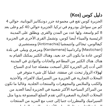
المسافة بين كوس (Kos) و ليروس (Leros) هي 29 ميل
الأليفة على العبّارة مع:
بحري.
Blue Star Ferries
دليل كوس (Kos)
Dodekanisos Seaways
الجزيرة كوس تقع في مجموعة جزر دوديكانيز اليونانية، حوالي 4
كم من سواحل بودروم في تركيا. الجزيرة حوالي 40 كم وعلى بعد
8 كم واسعة، ولها عدد من المدن والقرى. ويطلق على المدينة
الرئيسية والميناء أيضا كوس، وتشمل القرى الأخرى في الجزيرة
كيفالوس، تيجاكي وانتيمشيا (Antimachia) ومستشيري
(Mastichari) وكردامينا (Kardamena) ومرمري وبيلي. في بلدة
كوس عادة ما يكون الى حد بعيد، وهناك الكثير يمكنك القيام به
هناك. هناك الكثير من المطاعم والحانات والنوادي في المدينة
التي أدت إلى الجزيرة ككل أصبحت مفضلة جدا لدى السياح.
لهؤلاء الزوار تبحث عن صفقة، عمليا كل شيء متوفر في
المحلات التجارية في الجزيرة من السيراميك لالفراء، والأحذية
والكتب والملابس والمجوهرات والمنتجات الجلدية. وغالبا ما تكون
من المراكز السياحية الأكثر شعبية في الجزيرة أيضا العديد من
المحلات التجارية الصغيرة التي تقدم السلع المصنوعة يدويا مثل
السيراميك والمطرزات جنبا إلى جنب مع المزيد من المنتجات