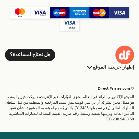
هل تحتاج لمساعدة؟
إظهار خريطة الموقع
العبارات
الحجوزات
البلدان
الإقامة
© Direct Ferries.com
خدمات الزبائن
العبارات
الموقع الإلكتروني الرائد في العالم لحجز العبّارات عبر الإنترنت، دايركت فيريو ليمتد،
الباحث عن الرحلات والموانئ
شحن
هو ممثل معين لشركة أي تي سي كومبلاينس ليمتد المرخصة والمنظمة من قبل سلطة
السلوك المالي (رقم تسجيلها 313486) والذي يُسمح له بتقديم المشورة بشأن عقود
تذاكر العبّارة
عبارة صغيرة
التأمين العامة وترتيبها بصفته وسيط. رقم ضريبة القيمة المضافة للعبارات المباشرة:
القطار والعبارة
GB 238 9488 50.
الحساب
مساعدة & دعم