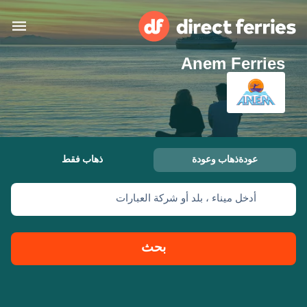
Anem Ferries
البلدان
تذاكر العبّارة
الباحث عن الرحلات والموانئ
الإقامة
العبارات
عودةذهاب وعودة
ذهاب فقط
العربية
أدخل ميناء ، بلد أو شركة العبارات
حسابي
المغرب
United States
خدمات الزبائن
Россия
Suisse (FR)
بحث
Catalan
Portugal
Suomi
대한민국