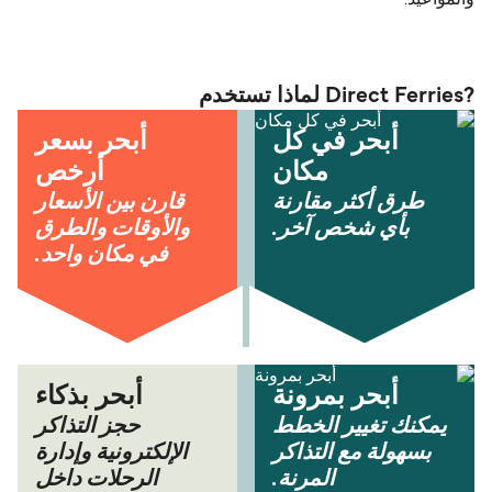
والمواعيد.
?Direct Ferries لماذا تستخدم
أبحر في كل
أبحر بسعر
مكان
أرخص
طرق أكثر مقارنة
قارن بين الأسعار
بأي شخص آخر.
والأوقات والطرق
في مكان واحد.
أبحر بمرونة
أبحر بذكاء
يمكنك تغيير الخطط
حجز التذاكر
بسهولة مع التذاكر
الإلكترونية وإدارة
المرنة.
الرحلات داخل