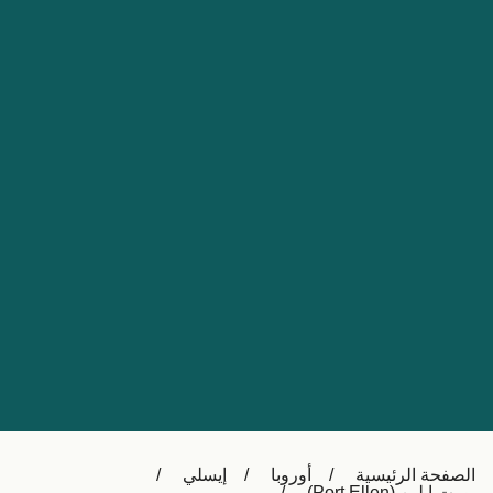
Nederland
Slovensko
Australia
Česká republika
New Zealand
España
日本
France
Ireland
Sverige
中国
Danmark
UK
Türkiye
Italia
Österreich (DE)
Canada
Canada (FR)
Ελλάδα
België (NL)
الصفحة الرئيسية
أوروبا
إيسلي
Polska
Belgique (FR)
بورت ايلين (Port Ellen)