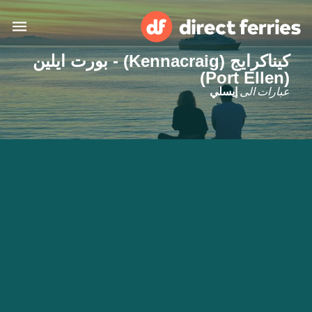
كيناكرايج (Kennacraig) - بورت ايلين
(Port Ellen)
البلدان
عبارات الى
إيسلي
تذاكر العبّارة
الباحث عن الرحلات والموانئ
الإقامة
العبارات
العربية
حسابي
المغرب
United States
خدمات الزبائن
Россия
Suisse (FR)
Catalan
Portugal
Suomi
대한민국