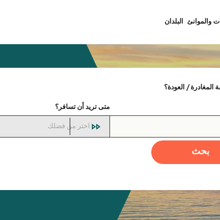
ت والموانئ
البلدان
المغادرة / العودة؟
متى تريد أن تسافر؟
اختر من فضلك
بحث