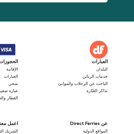
العبارات
الحجوزات
البلدان
الإقامة
خدمات الزبائن
العبارات
الباحث عن الرحلات والموانئ
شحن
تذاكر العبّارة
عبارة صغير
القطار والع
عن Direct Ferries
اعمل معنا
المواقع الدولية
الشريك الت