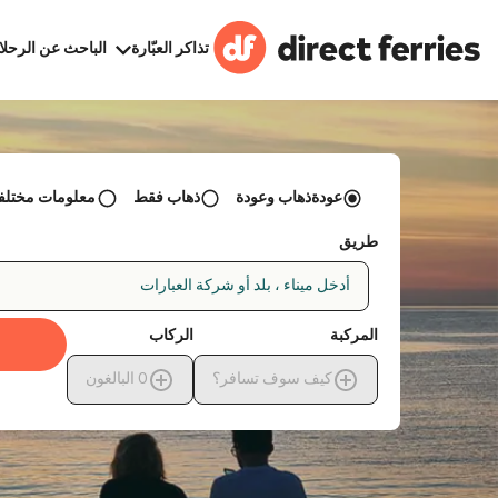
تذاكر العبّارة
الباحث عن الرحلا
عودةذهاب وعودة
ذهاب فقط
معلومات مختلفة 
طريق
أدخل ميناء ، بلد أو شركة العبارات
المركبة
الركاب
كيف سوف تسافر؟
0
البالغون