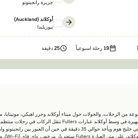
جزيرة رانجيتوتو
أوكلاند (Auckland)
نيوزيلندا
19
رحلة اسبوعياً
25
دقيقة
مغادرين من المركز وسط أوكلاند، خلف مبنى العبارة الشهيرة في وس
مع أسطولها