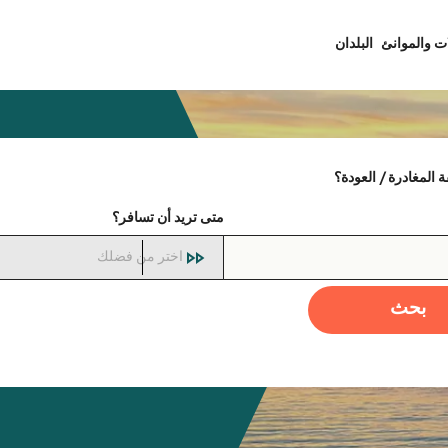
ت والموانئ
البلدان
المغادرة / العودة؟
متى تريد أن تسافر؟
اختر من فضلك
بحث