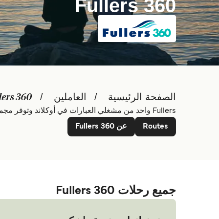
Fullers 360
الصفحة الرئيسية
العاملين
lers 360
Fullers واحد من مشغلي العبارات في أوكلاند وتوفر مجموعة من الرحلات، والجولات حول ميناء أوكلاند وجزر اهيكي، موتيتابا، موتييهي ورانجيتوتو.
Routes
عن Fullers 360
جميع رحلات Fullers 360