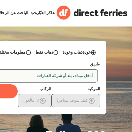
تذاكر العبّارة
الباحث عن الرحلا
عودةذهاب وعودة
ذهاب فقط
معلومات مختلفة 
طريق
أدخل ميناء ، بلد أو شركة العبارات
المركبة
الركاب
كيف سوف تسافر؟
0
البالغون