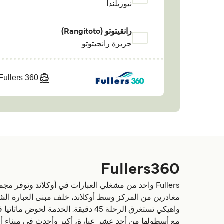
نيوزيلندا
رانقيتوتو (Rangitoto)
جزيرة رانجيتوتو
Fullers 360
Fullers360
Fullers واحد من مشغلي العبارات في أوكلاند وتوفر مجموعة من الرحلات، والجولات حول ميناء أوكلاند وجزر اهيكي، موتيتابا، موتييهي ورانجيتوتو.
واهيكي تستغرق الرحلة 45 دقيقة. الخدمة لحوض ماتاتيا في خليج هوم ويأخذ حوالي 35 دقيقة في حين أن العبور بين رانجيتوتو وارف وأوكلاند يستغرق حوالي 25 دقيقة.