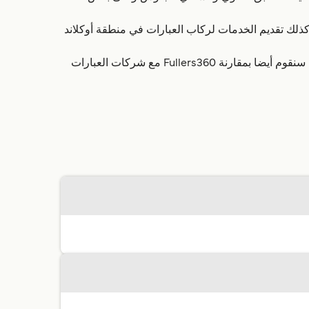
قادمين والمغادرين في جزيرة واهيكي، وكذلك تقديم الخدمات لركاب العبارات في منطقة أوكلاند
على الموقع directferries.com يمكنك العثور على وقت رحلات Fullers360 والأسعار وحجز تذكر Fullers360. حيثما يمكن ذلك سنقوم أيضا بمقارنة Fullers360 مع شركات العبارات