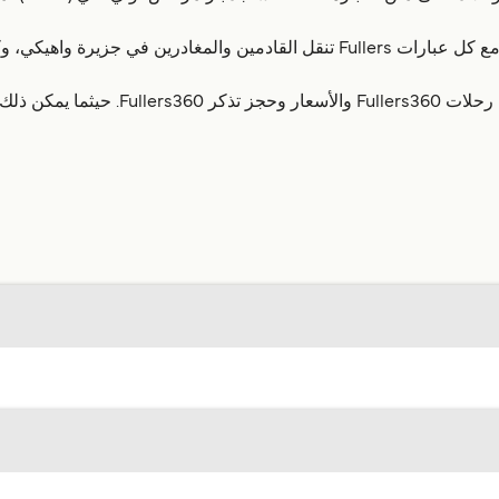
Fullers أيضا تشغيل Waiheke Bus Company المتصلة مع كل عبارات Fullers تنقل ال