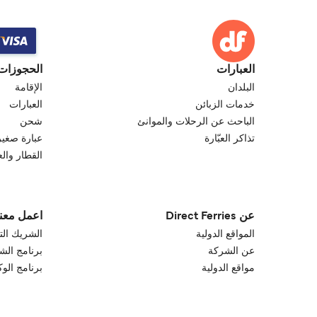
العبارات
الحجوزات
البلدان
الإقامة
خدمات الزبائن
العبارات
الباحث عن الرحلات والموانئ
شحن
تذاكر العبّارة
عبارة صغير
القطار والع
عن Direct Ferries
اعمل معنا
المواقع الدولية
الشريك الت
عن الشركة
برنامج الش
مواقع الدولية
برنامج الو