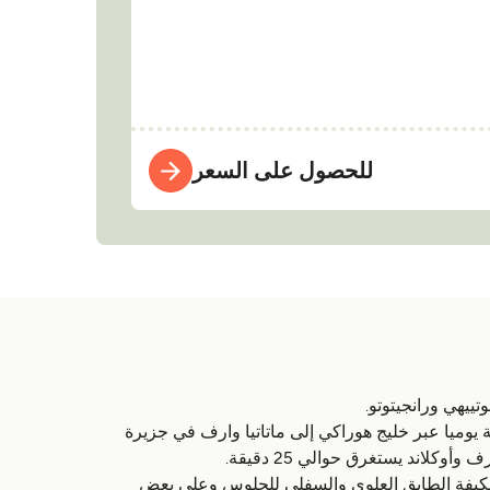
للحصول على السعر
ط أوكلاند عبارات Fullers تنقل الركاب في رحلات منتظمة يوميا عبر خليج هوراكي إلى ماتاتيا وارف في جزيرة
 من أحد عشر عبارة، أكبر وأحدث في ميناء أوكلاند، على متن العبارة Fullers ستجد بار مرخص، واي فاي (Wi-Fi)، مكيفة الطابق العلوي والسفلي للجلوس وعلى بعض