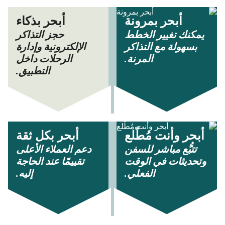
أبحر بمرونة
أبحر بذكاء
يمكنك تغيير الخطط
حجز التذاكر
بسهولة مع التذاكر
الإلكترونية وإدارة
المرنة.
الرحلات داخل
التطبيق.
أبحر وأنت مُطّلع
أبحر بكل ثقة
تتبُّع مباشر للسفن
دعم العملاء الأعلى
وتحديثات في الوقت
تقييمًا عند الحاجة
الفعلي.
إليه.