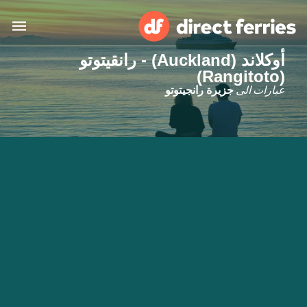
أوكلاند (Auckland) - رانقيتوتو
(Rangitoto)
البلدان
عبارات الى
جزيرة رانجيتوتو
تذاكر العبّارة
الباحث عن الرحلات والموانئ
الإقامة
العبارات
العربية
حسابي
المغرب
United States
خدمات الزبائن
Россия
Suisse (FR)
Catalan
Portugal
Suomi
대한민국