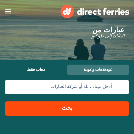
عبارات من
البلدان
اليابان إلى طوكيو
تذاكر العبّارة
الباحث عن الرحلات والموانئ
الإقامة
العبارات
عودةذهاب وعودة
ذهاب فقط
العربية
أدخل ميناء ، بلد أو شركة العبارات
حسابي
المغرب
United States
خدمات الزبائن
Россия
Suisse (FR)
بحث
Catalan
Portugal
Suomi
대한민국