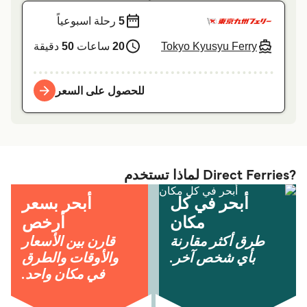
5
رحلة اسبوعياً
Tokyo Kyusyu Ferry
20
ساعات
50
دقيقة
للحصول على السعر
?Direct Ferries لماذا تستخدم
أبحر في كل
أبحر بسعر
مكان
أرخص
طرق أكثر مقارنة
قارن بين الأسعار
بأي شخص آخر.
والأوقات والطرق
في مكان واحد.