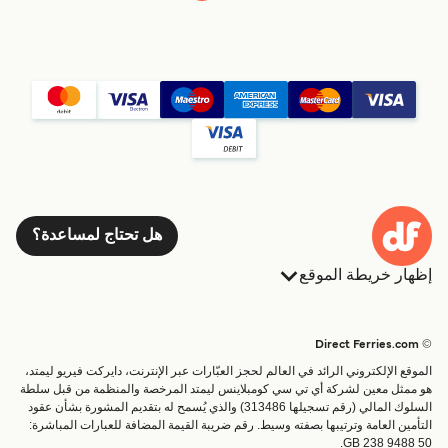
هل تحتاج لمساعدة؟
إظهار خريطة الموقع
العبارات
الحجوزات
البلدان
الإقامة
© Direct Ferries.com
خدمات الزبائن
العبارات
الموقع الإلكتروني الرائد في العالم لحجز العبّارات عبر الإنترنت، دايركت فيريو ليمتد،
الباحث عن الرحلات والموانئ
شحن
هو ممثل معين لشركة أي تي سي كومبلاينس ليمتد المرخصة والمنظمة من قبل سلطة
السلوك المالي (رقم تسجيلها 313486) والذي يُسمح له بتقديم المشورة بشأن عقود
تذاكر العبّارة
عبارة صغيرة
التأمين العامة وترتيبها بصفته وسيط. رقم ضريبة القيمة المضافة للعبارات المباشرة:
القطار والعبارة
GB 238 9488 50.