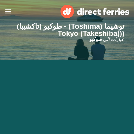
توشیما (Toshima) - طوكيو (تاكشيبا)
((Tokyo (Takeshiba)
البلدان
عبارات الى
طوكيو
تذاكر العبّارة
الباحث عن الرحلات والموانئ
الإقامة
العبارات
العربية
حسابي
المغرب
United States
خدمات الزبائن
Россия
Suisse (FR)
Catalan
Portugal
Suomi
대한민국