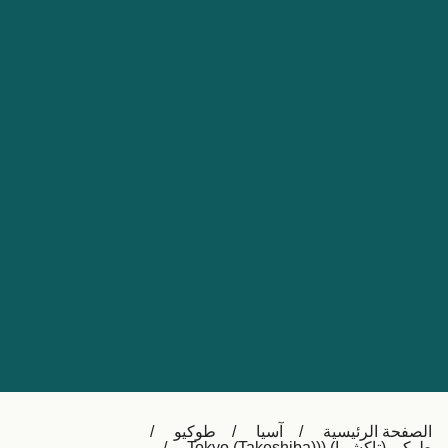
Nederland
Slovensko
Australia
Česká republika
New Zealand
España
日本
France
Ireland
Sverige
中国
Danmark
UK
Türkiye
Italia
Österreich (DE)
Canada
Canada (FR)
Ελλάδα
België (NL)
الصفحة الرئيسية
آسيا
طوكيو
Polska
Belgique (FR)
طوكيو (تاكشيبا) ((Tokyo (Takeshiba)