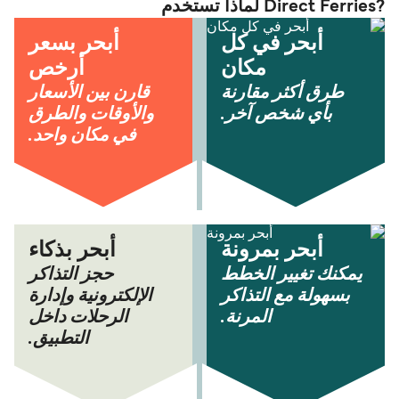
?Direct Ferries لماذا تستخدم
أبحر في كل
أبحر بسعر
مكان
أرخص
طرق أكثر مقارنة
قارن بين الأسعار
بأي شخص آخر.
والأوقات والطرق
في مكان واحد.
أبحر بمرونة
أبحر بذكاء
يمكنك تغيير الخطط
حجز التذاكر
بسهولة مع التذاكر
الإلكترونية وإدارة
المرنة.
الرحلات داخل
التطبيق.