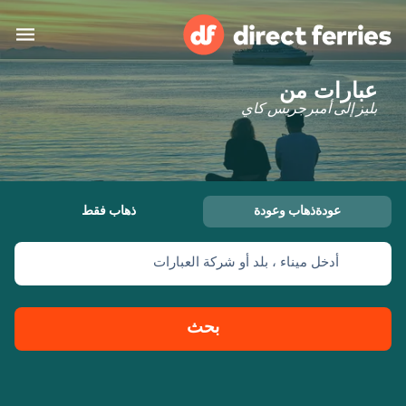
عبارات من
البلدان
بليز إلى أمبرجريس كاي
تذاكر العبّارة
الباحث عن الرحلات والموانئ
الإقامة
العبارات
عودةذهاب وعودة
ذهاب فقط
العربية
أدخل ميناء ، بلد أو شركة العبارات
حسابي
المغرب
United States
خدمات الزبائن
Россия
Suisse (FR)
بحث
Catalan
Portugal
Suomi
대한민국