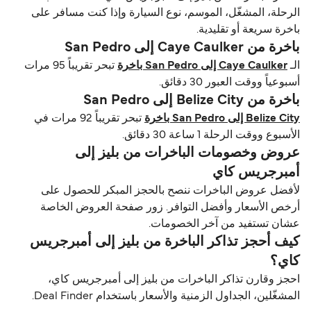
الرحلة، المشغّل، الموسم، نوع السيارة وإذا كنت مسافر على
باخرة سريعة أو تقليدية.
باخرة من Caye Caulker إلى San Pedro
الـ
Caye Caulker إلى San Pedro باخرة
تبحر تقريباً 95 مرات
أسبوعياً ووقت العبور 30 دقائق.
باخرة من Belize City إلى San Pedro
Belize City إلى San Pedro باخرة
تبحر تقريباً 92 مرات في
الأسبوع ووقت الرحلة 1 ساعة 30 دقائق.
عروض وخصومات الباخرات من بليز إلى
أمبرجريس كاي
لأفضل عروض الباخرات ننصح بالحجز المبكر للحصول على
أرخص الأسعار وأفضل التوافر. زور صفحة العروض الخاصة
عشان تستفيد من آخر الخصومات.
كيف أحجز تذاكر الباخرة من بليز إلى أمبرجريس
كاي؟
احجز وقارن تذاكر الباخرات من بليز إلى أمبرجريس كاي،
المشغّلين، الجداول الزمنية والأسعار باستخدام Deal Finder.