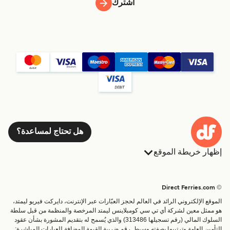
اشترك
هل تحتاج لمساعدة؟
إظهار خريطة الموقع
العبارات
الحجوزات
البلدان
الإقامة
© Direct Ferries.com
خدمات الزبائن
العبارات
الموقع الإلكتروني الرائد في العالم لحجز العبّارات عبر الإنترنت، دايركت فيريو ليمتد،
الباحث عن الرحلات والموانئ
شحن
هو ممثل معين لشركة أي تي سي كومبلاينس ليمتد المرخصة والمنظمة من قبل سلطة
السلوك المالي (رقم تسجيلها 313486) والذي يُسمح له بتقديم المشورة بشأن عقود
تذاكر العبّارة
عبارة صغيرة
التأمين العامة وترتيبها بصفته وسيط. رقم ضريبة القيمة المضافة للعبارات المباشرة: