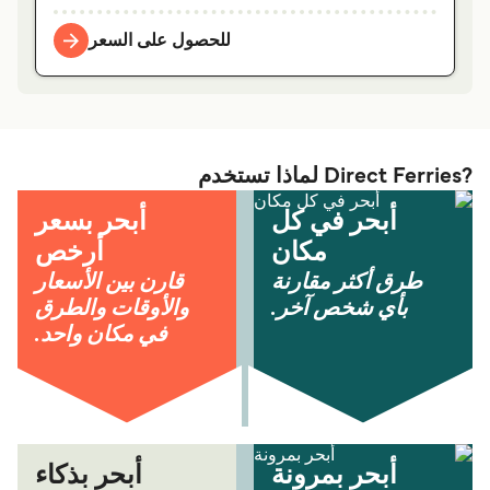
للحصول على السعر
?Direct Ferries لماذا تستخدم
أبحر في كل
أبحر بسعر
مكان
أرخص
طرق أكثر مقارنة
قارن بين الأسعار
بأي شخص آخر.
والأوقات والطرق
في مكان واحد.
أبحر بمرونة
أبحر بذكاء