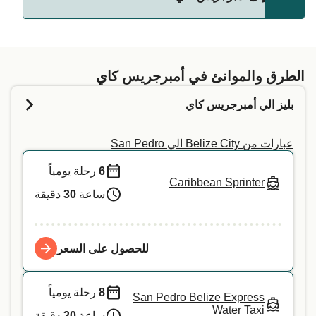
يعتمد السماح باصطحاب الحيوانات الأليفة على العبارات
على شركة العبّارات. ما عليك سوى إدخال بياناتك أعلاه،
وسنخبرك بما إذا كان بإمكانك إحضار حيوانك الأليف في
الطرق والموانئ في أمبرجريس كاي
الرحلة البحرية التي تفضلها. لمزيد من المعلومات، أو إذا
بليز الي أمبرجريس كاي
كنت تسافر مع حيوان خدمة، نوصي بالتواصل مباشرة مع
خدمة العملاء لدينا.
عبارات من Belize City الي San Pedro
6
رحلة يومياً
Caribbean Sprinter
ساعة
30
دقيقة
للحصول على السعر
8
رحلة يومياً
San Pedro Belize Express
Water Taxi
ساعة
30
دقيقة