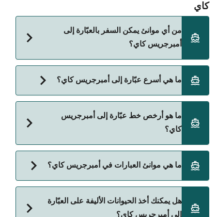
كاي
من أي موانئ يمكن السفر بالعبّارة إلى
أمبرجريس كاي؟
الفيري المتجهة إلى أمبرجريس كاي تنطلق من:
ما هي أسرع عبّارة إلى أمبرجريس كاي؟
Belize City
أسرع رحلة بالعبّارة إلى أمبرجريس كاي هي عبر خط
Caye Caulker
ما هو أرخص خط عبّارة إلى أمبرجريس
Caye Caulker الي San Pedro، وتستغرق تقريبًا 30
Belize City International Airport
كاي؟
دقائق.
أرخص عبّارة إلى أمبرجريس كاي هي 175 على عبّارة
ما هي موانئ العبارات في أمبرجريس كاي؟
Belize City International Airport الي San Pedro.
السعر لا يشمل رسوم الحجز.
موانئ العبارات في أمبرجريس كاي:
هل يمكنك أخذ الحيوانات الأليفة على العبّارة
San Pedro
إلى أمبرجريس كاي؟