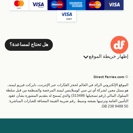
هل تحتاج لمساعدة؟
إظهار خريطة الموقع
العبارات
الحجوزات
البلدان
الإقامة
© Direct Ferries.com
خدمات الزبائن
العبارات
الموقع الإلكتروني الرائد في العالم لحجز العبّارات عبر الإنترنت، دايركت فيريو ليمتد،
الباحث عن الرحلات والموانئ
شحن
هو ممثل معين لشركة أي تي سي كومبلاينس ليمتد المرخصة والمنظمة من قبل سلطة
السلوك المالي (رقم تسجيلها 313486) والذي يُسمح له بتقديم المشورة بشأن عقود
تذاكر العبّارة
عبارة صغيرة
التأمين العامة وترتيبها بصفته وسيط. رقم ضريبة القيمة المضافة للعبارات المباشرة:
القطار والعبارة
GB 238 9488 50.
الحساب
مساعدة & دعم
إدارة حجزي
المساعدة