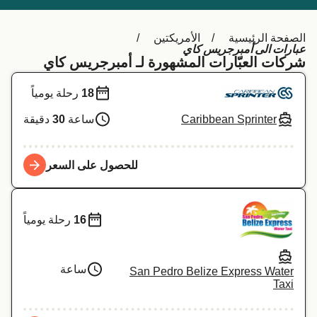
Schweiz (DE)
Deutschland
الصفحة الرئيسية
الأمريكتين
Україна
Norge
عبارات الى أمبرجريس كاي
شركات العبّارات المشهورة لـ أمبرجريس كاي
Maroc (FR)
Indonesia
18
رحلة يومياً
Caribbean Sprinter
ساعة
30
دقيقة
للحصول على السعر
16
رحلة يومياً
ساعة
San Pedro Belize Express Water
Taxi