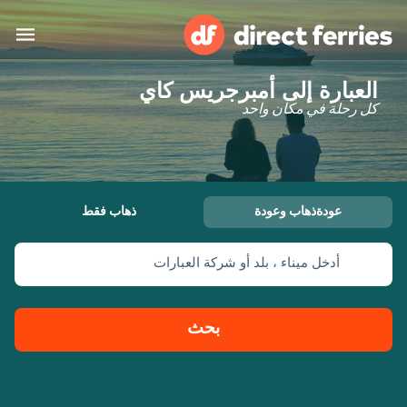
العبارة إلى أمبرجريس كاي
البلدان
كل رحلة في مكان واحد
تذاكر العبّارة
الباحث عن الرحلات والموانئ
الإقامة
العبارات
عودةذهاب وعودة
ذهاب فقط
العربية
أدخل ميناء ، بلد أو شركة العبارات
حسابي
المغرب
United States
خدمات الزبائن
Россия
Suisse (FR)
بحث
Catalan
Portugal
Suomi
대한민국