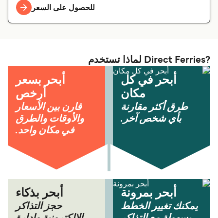
للحصول على السعر
?Direct Ferries لماذا تستخدم
أبحر في كل
أبحر بسعر
مكان
أرخص
طرق أكثر مقارنة
قارن بين الأسعار
بأي شخص آخر.
والأوقات والطرق
في مكان واحد.
أبحر بمرونة
أبحر بذكاء
يمكنك تغيير الخطط
حجز التذاكر