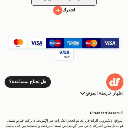
اشترك
هل تحتاج لمساعدة؟
إظهار خريطة الموقع
العبارات
الحجوزات
البلدان
الإقامة
© Direct Ferries.com
خدمات الزبائن
العبارات
الموقع الإلكتروني الرائد في العالم لحجز العبّارات عبر الإنترنت، دايركت فيريو ليمتد،
الباحث عن الرحلات والموانئ
شحن
هو ممثل معين لشركة أي تي سي كومبلاينس ليمتد المرخصة والمنظمة من قبل سلطة