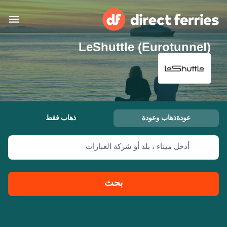
LeShuttle (Eurotunnel)
البلدان
تذاكر العبّارة
الباحث عن الرحلات والموانئ
الإقامة
العبارات
عودةذهاب وعودة
ذهاب فقط
العربية
أدخل ميناء ، بلد أو شركة العبارات
حسابي
المغرب
United States
خدمات الزبائن
Россия
Suisse (FR)
بحث
Catalan
Portugal
Suomi
대한민국