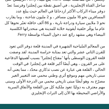
ساحل القناة الإنجليزية ، في أضيق نقطة بين إنجلترا وفرنسا. تعدّ
دوفر ميناء الركاب الأكثر ازدحامًا في العالم حيث يبلغ عدد
المسافرين نحو 16 مليون مسافر ، و 2 مليون شاحنة ، وما يقارب
نحو 3 ملايين سيارة ودراجة نارية ، و 86 ألف حافلة تعبُر نحوها كل
عام.ما يوفّر خلفية أيقونية خلابة للمدينة هي منحدراتها الكلسية
البيضاء وهي مشهد رائع عند دخول الميناء بواسطة Ferry.
من المعالم السّياحية الشهيرة في المدينة قلعة دوفر التي تعود
للقرن الثاني عشر والتي تعد بمثابة حراسة المدينة. لقد وصفت
قلعة القرون الوسطى بأنها "مفتاح إنجلترا" بسبب أهميتها الدفاعية
على مر القرون ، وهي أيضًا أكبر قلعة في إنجلترا. في الوقت
الحالي ، القلعة هي عبارة عن نصب تذكاري محدّد ، مما يعني أنه
مبنى تاريخي مهم وموقع أثري وطني محمي ضد التغيير الغير
مصرّح به. وهو أيضًا مبنى تاريخي محمي من الدرجة الأولى ومبنى
مهم معترف به دوليًا. تعود ملكية كل من القلعة والأنفاق السرية
والأراضي المحيطة بها الآن إلى التراث الإنجليزي.