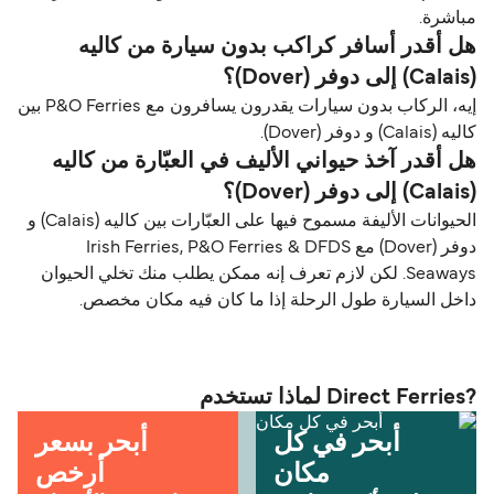
مباشرة.
هل أقدر أسافر كراكب بدون سيارة من كاليه
(Calais) إلى دوفر (Dover)؟
إيه، الركاب بدون سيارات يقدرون يسافرون مع P&O Ferries بين
كاليه (Calais) و دوفر (Dover).
هل أقدر آخذ حيواني الأليف في العبّارة من كاليه
(Calais) إلى دوفر (Dover)؟
الحيوانات الأليفة مسموح فيها على العبّارات بين كاليه (Calais) و
دوفر (Dover) مع Irish Ferries, P&O Ferries & DFDS
Seaways. لكن لازم تعرف إنه ممكن يطلب منك تخلي الحيوان
داخل السيارة طول الرحلة إذا ما كان فيه مكان مخصص.
?Direct Ferries لماذا تستخدم
أبحر في كل
أبحر بسعر
مكان
أرخص