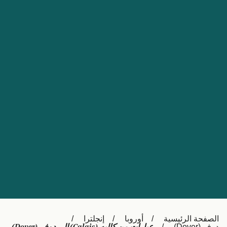
Nederland
Slovensko
Australia
Česká republika
New Zealand
España
日本
France
Ireland
Sverige
中国
Danmark
UK
Türkiye
Italia
Österreich (DE)
Canada
Canada (FR)
Ελλάδα
België (NL)
الصفحة الرئيسية
أوروبا
إنجلترا
Polska
Belgique (FR)
دوفر (Dover)