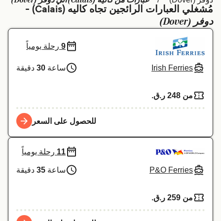
عبارات من كاليه (Calais) الي دوفر (Dover)
مُشغلي العبارات الرائجين تجاه كاليه (Calais) -
Schweiz (DE)
Deutschland
دوفر (Dover)
Україна
Norge
9
رحلة يومياً
Maroc (FR)
Indonesia
Irish Ferries
ساعة
30
دقيقة
من 248 ر.ق.‏
للحصول على السعر
11
رحلة يومياً
P&O Ferries
ساعة
35
دقيقة
من 259 ر.ق.‏