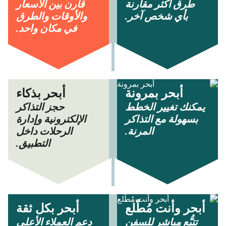
طرق أكثر مقارنة
قارن بين الأسعار
بأي شخص آخر.
والأوقات والطرق
في مكان واحد.
أبحر بمرونة
أبحر بذكاء
يمكنك تغيير الخطط
حجز التذاكر
بسهولة مع التذاكر
الإلكترونية وإدارة
المرنة.
الرحلات داخل
التطبيق.
أبحر وأنت مُطّلع
أبحر بكل ثقة
تتبُّع مباشر للسفن
دعم العملاء الأعلى