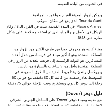
في الجنوب من البلدة القديمة.
ويمكن لزوار المدينة القيام بجولة برج المراقبة
'Tour du Guet' الذي يقع في مكان الموكب
'Place d'Armes' في البلدة القديمة. بنيت في القرن الـ 13، وكان
الهيكل في الأصل برج المياه الذي تم استخدامه لاحقا على شكل
منارة حتى 1848.
ميناء كاليه هو معروف جيدا من طرف الكثير من الزّوار من
المملكة المتحدة وهو 4 أكبر ميناء في فرنسا، من خلال أعداد
المسافرين. هو البوابة الرئيسية إلى فرنسا للعديد من الزوار في
المملكة المتحدة وأقل من 3 ساعات بالسيارة من باريس
وبروكسل ولندن وهذا يربط العديد من الطرق السريعة. في
المتوسط ​​تغادر سفينة من كاليه كل 30 دقيقة، مع حوالي 50
رحلة إلى دوفر كل يوم، ويستغرق وقت الرّحلة حوالي 75 دقيقة.
دليل دوفر (Dover)
تقع مدينة وميناء دوفر 'Dover' على الساحل الجنوبي الشرقي
لإنجلترا ، في مقاطعة كينت 'Kent'. يقع ميناء Ferry الرئيسي على