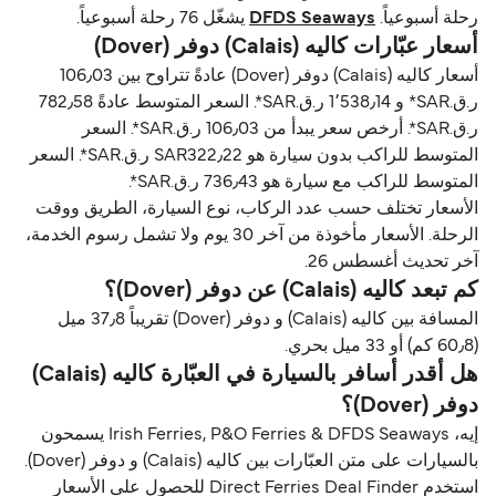
رحلة أسبوعياً.
DFDS Seaways
يشغّل 76 رحلة أسبوعياً.
أسعار عبّارات كاليه (Calais) دوفر (Dover)
أسعار كاليه (Calais) دوفر (Dover) عادةً تتراوح بين 106٫03
ر.ق.‏SAR* و 1٬538٫14 ر.ق.‏SAR*. السعر المتوسط عادةً 782٫58
ر.ق.‏SAR*. أرخص سعر يبدأ من 106٫03 ر.ق.‏SAR*. السعر
المتوسط للراكب بدون سيارة هو SAR322٫22 ر.ق.‏SAR*. السعر
المتوسط للراكب مع سيارة هو 736٫43 ر.ق.‏SAR*.
الأسعار تختلف حسب عدد الركاب، نوع السيارة، الطريق ووقت
الرحلة. الأسعار مأخوذة من آخر 30 يوم ولا تشمل رسوم الخدمة،
آخر تحديث أغسطس 26.
كم تبعد كاليه (Calais) عن دوفر (Dover)؟
المسافة بين كاليه (Calais) و دوفر (Dover) تقريباً 37٫8 ميل
(60٫8 كم) أو 33 ميل بحري.
هل أقدر أسافر بالسيارة في العبّارة كاليه (Calais)
دوفر (Dover)؟
إيه، Irish Ferries, P&O Ferries & DFDS Seaways يسمحون
بالسيارات على متن العبّارات بين كاليه (Calais) و دوفر (Dover).
استخدم Direct Ferries Deal Finder للحصول على الأسعار