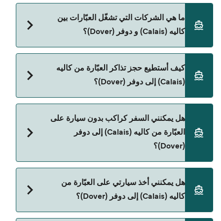
سعر العبّارة من كاليه (Calais) إلى دوفر (Dover) يختلف
ما هي الشركات التي تشغّل العبّارات بين
حسب الموسم. متوسط سعر الرحلة هو 782٫58
كاليه (Calais) و دوفر (Dover)؟
ر.ق.‏SAR. السعر لا يشمل رسوم الحجز.
توجد 3 شركات عبّارات معروفة من كاليه (Calais) إلى
كيف أستطيع حجز تذاكر العبّارة من كاليه
دوفر (Dover). وهي:
(Calais) إلى دوفر (Dover)؟
Irish Ferries
P&O Ferries
يمكنك الحجز عبر Direct Ferries Deal Finder ومراجعة
هل يمكنني السفر كراكب بدون سيارة على
صفحة العروض لمعرفة أحدث التخفيضات.
DFDS Seaways
العبّارة من كاليه (Calais) إلى دوفر
(Dover)؟
نعم، يمكنك السفر كراكب بدون سيارة من كاليه (Calais)
هل يمكنني أخذ سيارتي على العبّارة من
إلى دوفر (Dover) مع:
كاليه (Calais) إلى دوفر (Dover)؟
P&O Ferries