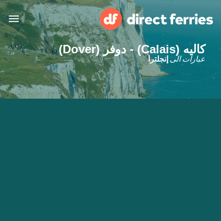
كاليه (Calais) - دوفر (Dover)
البلدان
عبارات الى
إنجلترا
تذاكر العبّارة
الباحث عن الرحلات والموانئ
الإقامة
العبارات
العربية
حسابي
المغرب
United States
خدمات الزبائن
Россия
Suisse (FR)
Catalan
Portugal
Suomi
대한민국