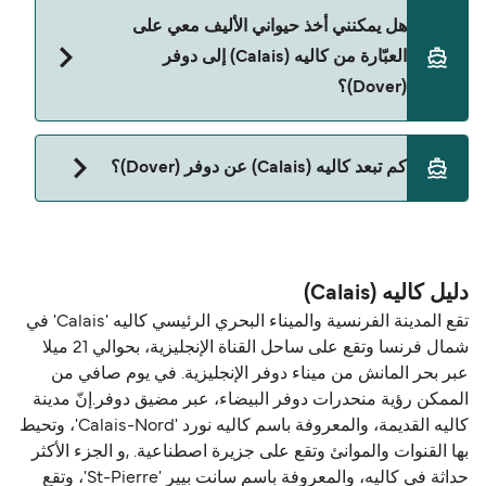
نعم، يمكنك السفر مع سيارتك على العبّارة من كاليه
هل يمكنني أخذ حيواني الأليف معي على
(Calais) إلى دوفر (Dover) مع:
العبّارة من كاليه (Calais) إلى دوفر
Irish Ferries
(Dover)؟
P&O Ferries
نعم، الحيوانات الأليفة مسموح بها على العبّارة. قد تحتاج
DFDS Seaways
كم تبعد كاليه (Calais) عن دوفر (Dover)؟
إلى جواز سفر للحيوان. يرجى مراجعة تعليمات شركات
العبّارات بخصوص الحيوانات. حالياً يمكنك أخذ حيواناتك
المسافة بين كاليه (Calais) و دوفر (Dover) هي 33 ميل
الأليفة على العبّارة مع:
بحري.
Irish Ferries
دليل كاليه (Calais)
P&O Ferries
تقع المدينة الفرنسية والميناء البحري الرئيسي كاليه 'Calais' في
شمال فرنسا وتقع على ساحل القناة الإنجليزية، بحوالي 21 ميلا
DFDS Seaways
عبر بحر المانش من ميناء دوفر الإنجليزية. في يوم صافي من
الممكن رؤية منحدرات دوفر البيضاء، عبر مضيق دوفر.إنّ مدينة
كاليه القديمة، والمعروفة باسم كاليه نورد 'Calais-Nord'، وتحيط
بها القنوات والموانئ وتقع على جزيرة اصطناعية. ,و الجزء الأكثر
حداثة في كاليه، والمعروفة باسم سانت بيير 'St-Pierre'، وتقع