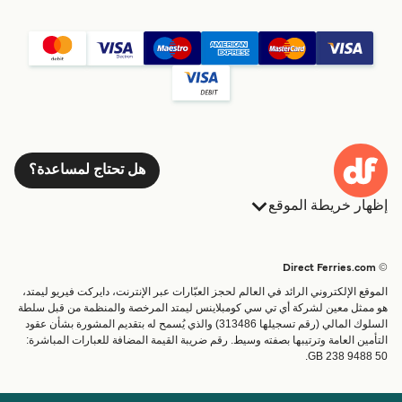
هل تحتاج لمساعدة؟
إظهار خريطة الموقع
العبارات
الحجوزات
البلدان
الإقامة
© Direct Ferries.com
خدمات الزبائن
العبارات
الموقع الإلكتروني الرائد في العالم لحجز العبّارات عبر الإنترنت، دايركت فيريو ليمتد،
الباحث عن الرحلات والموانئ
شحن
هو ممثل معين لشركة أي تي سي كومبلاينس ليمتد المرخصة والمنظمة من قبل سلطة
السلوك المالي (رقم تسجيلها 313486) والذي يُسمح له بتقديم المشورة بشأن عقود
تذاكر العبّارة
عبارة صغيرة
التأمين العامة وترتيبها بصفته وسيط. رقم ضريبة القيمة المضافة للعبارات المباشرة:
القطار والعبارة
GB 238 9488 50.
الحساب
مساعدة & دعم