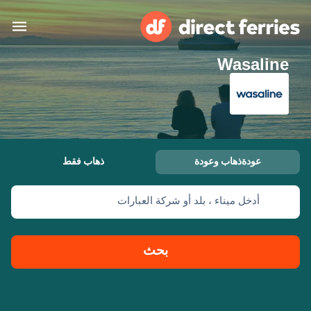
Wasaline
البلدان
تذاكر العبّارة
الباحث عن الرحلات والموانئ
الإقامة
العبارات
عودةذهاب وعودة
ذهاب فقط
العربية
أدخل ميناء ، بلد أو شركة العبارات
حسابي
المغرب
United States
خدمات الزبائن
Россия
Suisse (FR)
بحث
Catalan
Portugal
대한민국
Suomi