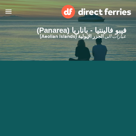
فيبو فالينتيا - باناريا (Panarea)
البلدان
عبارات الى
الجزر الإيولية (Aeolian Islands)
تذاكر العبّارة
الباحث عن الرحلات والموانئ
الإقامة
العبارات
العربية
حسابي
المغرب
United States
خدمات الزبائن
Россия
Suisse (FR)
Catalan
Portugal
Suomi
대한민국