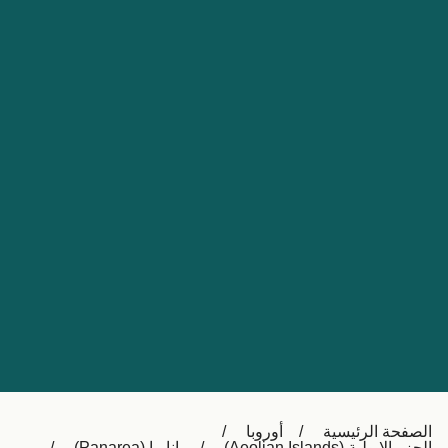
Nederland
Slovensko
Australia
Česká republika
New Zealand
España
日本
France
Ireland
Sverige
中国
Danmark
UK
Türkiye
Italia
Österreich (DE)
Canada
Canada (FR)
Ελλάδα
België (NL)
الصفحة الرئيسية
أوروبا
Polska
Belgique (FR)
الجزر الإيولية (Aeolian Islands)
باناريا (Panarea)