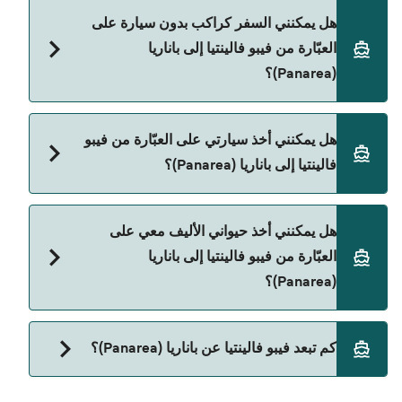
يمكنك الحجز عبر Direct Ferries Deal Finder ومراجعة
هل يمكنني السفر كراكب بدون سيارة على
صفحة العروض لمعرفة أحدث التخفيضات.
العبّارة من فيبو فالينتيا إلى باناريا
(Panarea)؟
نعم، يمكنك السفر كراكب بدون سيارة من فيبو فالينتيا
هل يمكنني أخذ سيارتي على العبّارة من فيبو
إلى باناريا (Panarea) مع:
فالينتيا إلى باناريا (Panarea)؟
Liberty Lines Fast Ferries
حالياً لا يُسمح للسيارات بالركوب على العبّارة من فيبو
هل يمكنني أخذ حيواني الأليف معي على
فالينتيا إلى باناريا (Panarea).
العبّارة من فيبو فالينتيا إلى باناريا
(Panarea)؟
نعم، الحيوانات الأليفة مسموح بها على العبّارة. قد تحتاج
كم تبعد فيبو فالينتيا عن باناريا (Panarea)؟
إلى جواز سفر للحيوان. يرجى مراجعة تعليمات شركات
العبّارات بخصوص الحيوانات. حالياً يمكنك أخذ حيواناتك