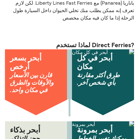
باناريا (Panarea) مع Liberty Lines Fast Ferries. لكن لازم
تعرف إنه ممكن يطلب منك تخلي الحيوان داخل السيارة طول
الرحلة إذا ما كان فيه مكان مخصص.
?Direct Ferries لماذا تستخدم
أبحر في كل
أبحر بسعر
مكان
أرخص
طرق أكثر مقارنة
قارن بين الأسعار
بأي شخص آخر.
والأوقات والطرق
في مكان واحد.
أبحر بمرونة
أبحر بذكاء
يمكنك تغيير الخطط
حجز التذاكر