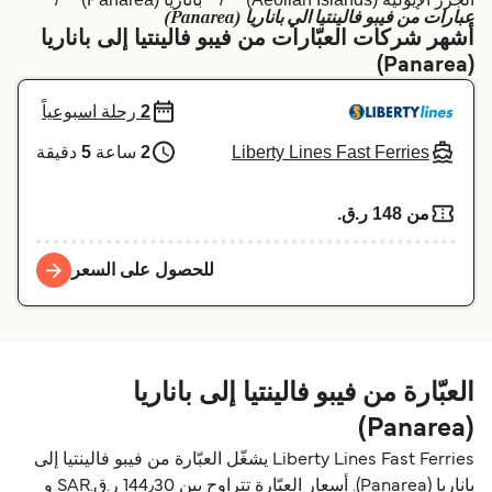
عبارات من فيبو فالينتيا الي باناريا (Panarea)
Schweiz (DE)
Deutschland
أشهر شركات العبّارات من فيبو فالينتيا إلى باناريا
(Panarea)
Україна
Norge
2
رحلة اسبوعياً
Maroc (FR)
Indonesia
Liberty Lines Fast Ferries
2
ساعة
5
دقيقة
من 148 ر.ق.‏
للحصول على السعر
العبّارة من فيبو فالينتيا إلى باناريا
(Panarea)
Liberty Lines Fast Ferries يشغّل العبّارة من فيبو فالينتيا إلى
باناريا (Panarea). أسعار العبّارة تتراوح بين 144٫30 ر.ق.‏SAR و