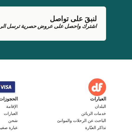
لنبقَ على تواصل
اشترك واحصل على عروض حصرية ترسل الى بر
العبارات
الحجوزات
البلدان
الإقامة
خدمات الزبائن
العبارات
الباحث عن الرحلات والموانئ
شحن
تذاكر العبّارة
عبارة صغير