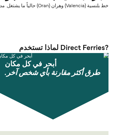
خط بلنسية (Valencia) وهران (Oran) حالياً ما يشتغل. مدة وتكرار الرحلات ممكن تختلف حسب الموسم. شوف Direct Ferries Deal Finder للخطوط البديلة وقارن الأسعار والمواعيد.
?Direct Ferries لماذا تستخدم
أبحر في كل مكان
طرق أكثر مقارنة بأي شخص آخر.