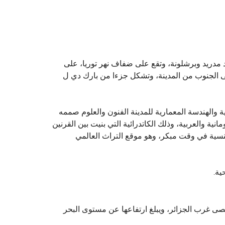
عد مدريد وبرشلونة، وتقع على ضفاف نهر توريا، على
الجزيرة الإيبيرية، على خليج فالنسيا. واحدة من أكبر البحيرات في اسبانيا، والبوفيرا، تقع على بعد 11 كم إلى الجنوب من المدينة، وتشكل جزءا من بارك دي ل
 والهندسة المعمارية للمدينة الفنون والعلوم صممه
نية والعربية، وذلك الكاتدرائية التي بنيت بين القرنين
لنسية في وقت مبكر، وهو موقع التراث العالمي
ية.
صى غرب الجزائر، ويبلغ ارتفاعها عن مستوى البحر