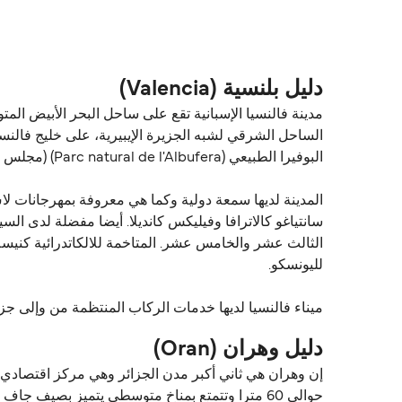
حالياً هذا الخط غير متوفر. تفضل بزيارة Direct Ferries Deal Finder للبحث عن بدائل.
دليل بلنسية (Valencia)
مدينة فالنسيا الإسبانية تقع على ساحل البحر الأبيض المت
البوفيرا الطبيعي (Parc natural de l'Albufera) (مجلس الاحتياطي البوفيرا الطبيعة).
المدينة لديها سمعة دولية وكما هي معروفة بمهرجانات لا
سانتياغو كالاترافا وفيليكس كانديلا. أيضا مفضلة لدى السي
الثالث عشر والخامس عشر. المتاخمة للالكاتدرائية كنيسة
لليونسكو.
ميناء فالنسيا لديها خدمات الركاب المنتظمة من وإلى جزر 
دليل وهران (Oran)
إن وهران هي ثاني أكبر مدن الجزائر وهي مركز اقتصادي 
حوالي 60 مترا وتتمتع بمناخ متوسطي يتميز بصيف جاف يلطّفه نسيم البحر، وشتاء معتدل.