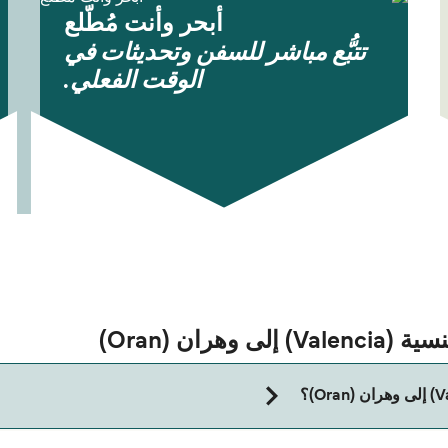
أبحر وأنت مُطّلع
تتبُّع مباشر للسفن وتحديثات في
الوقت الفعلي.
ران (Oran)