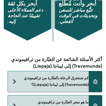
أبحر وأنت مُطّلع
أبحر بكل ثقة
تتبُّع مباشر للسفن
دعم العملاء الأعلى
وتحديثات في الوقت
تقييمًا عند الحاجة
الفعلي.
إليه.
أكثر الأسئلة الشائعة عن العبّارة من ترافيموندي
(Travemunde) إلى ليباجا (Liepaja)
كم تستغرق الرحلة بالعبّارة من ترافيموندي
(Travemunde) إلى ليباجا (Liepaja)؟
مدة الرحلة بالعبّارة من ترافيموندي (Travemunde) إلى
ما هو سعر العبّارة من ترافيموندي
ليباجا (Liepaja) تقريباً 22 ساعات. مدة الإبحار ممكن