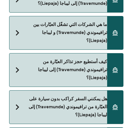
(Travemunde) إلى ليباجا (Liepaja)؟
تختلف حسب الموسم والشركة، لذلك ننصحك بمراجعة
الأوقات المباشرة باستخدام Direct Ferries Deal
Finder.
سعر العبّارة من ترافيموندي (Travemunde) إلى ليباجا
ما هي الشركات التي تشغّل العبّارات بين
(Liepaja) يختلف حسب الموسم. متوسط سعر الرحلة هو
ترافيموندي (Travemunde) و ليباجا
1٬300٫39 ر.ق.‏SAR. السعر لا يشمل رسوم الحجز.
(Liepaja)؟
Stena Line هي المشغّل الرئيسي للعبّارة من ترافيموندي
كيف أستطيع حجز تذاكر العبّارة من
(Travemunde) إلى ليباجا (Liepaja).
ترافيموندي (Travemunde) إلى ليباجا
(Liepaja)؟
يمكنك الحجز عبر Direct Ferries Deal Finder ومراجعة
هل يمكنني السفر كراكب بدون سيارة على
صفحة العروض لمعرفة أحدث التخفيضات.
العبّارة من ترافيموندي (Travemunde) إلى
ليباجا (Liepaja)؟