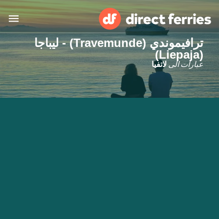
ترافيموندي (Travemunde) - ليباجا
(Liepaja)
البلدان
عبارات الى
لاتفيا
تذاكر العبّارة
الباحث عن الرحلات والموانئ
الإقامة
العبارات
العربية
حسابي
المغرب
United States
خدمات الزبائن
Россия
Suisse (FR)
Catalan
Portugal
Suomi
대한민국