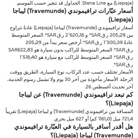
(Liepaja) مع Stena Line. الجداول قد تتغير حسب الموسم.
أسعار عبّارات ترافيموندي (Travemunde) ليباجا
(Liepaja)
أسعار ترافيموندي (Travemunde) ليباجا (Liepaja) عادةً تتراوح
بين 205٫29 ر.ق.‏SAR* و 2٬620٫16 ر.ق.‏SAR*. السعر المتوسط
عادةً 1٬300٫39 ر.ق.‏SAR*. أرخص سعر يبدأ من 205٫29
ر.ق.‏SAR*. السعر المتوسط للراكب بدون سيارة هو SAR622٫83
ر.ق.‏SAR*. السعر المتوسط للراكب مع سيارة هو 1٬518٫40
ر.ق.‏SAR*.
الأسعار تختلف حسب عدد الركاب، نوع السيارة، الطريق ووقت
الرحلة. الأسعار مأخوذة من آخر 30 يوم ولا تشمل رسوم الخدمة،
آخر تحديث أغسطس 26.
كم تبعد ترافيموندي (Travemunde) عن ليباجا
(Liepaja)؟
المسافة بين ترافيموندي (Travemunde) و ليباجا (Liepaja) تقريباً
721٫4 ميل (1161٫0 كم) أو 627 ميل بحري.
هل أقدر أسافر بالسيارة في العبّارة ترافيموندي
(Travemunde) ليباجا (Liepaja)؟