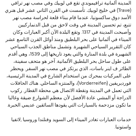
المدينة ألمانية ترافيموندي تقع في لوبيك وفي مصب نهر ترافي
(Trave) في خليج لوبيك. تأسست في القرن الثاني عشر قبل هنري
الأسد دوق ساكسونيا، عندما قام ببناء قلعة لحراسة مصب نهر
تتبع، تم تحسين المدينة في وقت لاحق من قبل الدنماركيين
وأصبحت المدينة في 1317. وتقع البلدة الآن أكبر العبارات وكان
الميناء في ألمانيا على بحر البلطيق ومنذ أوائل القرن التاسع عشر
كان التقرير السياحي الشهيرة. وتشمل مناطق الجذب السياحي
الشهيرة في بلدة المنارة والتي يعود تاريخها إلى 1539، وهي أقدم
على طول ساحل بحر البلطيق الألمانية. آخر هو متحف سفينة،
الطائر ف اينر باسات، الذي يرتكز في مصب نهر السفر. ويحظر
على المركبات بمحرك من استخدام الشارع في المدينة الرئيسية،
فورديريفين (Vorderreifen)، والمنتزه الساحلي. هناك الحافلات
التي تعمل في المدينة ونقطة الاتصال هي محطة القطار. ركوب
الدراجة أو المشي عادة الأفضل لأن معظم الشوارع ضيقة وغالبا
ما تكون مزدحمة بالسيارات التي يقودها السائقين عديمي الخبرة.
خدمات العبارات تغادر الميناء إلى السويد وفنلندا وروسيا ,لاتفيا
واستونيا.