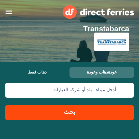
Transtabarca
البلدان
تذاكر العبّارة
الباحث عن الرحلات والموانئ
الإقامة
العبارات
عودةذهاب وعودة
ذهاب فقط
العربية
أدخل ميناء ، بلد أو شركة العبارات
حسابي
المغرب
United States
خدمات الزبائن
Россия
Suisse (FR)
بحث
Catalan
Portugal
Suomi
대한민국