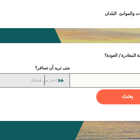
ت والموانئ
البلدان
المغادرة / العودة؟
متى تريد أن تسافر؟
اختر من فضلك
بحث