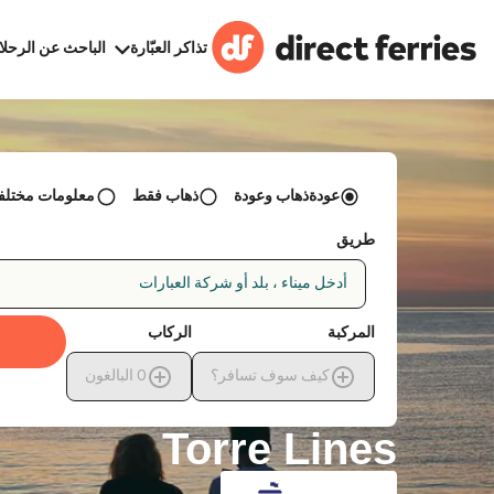
تذاكر العبّارة
الباحث عن الرحلا
عودةذهاب وعودة
ذهاب فقط
معلومات مختلفة 
طريق
أدخل ميناء ، بلد أو شركة العبارات
المركبة
الركاب
كيف سوف تسافر؟
0
البالغون
Torre Lines