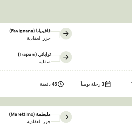
فافينيانا (Favignana)
جزر العقادية
تراباني (Trapani)
صقلية
3
رحلة يومياً
45
دقيقة
مليطمة (Marettimo)
جزر العقادية