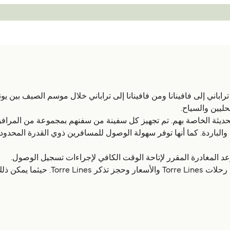
من تراباني إلى فافينانا ومن فافينانا إلى تراباني خلال موسم الصيف بين ي
ليين والسياح.
To على أسطول العبارات الحديثة الخاصة بهم. تم تجهيز كل سفينة من سفنهم بمجمو
باردة. كما أنها توفر سهولة الوصول للمسافرين ذوي القدرة المحدودة ع