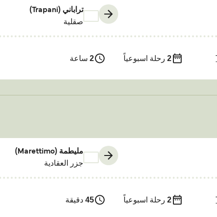
تراباني (Trapani)
صقلية
2
رحلة اسبوعياً
2
ساعة
مليطمة (Marettimo)
جزر العقادية
2
رحلة اسبوعياً
45
دقيقة