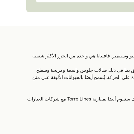
ونيو وسبتمبر. فافينانا هي واحدة من الجزر الأكثر شعبية
عة من المرافق بما في ذلك صالات جلوس واسعة ومريحة وسطح
لى الحركة. يُسمح أيضًا بالحيوانات الأليفة على متن
على الموقع directferries.com يمكنك العثور على وقت رحلات Torre Lines والأسعار وحجز تذكر Torre Lines. حيثما يمكن ذلك سنقوم أيضا بمقارنة Torre Lines مع شركات العبارات