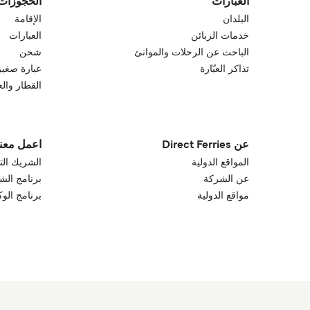
العبارات
الحجوزات
البلدان
الإقامة
خدمات الزبائن
العبارات
الباحث عن الرحلات والموانئ
شحن
تذاكر العبّارة
عبارة صغير
القطار والع
عن Direct Ferries
اعمل معنا
المواقع الدولية
الشريك الت
عن الشركة
برنامج الش
مواقع الدولية
برنامج الو