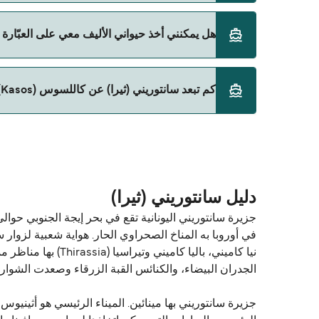
نعم، يمكنك السفر مع سيارتك على العبّارة من سانتوريني (ثير
هل يمكنني أخذ حيواني الأليف معي على العبّارة من س
Blue Star Ferries
حالياً لا يُسمح باصطحاب الحيوانات على العبّارة بين سانتوري
كم تبعد سانتوريني (ثيرا) عن كاللسوس (Kasos)؟
المسافة بين سانتوريني (ثيرا) و كاللسوس (Kasos) هي 104 ميل بحري.
دليل سانتوريني (ثيرا)
في أوروبا به المناخ الصحراوي الحار. هواية شعبية لزوار س
نيا كاميني، باليا
الجدران البيضاء، والكنائس القبة الزرقاء وصعدت الشوارع
جزيرة سانتوريني بها مينائين. الميناء الرئيسي هو أثينيو