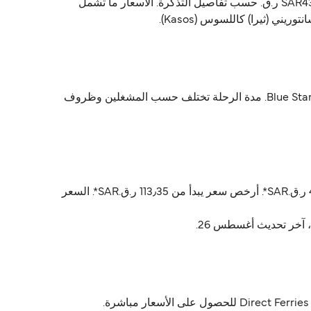
Blue Star Ferries يشغّل العبّارة من سانتوريني (ثيرا) إلى كاللسوس (Kasos). أسعار العبّارة تتراوح بين 113٫35 ر.ق.‏SAR و SAR432٫54 ر.ق.‏ حسب تفاصيل التذكرة. الأسعار ما تشمل
رحلة سانتوريني (ثيرا) كاللسوس (Kasos) تستغرق تقريباً 9 ساعات 22 دقايق. أسرع رحلة تقريباً 5 ساعات 10 دقايق مع Blue Star Ferries. مدة الرحلة تختلف حسب المشغلين وظروف
أسعار سانتوريني (ثيرا) كاللسوس (Kasos) عادةً تتراوح بين 113٫35 ر.ق.‏SAR* و 432٫54 ر.ق.‏SAR*. السعر المتوسط عادةً 432٫54 ر.ق.‏SAR*. أرخص سعر يبدأ من 113٫35 ر.ق.‏SAR*. السعر