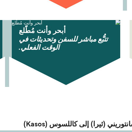
أبحر وأنت مُطّلع
تتبُّع مباشر للسفن وتحديثات في
الوقت الفعلي.
وريني (ثيرا) إلى كاللسوس (Kasos)