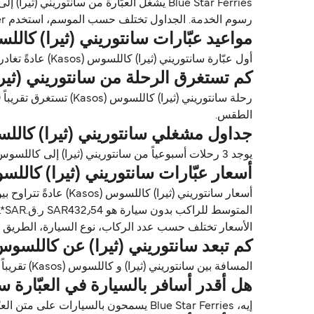
رسوم الخدمة. الجداول تختلف حسب الموسم، استخدم Direct Ferries Deal Finder للحصول على الأسعار والتوافر للعبّارات سانتوريني (ثيرا) كاللسوس (Kasos).
مواعيد عبّارات سانتوريني (ثيرا) كاللسوس (
أول عبّارة سانتوريني (ثيرا) كاللسوس (Kasos) عادةً تغادر من سانتوريني (ثيرا) حوالي 00:10. وآخر عبّارة تغادر عادةً 23:50.
كم تستغرق الرحلة من سانتوريني (ثيرا) إل
الطقس.
جداول مشغلي سانتوريني (ثيرا) كاللسوس (
يوجد 3 رحلات أسبوعياً من سانتوريني (ثيرا) إلى كاللسوس (Kasos) مع Blue Star Ferries. الجداول قد تتغير حسب الموسم.
أسعار عبّارات سانتوريني (ثيرا) كاللسوس (s
المتوسط للراكب بدون سيارة هو SAR432٫54 ر.ق.‏SAR*.
الأسعار تختلف حسب عدد الركاب، نوع السيارة، الطريق ووقت الرحلة. الأسعار مأخوذة م
كم تبعد سانتوريني (ثيرا) عن كاللسوس (Kasos
المسافة بين سانتوريني (ثيرا) و كاللسوس (Kasos) تقريباً 119٫4 ميل (192٫2 كم) أو 104 ميل بحري.
هل أقدر أسافر بالسيارة في العبّارة سانتو
إيه، Blue Star Ferries يسمحون بالسيارات على متن العبّارات بين سانتوريني (ثيرا) و كاللسوس (Kasos). استخدم Direct Ferries Deal Finder للحصول على الأسعار مباشرة.