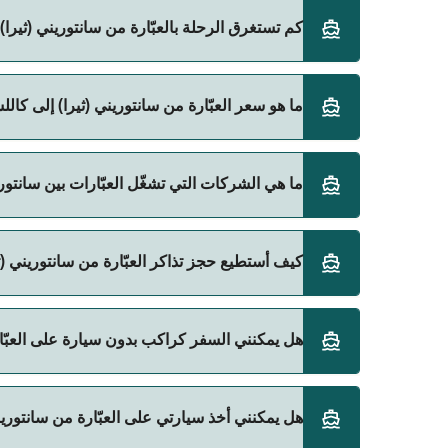
كم تستغرق الرحلة بالعبّارة من سانتوريني (ثيرا) إلى
ما هو سعر العبّارة من سانتوريني (ثيرا) إلى كاللسوس (
المباشرة باستخدام Direct Ferries Deal Finder.
سعر العبّارة من سانتوريني (ثيرا) إلى كاللسوس (Kasos) يختلف حسب الموسم. متوسط سعر الرحلة هو 432٫54 ر.ق.‏SAR. السعر لا يشمل رسوم الحجز.
ما هي الشركات التي تشغّل العبّارات بين سانتوريني (
Blue Star Ferries هي المشغّل الرئيسي للعبّارة من سانتوريني (ثيرا) إلى كاللسوس (Kasos).
كيف أستطيع حجز تذاكر العبّارة من سانتوريني (ثيرا)
يمكنك الحجز عبر Direct Ferries Deal Finder ومراجعة صفحة العروض لمعرفة أحدث التخفيضات.
هل يمكنني السفر كراكب بدون سيارة على العبّارة من
نعم، يمكنك السفر كراكب بدون سيارة من سانتوريني (ثيرا) إل
هل يمكنني أخذ سيارتي على العبّارة من سانتوريني (ث
Blue Star Ferries