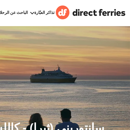
تذاكر العبّارة
الباحث عن الرحلا
سانتوريني (ثيرا) - كا