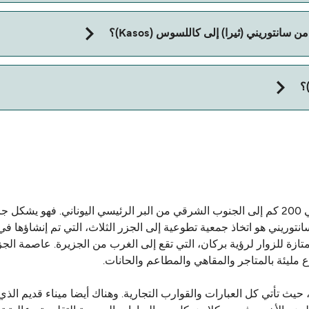
ا) إلى كاللسوس (Kasos) مع:
انتوريني (ثيرا) إلى كاللسوس (Kasos)؟
ني (ثيرا) و كاللسوس (Kasos).
جزيرة سانتوريني اليونانية تقع في بحر إيجة الجنوبي حوالي 200 كم إلى الجنوب الشرقي من البر ا
انتوريني هو اتخاذ جمعية تطوعية إلى الجزر الثلاث، التي تم إنشاؤها في
 كاميني وتيراسيا (Thirassia) بها مناظر ممتازة للزوار لرؤية بركان، التي تقع إلى الغرب من ا
 مليئة بالمتاجر والمقاهي والمطاعم والحانات.
س، حيث تأتي كل العبارات والقوارب التجارية. وهناك أيضا ميناء قديم ال