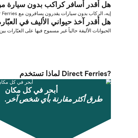
هل أقدر أسافر كراكب بدون سيارة من سانت
إيه، الركاب بدون سيارات يقدرون يسافرون مع Blue Star Ferries بين سانتوريني (ثيرا) و كاللسوس (Kasos).
هل أقدر آخذ حيواني الأليف في العبّارة م
الحيوانات الأليفة حالياً غير مسموح فيها على العبّارات بين سان
?Direct Ferries لماذا تستخدم
أبحر في كل مكان
طرق أكثر مقارنة بأي شخص آخر.