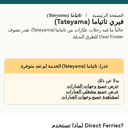
Schweiz (DE)
Deutschland
تاتياما (Tateyama)
الصفحة الرئيسية
Україна
Norge
فيري تاتياما (Tateyama)
Maroc (FR)
Indonesia
حالياً ما فيه رحلات عبّارات من تاتياما (Tateyama). تقدر تشوف
Deal Finder للطرق البديلة.
عذرا، تاتياما (Tateyama) الخدمة لم تعد متوفرة.
بدلا عن ذلك
عرض جميع وجهات العبارات
عرض جميع مشغلي العبارات
لمشاهدة جميع وجهات العبارات
?Direct Ferries لماذا تستخدم