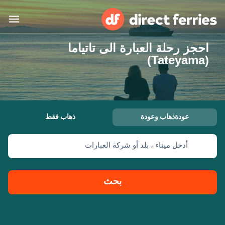
احجز رحلة العبارة الى تاتياما
البلدان
(Tateyama)
تذاكر العبّارة
الباحث عن الرحلات والموانئ
الإقامة
العبارات
عودةذهاب وعودة
ذهاب فقط
العربية
أدخل ميناء ، بلد أو شركة العبارات
حسابي
المغرب
United States
خدمات الزبائن
Россия
Suisse (FR)
بحث
Catalan
Portugal
Suomi
대한민국