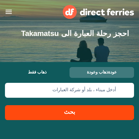
احجز رحلة العبارة الى Takamatsu
البلدان
تذاكر العبّارة
الباحث عن الرحلات والموانئ
الإقامة
العبارات
عودةذهاب وعودة
ذهاب فقط
العربية
أدخل ميناء ، بلد أو شركة العبارات
حسابي
المغرب
United States
خدمات الزبائن
Россия
Suisse (FR)
بحث
Catalan
Portugal
Suomi
대한민국