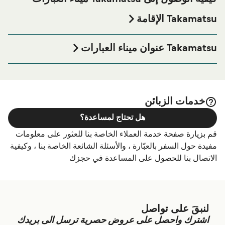
Takamatsu الإقامة
إذا كنت ترغب في قضاء ليلة في أو بالقرب من Takamatsu ميناء
العبارة قبل أو بعد رحلتك أو إذا كنت تبحث عن أماكن السكن
Takamatsu عنوان ميناء العبارات
لإقامتك بالكامل، يرجى زيارة موقعنا على
Takamatsu الإقامة
5-chōme-12 Asahimachi, Takamatsu, Kagawa 760-0065
الصفحة للحصول على أفضل الأسعار للإقامة واحدة من أكبر
الخيارات على الإنترنت!
خدمات الزبائن
هل تحتاج لمساعدة؟
قم بزيارة صفحة خدمة العملاء الخاصة بنا للعثور على معلومات
مفيدة حول السفر بالعبّارة ، والأسئلة الشائعة الخاصة بنا ، وكيفية
الاتصال بنا للحصول على المساعدة في حجزك
لنبقَ على تواصل
اشترك واحصل على عروض حصرية ترسل الى بريدك