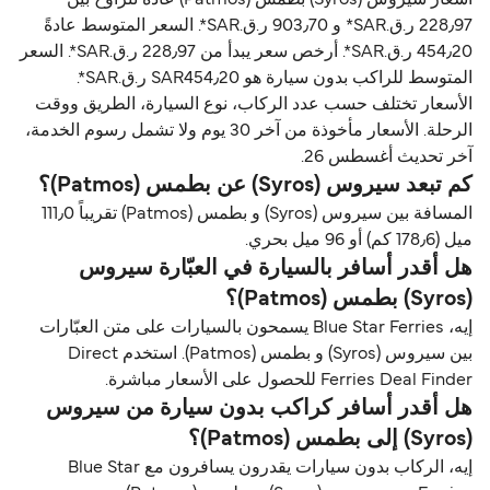
228٫97 ر.ق.‏SAR* و 903٫70 ر.ق.‏SAR*. السعر المتوسط عادةً
454٫20 ر.ق.‏SAR*. أرخص سعر يبدأ من 228٫97 ر.ق.‏SAR*. السعر
المتوسط للراكب بدون سيارة هو SAR454٫20 ر.ق.‏SAR*.
الأسعار تختلف حسب عدد الركاب، نوع السيارة، الطريق ووقت
الرحلة. الأسعار مأخوذة من آخر 30 يوم ولا تشمل رسوم الخدمة،
آخر تحديث أغسطس 26.
كم تبعد سيروس (Syros) عن بطمس (Patmos)؟
المسافة بين سيروس (Syros) و بطمس (Patmos) تقريباً 111٫0
ميل (178٫6 كم) أو 96 ميل بحري.
هل أقدر أسافر بالسيارة في العبّارة سيروس
(Syros) بطمس (Patmos)؟
إيه، Blue Star Ferries يسمحون بالسيارات على متن العبّارات
بين سيروس (Syros) و بطمس (Patmos). استخدم Direct
Ferries Deal Finder للحصول على الأسعار مباشرة.
هل أقدر أسافر كراكب بدون سيارة من سيروس
(Syros) إلى بطمس (Patmos)؟
إيه، الركاب بدون سيارات يقدرون يسافرون مع Blue Star