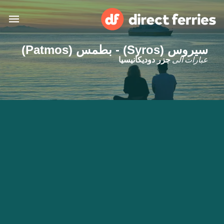
سيروس (Syros) - بطمس (Patmos)
البلدان
عبارات الى
جزر دوديكانيسيا
تذاكر العبّارة
الباحث عن الرحلات والموانئ
الإقامة
العبارات
العربية
حسابي
المغرب
United States
خدمات الزبائن
Россия
Suisse (FR)
Catalan
Portugal
Suomi
대한민국