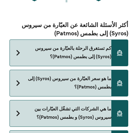
أكثر الأسئلة الشائعة عن العبّارة من سيروس
(Syros) إلى بطمس (Patmos)
كم تستغرق الرحلة بالعبّارة من سيروس
(Syros) إلى بطمس (Patmos)؟
مدة الرحلة بالعبّارة من سيروس (Syros) إلى بطمس
ما هو سعر العبّارة من سيروس (Syros) إلى
(Patmos) تقريباً 3 ساعات 55 دقائق. مدة الإبحار ممكن
بطمس (Patmos)؟
تختلف حسب الموسم والشركة، لذلك ننصحك بمراجعة
الأوقات المباشرة باستخدام Direct Ferries Deal
Finder.
سعر العبّارة من سيروس (Syros) إلى بطمس (Patmos)
ما هي الشركات التي تشغّل العبّارات بين
يختلف حسب الموسم. متوسط سعر الرحلة هو 454٫20
سيروس (Syros) و بطمس (Patmos)؟
ر.ق.‏SAR. السعر لا يشمل رسوم الحجز.