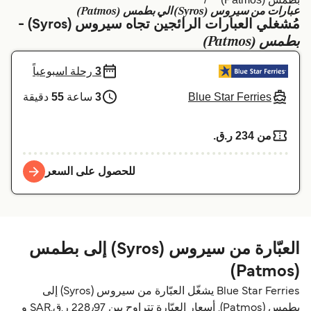
عبارات من سيروس (Syros) الي بطمس (Patmos)
Schweiz (DE)
Deutschland
مُشغلي العبارات الرائجين تجاه سيروس (Syros) -
بطمس (Patmos)
Україна
Norge
3
رحلة اسبوعياً
Maroc (FR)
Indonesia
Blue Star Ferries
3
ساعة
55
دقيقة
من 234 ر.ق.‏
للحصول على السعر
العبّارة من سيروس (Syros) إلى بطمس
(Patmos)
Blue Star Ferries يشغّل العبّارة من سيروس (Syros) إلى
بطمس (Patmos). أسعار العبّارة تتراوح بين 228٫97 ر.ق.‏SAR و