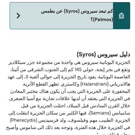
نعم، الحيوانات الأليفة مسموح بها على العبّارة. قد تحتاج
كم تبعد سيروس (Syros) عن بطمس
إلى جواز سفر للحيوان. يرجى مراجعة تعليمات شركات
(Patmos)؟
العبّارات بخصوص الحيوانات. حالياً يمكنك أخذ حيواناتك
الأليفة على العبّارة مع:
المسافة بين سيروس (Syros) و بطمس (Patmos) هي
Blue Star Ferries
96 ميل بحري.
دليل سيروس (Syros)
الجزيرة اليونانية سيروس هي واحدة من مجموعة جزر سيكلاديز
وتقع في بحر إيجة، حولي 145 كم إلى الجنوب الشرقي من أثينا،
العاصمة اليونانية. يعود تاريخ الجزيرة إلى حوالي ألفية 3، إلى عهد
هالاندرياني (Halandriani) وكاستري. تظهر القطع الأثرية
المحفورة على الجزيرة التي يجب أن يكون هناك مختبر المعادن
في الجزيرة التي يعتقد أن لديها علاقات تجارية مع آسيا الصغرى.
خلال القرن السادس قبل الميلاد، احتلت الجزيرة من قبل
ساميانس (Samians)، فيها الكثير من سكان الجزيرة انتقلت إلى
الجزيرة. الطبيب مهم وفيلسوف، ولد فرسیديس (Pherecydis)
في الجزيرة خلال هذه الفترة، وتوجه بعد ذلك الى ساموس وأصبح
معلم فيثاغورس ".