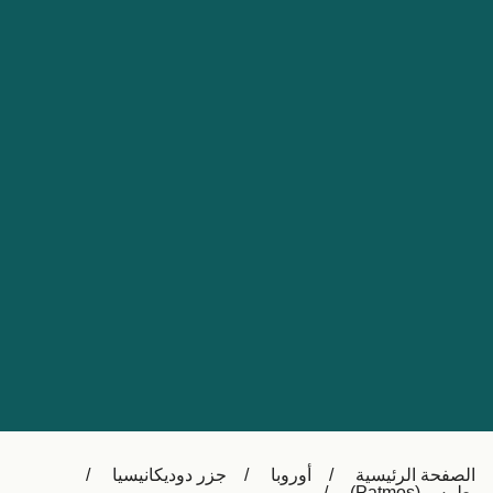
Nederland
Slovensko
Australia
Česká republika
New Zealand
España
日本
France
Ireland
Sverige
中国
Danmark
UK
Türkiye
Italia
Österreich (DE)
Canada
Canada (FR)
Ελλάδα
België (NL)
الصفحة الرئيسية
أوروبا
جزر دوديكانيسيا
Polska
Belgique (FR)
بطمس (Patmos)