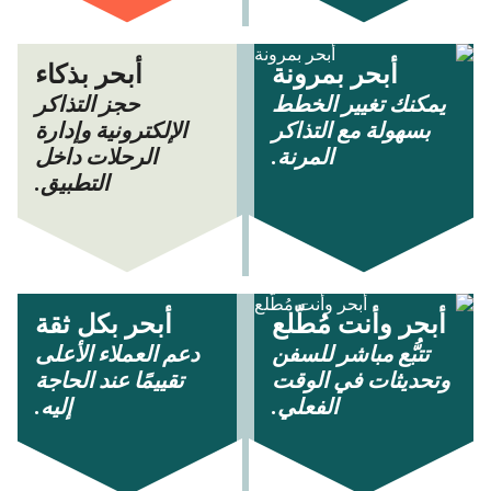
أبحر بمرونة
أبحر بذكاء
يمكنك تغيير الخطط
حجز التذاكر
بسهولة مع التذاكر
الإلكترونية وإدارة
المرنة.
الرحلات داخل
التطبيق.
أبحر وأنت مُطّلع
أبحر بكل ثقة
تتبُّع مباشر للسفن
دعم العملاء الأعلى
وتحديثات في الوقت
تقييمًا عند الحاجة
الفعلي.
إليه.