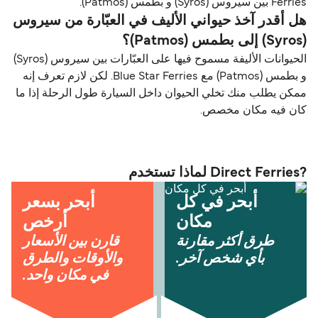
Ferries بين سيروس (Syros) و بطمس (Patmos).
هل أقدر آخذ حيواني الأليف في العبّارة من سيروس
(Syros) إلى بطمس (Patmos)؟
الحيوانات الأليفة مسموح فيها على العبّارات بين سيروس (Syros)
و بطمس (Patmos) مع Blue Star Ferries. لكن لازم تعرف إنه
ممكن يطلب منك تخلي الحيوان داخل السيارة طول الرحلة إذا ما
كان فيه مكان مخصص.
?Direct Ferries لماذا تستخدم
أبحر في كل
أبحر بسعر
مكان
أرخص
طرق أكثر مقارنة
قارن بين الأسعار
بأي شخص آخر.
والأوقات والطرق
في مكان واحد.