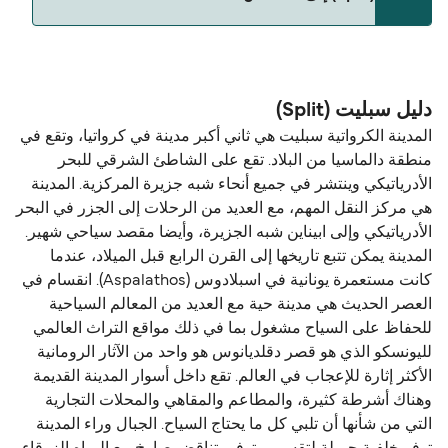
حالياً هذا الخط غير متوفر. تفضل بزيارة Direct Ferries
Deal Finder للبحث عن بدائل.
دليل سبليت (Split)
المدينة الكرواتية سبليت هي ثاني أكبر مدينة في كرواتيا، وتقع في
منطقة دالماسيا من البلاد. تقع على الشاطئ الشرقي للبحر
الأدرياتيكي وينتشر في جميع أنحاء شبه جزيرة المركزية. المدينة
هي مركز النقل المهم، مع العديد من الرحلات إلى الجزر في البحر
الأدرياتيكي وإلى ابيناين شبه الجزيرة، وأيضا مقصد سياحي شهير.
المدينة يمكن تتبع تاريخها إلى القرن الرابع قبل الميلاد، عندما
كانت مستعمرة يونانية في اسبلادوس (Aspalathos). انقسام في
العصر الحديث هي مدينة حية مع العديد من المعالم السياحية
للحفاظ على السياح مشغول بما في ذلك مواقع التراث العالمي
لليونسكو الذي هو قصر دقلديانوس هو واحد من الآثار الرومانية
الأكثر إثارة للإعجاب في العالم. تقع داخل أسوار المدينة القديمة
وهناك أشرطة كثيرة، والمطاعم والمقاهي والمحلات التجارية
التي من شأنها أن تلبي كل ما يحتاج السياح. الجبال وراء المدينة