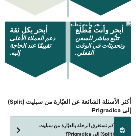
أبحر وأنت مُطّلع
أبحر بكل ثقة
تتبُّع مباشر للسفن
دعم العملاء الأعلى
وتحديثات في الوقت
تقييمًا عند الحاجة
الفعلي.
إليه.
أكثر الأسئلة الشائعة عن العبّارة من سبليت (Split)
إلى Prigradica
كم تستغرق الرحلة بالعبّارة من سبليت
(Split) إلى Prigradica؟