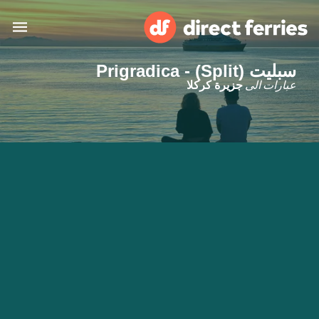
سبليت (Split) - Prigradica
البلدان
عبارات الى
جزيرة كركلا
تذاكر العبّارة
الباحث عن الرحلات والموانئ
الإقامة
العبارات
العربية
حسابي
المغرب
United States
خدمات الزبائن
Россия
Suisse (FR)
Catalan
Portugal
Suomi
대한민국