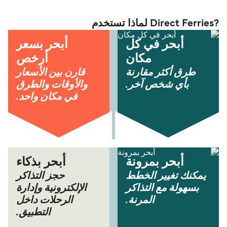
?Direct Ferries لماذا تستخدم
أبحر في كل
أبحر بسعر
مكان
أرخص
طرق أكثر مقارنة
قارن بين الأسعار
بأي شخص آخر.
والأوقات والطرق
في مكان واحد.
أبحر بمرونة
أبحر بذكاء
يمكنك تغيير الخطط
حجز التذاكر
بسهولة مع التذاكر
الإلكترونية وإدارة
المرنة.
الرحلات داخل
التطبيق.