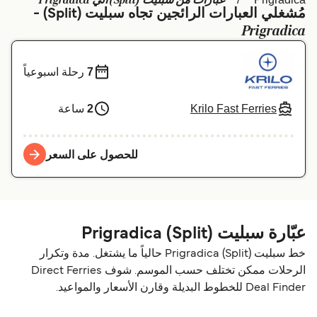
عبارات من سبليت (Split) الي Prigradica
مُشغلي العبارات الرائجين تجاه سبليت (Split) -
Schweiz (DE)
Deutschland
Prigradica
Україна
Norge
7
رحلة اسبوعياً
Maroc (FR)
Indonesia
Krilo Fast Ferries
2
ساعة
للحصول على السعر
عبّارة سبليت (Split) Prigradica
خط سبليت (Split) Prigradica حالياً ما يشتغل. مدة وتكرار
الرحلات ممكن تختلف حسب الموسم. شوف Direct Ferries
Deal Finder للخطوط البديلة وقارن الأسعار والمواعيد.