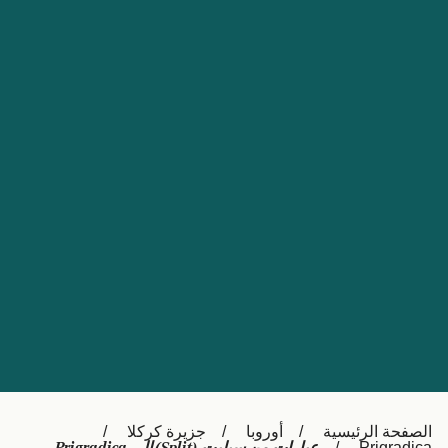
Nederland
Slovensko
Australia
Česká republika
New Zealand
España
日本
France
Ireland
Sverige
中国
Danmark
UK
Türkiye
Italia
Österreich (DE)
Canada
Canada (FR)
Ελλάδα
België (NL)
الصفحة الرئيسية
أوروبا
جزيرة كركلا
Polska
Belgique (FR)
Prigradica