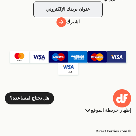
اشترك
هل تحتاج لمساعدة؟
إظهار خريطة الموقع
العبارات
الحجوزات
البلدان
الإقامة
© Direct Ferries.com