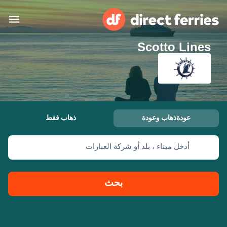
Scotto Lines
البلدان
تذاكر العبّارة
الباحث عن الرحلات والموانئ
الإقامة
العبارات
عودةذهاب وعودة
ذهاب فقط
العربية
أدخل ميناء ، بلد أو شركة العبارات
حسابي
المغرب
United States
خدمات الزبائن
Россия
Suisse (FR)
بحث
Catalan
Portugal
Suomi
대한민국