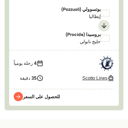
بوتسوولي (Pozzuoli)
إيطاليا
بروسیدا (Procida)
خليج نابولي
4
رحلة يومياً
Scotto Lines
35
دقيقة
للحصول على السعر