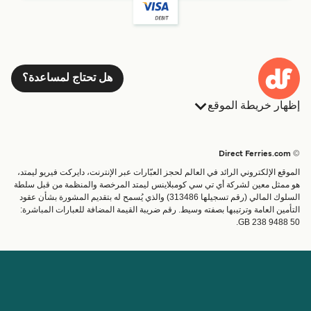
هل تحتاج لمساعدة؟
إظهار خريطة الموقع
العبارات
الحجوزات
البلدان
الإقامة
© Direct Ferries.com
خدمات الزبائن
العبارات
الموقع الإلكتروني الرائد في العالم لحجز العبّارات عبر الإنترنت، دايركت فيريو ليمتد،
الباحث عن الرحلات والموانئ
شحن
هو ممثل معين لشركة أي تي سي كومبلاينس ليمتد المرخصة والمنظمة من قبل سلطة
السلوك المالي (رقم تسجيلها 313486) والذي يُسمح له بتقديم المشورة بشأن عقود
تذاكر العبّارة
عبارة صغيرة
التأمين العامة وترتيبها بصفته وسيط. رقم ضريبة القيمة المضافة للعبارات المباشرة:
القطار والعبارة
GB 238 9488 50.
الحساب
مساعدة & دعم
إدارة حجزي
المساعدة
تأكيد الحجز