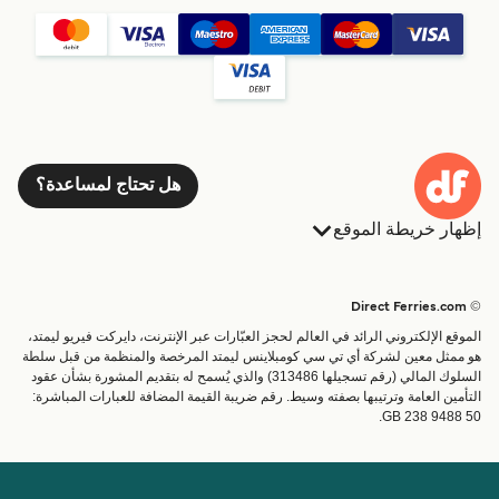
هل تحتاج لمساعدة؟
إظهار خريطة الموقع
العبارات
الحجوزات
البلدان
الإقامة
© Direct Ferries.com
خدمات الزبائن
العبارات
الموقع الإلكتروني الرائد في العالم لحجز العبّارات عبر الإنترنت، دايركت فيريو ليمتد،
الباحث عن الرحلات والموانئ
شحن
هو ممثل معين لشركة أي تي سي كومبلاينس ليمتد المرخصة والمنظمة من قبل سلطة
السلوك المالي (رقم تسجيلها 313486) والذي يُسمح له بتقديم المشورة بشأن عقود
تذاكر العبّارة
عبارة صغيرة
التأمين العامة وترتيبها بصفته وسيط. رقم ضريبة القيمة المضافة للعبارات المباشرة:
القطار والعبارة
GB 238 9488 50.
الحساب
مساعدة & دعم
إدارة حجزي
المساعدة