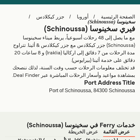
Schweiz (DE)
Deutschland
الصفحة الرئيسية
أوروبا
جزر كيكلادس
Україна
Norge
سخينوسا (Schinoussa)
فيري سخينوسا (Schinoussa)
Maroc (FR)
Indonesia
مع ما يصل إلى 48 رحلات أسبوعياً، يربط ميناء سخينوسا
(Schinoussa) جزر كيكلادس مع جزر كيكلادس & أثينا. تتراوح
مدة الرحلات من 7 دقائق إلى اركاليا (Iraklia) و 8 ساعات 20
دقائق على خدمة أثينا (بيرايوس).
قد تختلف معلومات الرحلات حسب وقت السنة، لذلك ننصحك
بمشاهدة مواعيد وأسعار الرحلات المباشرة عبر Deal Finder.
Port Address Title
Port of Schinoussa, 84300 Schinoussa
خدمات Ferry في سخينوسا (Schinoussa)
عرض القائمة
عرض الخريطة