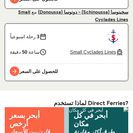
مع
سخينوسا (Schinoussa) - دونوسا (Donoussa)
Small
Cyclades Lines
3
رحلة اسبوعياً
Small Cyclades Lines
ساعة
50
دقيقة
للحصول على السعر
?Direct Ferries لماذا تستخدم
أبحر في كل
أبحر بسعر
مكان
أرخص
طرق أكثر مقارنة
قارن بين الأسعار