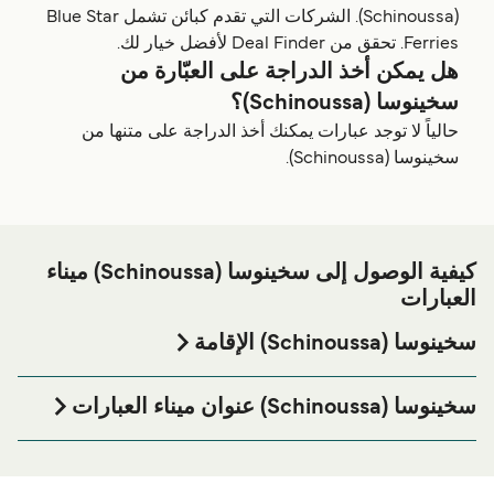
(Schinoussa). الشركات التي تقدم كبائن تشمل Blue Star
Ferries. تحقق من Deal Finder لأفضل خيار لك.
هل يمكن أخذ الدراجة على العبّارة من
سخينوسا (Schinoussa)؟
حالياً لا توجد عبارات يمكنك أخذ الدراجة على متنها من
سخينوسا (Schinoussa).
كيفية الوصول إلى سخينوسا (Schinoussa) ميناء
العبارات
سخينوسا (Schinoussa) الإقامة
إذا كنت ترغب في قضاء ليلة في أو بالقرب من سخينوسا
(Schinoussa) ميناء العبارة قبل أو بعد رحلتك أو إذا كنت تبحث
سخينوسا (Schinoussa) عنوان ميناء العبارات
عن أماكن السكن لإقامتك بالكامل، يرجى زيارة موقعنا على
Port of Schinoussa, 84300 Schinoussa
الصفحة للحصول على أفضل
سخينوسا (Schinoussa) الإقامة
الأسعار للإقامة واحدة من أكبر الخيارات على الإنترنت!