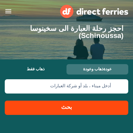
احجز رحلة العبارة الى سخينوسا
البلدان
(Schinoussa)
تذاكر العبّارة
الباحث عن الرحلات والموانئ
الإقامة
العبارات
عودةذهاب وعودة
ذهاب فقط
العربية
أدخل ميناء ، بلد أو شركة العبارات
حسابي
المغرب
United States
خدمات الزبائن
Россия
Suisse (FR)
بحث
Catalan
Portugal
Suomi
대한민국