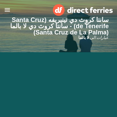
سانتا كروث دي تينيريفه (Santa Cruz
de Tenerife) - سانتا كروث دي لا بالما
البلدان
(Santa Cruz de La Palma)
عبارات الى
لا بالما
تذاكر العبّارة
الباحث عن الرحلات والموانئ
الإقامة
العبارات
العربية
حسابي
المغرب
United States
خدمات الزبائن
Россия
Suisse (FR)
Catalan
Portugal
Suomi
대한민국