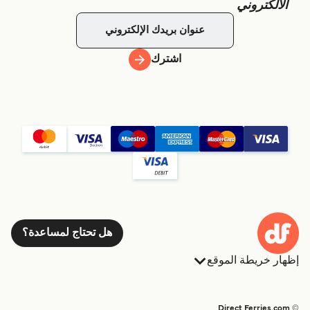
الالكتروني
اشترك
هل تحتاج لمساعدة؟
إظهار خريطة الموقع
العبارات
الحجوزات
البلدان
الإقامة
© Direct Ferries.com