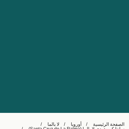
Nederland
Slovensko
Australia
Česká republika
New Zealand
España
日本
France
Ireland
Sverige
中国
Danmark
UK
Türkiye
Italia
Österreich (DE)
Canada
Canada (FR)
Ελλάδα
België (NL)
الصفحة الرئيسية
أوروبا
لا بالما
Polska
Belgique (FR)
سانتا كروث دي لا بالما (Santa Cruz de La Palma)