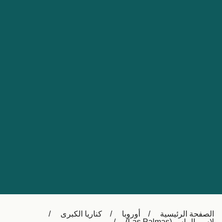
Nederland
Slovensko
Australia
Česká republika
New Zealand
España
日本
France
Ireland
Sverige
中国
Danmark
UK
Türkiye
Italia
Österreich (DE)
Canada
Canada (FR)
Ελλάδα
België (NL)
الصفحة الرئيسية
أوروبا
كناريا الكبرى
Polska
Belgique (FR)
لاس بالماس (Las Palmas)