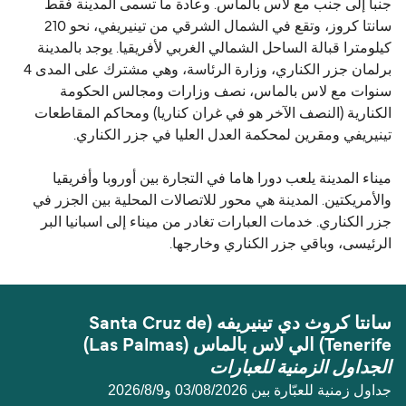
جنبا إلى جنب مع لاس بالماس. وعادة ما تسمى المدينة فقط
سانتا كروز، وتقع في الشمال الشرقي من تينيريفي، نحو 210
كيلومترا قبالة الساحل الشمالي الغربي لأفريقيا. يوجد بالمدينة
برلمان جزر الكناري، وزارة الرئاسة، وهي مشترك على المدى 4
سنوات مع لاس بالماس، نصف وزارات ومجالس الحكومة
الكنارية (النصف الآخر هو في غران كناريا) ومحاكم المقاطعات
تينيريفي ومقرين لمحكمة العدل العليا في جزر الكناري.
ميناء المدينة يلعب دورا هاما في التجارة بين أوروبا وأفريقيا
والأمريكتين. المدينة هي محور للاتصالات المحلية بين الجزر في
جزر الكناري. خدمات العبارات تغادر من ميناء إلى اسبانيا البر
الرئيسى، وباقي جزر الكناري وخارجها.
سانتا كروث دي تينيريفه (Santa Cruz de
Tenerife) الي لاس بالماس (Las Palmas)
الجداول الزمنية للعبارات
جداول زمنية للعبّارة بين 03/08/2026 و9‏/8‏/2026