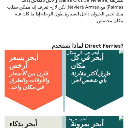
تينيريفه (Santa Cruz de Tenerife) و لاس بالماس (Las
Palmas) مع Naviera Armas. لكن لازم تعرف إنه ممكن يطلب
منك تخلي الحيوان داخل السيارة طول الرحلة إذا ما كان فيه
مكان مخصص.
?Direct Ferries لماذا تستخدم
أبحر في كل
أبحر بسعر
مكان
أرخص
طرق أكثر مقارنة
قارن بين الأسعار
بأي شخص آخر.
والأوقات والطرق
في مكان واحد.
أبحر بمرونة
أبحر بذكاء