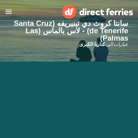
سانتا كروث دي تينيريفه (Santa Cruz
de Tenerife) - لاس بالماس (Las
البلدان
Palmas)
عبارات الى
كناريا الكبرى
تذاكر العبّارة
الباحث عن الرحلات والموانئ
الإقامة
العبارات
العربية
حسابي
المغرب
United States
خدمات الزبائن
Россия
Suisse (FR)
Catalan
Portugal
Suomi
대한민국