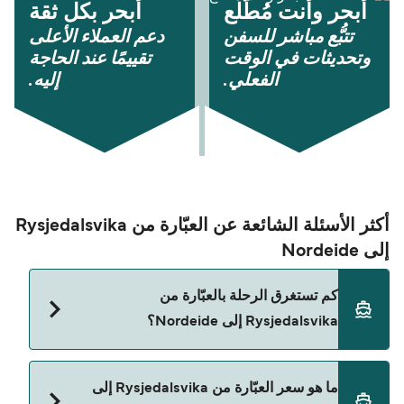
أبحر وأنت مُطّلع
أبحر بكل ثقة
تتبُّع مباشر للسفن
دعم العملاء الأعلى
وتحديثات في الوقت
تقييمًا عند الحاجة
الفعلي.
إليه.
أكثر الأسئلة الشائعة عن العبّارة من Rysjedalsvika
إلى Nordeide
كم تستغرق الرحلة بالعبّارة من
Rysjedalsvika إلى Nordeide؟
مدة الرحلة بالعبّارة من Rysjedalsvika إلى Nordeide
ما هو سعر العبّارة من Rysjedalsvika إلى
تقريباً 55 دقائق. مدة الإبحار ممكن تختلف حسب الموسم