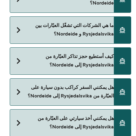
Nordeide؟
والشركة، لذلك ننصحك بمراجعة الأوقات المباشرة
باستخدام Direct Ferries Deal Finder.
سعر العبّارة من Rysjedalsvika إلى Nordeide يختلف
ما هي الشركات التي تشغّل العبّارات بين
حسب الموسم. متوسط سعر الرحلة هو 351٫30 ر.ق.‏SAR.
Rysjedalsvika و Nordeide؟
السعر لا يشمل رسوم الحجز.
Norled هي المشغّل الرئيسي للعبّارة من Rysjedalsvika
كيف أستطيع حجز تذاكر العبّارة من
إلى Nordeide.
Rysjedalsvika إلى Nordeide؟
يمكنك الحجز عبر Direct Ferries Deal Finder ومراجعة
هل يمكنني السفر كراكب بدون سيارة على
صفحة العروض لمعرفة أحدث التخفيضات.
العبّارة من Rysjedalsvika إلى Nordeide؟
نعم، يمكنك السفر كراكب بدون سيارة من
هل يمكنني أخذ سيارتي على العبّارة من
Rysjedalsvika إلى Nordeide مع:
Rysjedalsvika إلى Nordeide؟
Norled