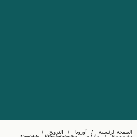
Nederland
Slovensko
Australia
Česká republika
New Zealand
España
日本
France
Ireland
Sverige
中国
Danmark
UK
Türkiye
Italia
Österreich (DE)
Canada
Canada (FR)
Ελλάδα
België (NL)
الصفحة الرئيسية
أوروبا
النرويج
Polska
Belgique (FR)
Nordeide