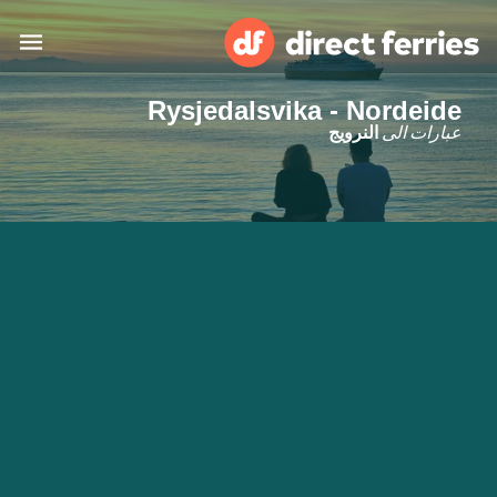
Rysjedalsvika - Nordeide
البلدان
عبارات الى
النرويج
تذاكر العبّارة
الباحث عن الرحلات والموانئ
الإقامة
العبارات
العربية
حسابي
المغرب
United States
خدمات الزبائن
Россия
Suisse (FR)
Catalan
Portugal
Suomi
대한민국