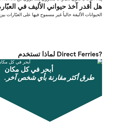
هل أقدر آخذ حيواني الأليف في العبّارة من Rysjedalsvika إلى la
الحيوانات الأليفة حالياً غير مسموح فيها على العبّارات بين Rysjedalsvika و Krakhella
?Direct Ferries لماذا تستخدم
أبحر في كل مكان
طرق أكثر مقارنة بأي شخص آخر.