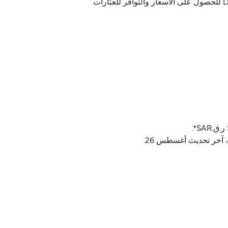
Norled يشغّل العبّارة من Rysjedalsvika إلى Krakhella. الجداول تختلف حسب الموسم، استخدم Direct Ferries Deal Finder للحصول على الأسعار والتوافر للعبّارات