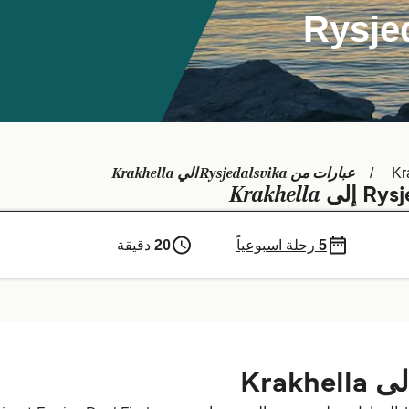
Rysjed
عبارات من Rysjedalsvika الي Krakhella
Kr
Krakhella
5
رحلة اسبوعياً
20
دقيقة