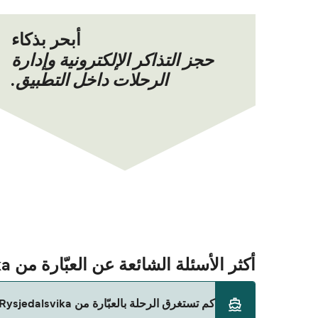
أبحر بذكاء
حجز التذاكر الإلكترونية وإدارة
الرحلات داخل التطبيق.
أكثر الأسئلة الشائعة عن العبّارة من Rysjedalsvika إلى Krakhella
كم تستغرق الرحلة بالعبّارة من Rysjedalsvika إلى Krakhella؟