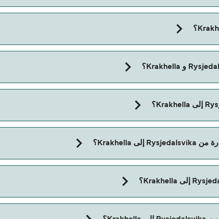
مدة الرحلة بالعبّارة من Rysjedalsvika إلى Krakhella تقريباً 20 دقائق. مدة الإبحار ممكن 
Krakhella؟