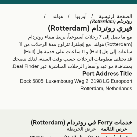
Schweiz (DE)
Deutschland
الصفحة الرئيسية
أوروبا
هولندا
Україна
Norge
روتردام (Rotterdam)
فيري روتردام (Rotterdam)
Maroc (FR)
Indonesia
مع ما يصل إلى 7 رحلات أسبوعياً، يربط ميناء روتردام
(Rotterdam) هولندا مع إنجلترا. تتراوح مدة الرحلات من 11
ساعات إلى هل (Hull) و 11 ساعات على خدمة هل (Hull).
قد تختلف معلومات الرحلات حسب وقت السنة، لذلك ننصحك
بمشاهدة مواعيد وأسعار الرحلات المباشرة عبر Deal Finder.
Port Address Title
Dock 5805, Luxembourg Weg 2, 3198 LG Europoort
Rotterdam, Netherlands
خدمات Ferry في روتردام (Rotterdam)
عرض القائمة
عرض الخريطة