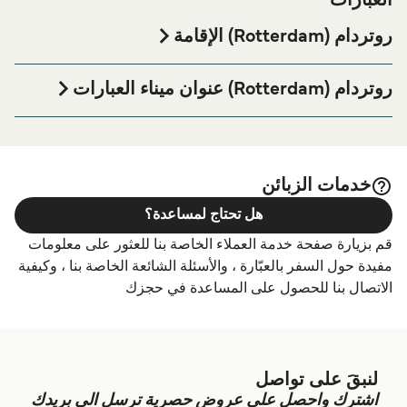
العبارات
روتردام (Rotterdam) الإقامة
إذا كنت ترغب في قضاء ليلة في أو بالقرب من روتردام
(Rotterdam) ميناء العبارة قبل أو بعد رحلتك أو إذا كنت تبحث عن
روتردام (Rotterdam) عنوان ميناء العبارات
أماكن السكن لإقامتك بالكامل، يرجى زيارة موقعنا على
روتردام
Dock 5805, Luxembourg Weg 2, 3198 LG Europoort
الصفحة للحصول على أفضل الأسعار
(Rotterdam) الإقامة
Rotterdam, Netherlands
للإقامة واحدة من أكبر الخيارات على الإنترنت!
خدمات الزبائن
هل تحتاج لمساعدة؟
قم بزيارة صفحة خدمة العملاء الخاصة بنا للعثور على معلومات
مفيدة حول السفر بالعبّارة ، والأسئلة الشائعة الخاصة بنا ، وكيفية
الاتصال بنا للحصول على المساعدة في حجزك
لنبقَ على تواصل
اشترك واحصل على عروض حصرية ترسل الى بريدك