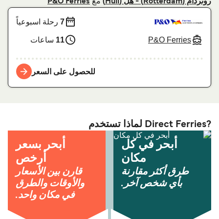
مع
روتردام (Rotterdam) - هل (Hull)
P&O Ferries
7
رحلة اسبوعياً
P&O Ferries
11
ساعات
للحصول على السعر
?Direct Ferries لماذا تستخدم
أبحر في كل
أبحر بسعر
مكان
أرخص
طرق أكثر مقارنة
قارن بين الأسعار
بأي شخص آخر.
والأوقات والطرق
في مكان واحد.