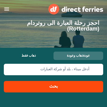
احجز رحلة العبارة الى روتردام
البلدان
(Rotterdam)
تذاكر العبّارة
الباحث عن الرحلات والموانئ
الإقامة
العبارات
عودةذهاب وعودة
ذهاب فقط
العربية
أدخل ميناء ، بلد أو شركة العبارات
حسابي
المغرب
United States
خدمات الزبائن
Россия
Suisse (FR)
بحث
Catalan
Portugal
Suomi
대한민국