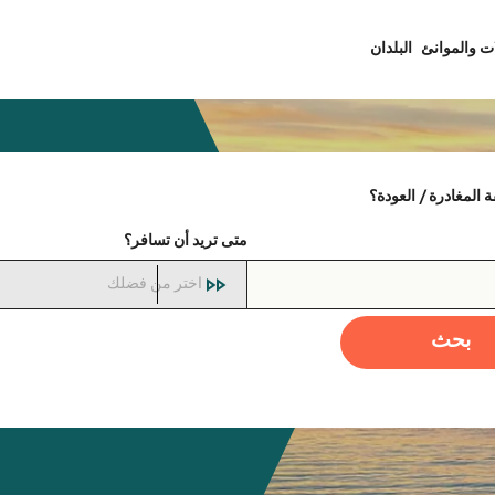
ت والموانئ
البلدان
المغادرة / العودة؟
متى تريد أن تسافر؟
اختر من فضلك
بحث