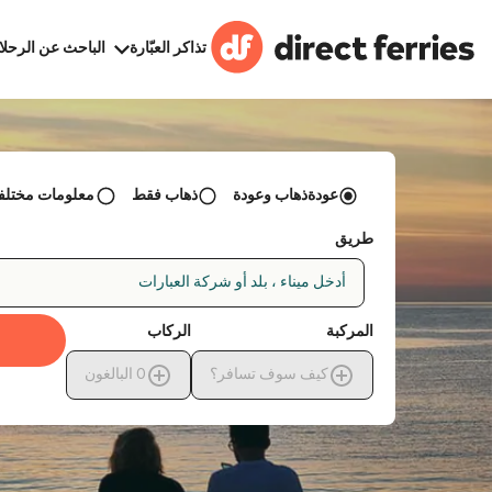
تذاكر العبّارة
الباحث عن الرحلا
عودةذهاب وعودة
ذهاب فقط
معلومات مختلفة 
طريق
أدخل ميناء ، بلد أو شركة العبارات
المركبة
الركاب
كيف سوف تسافر؟
0
البالغون