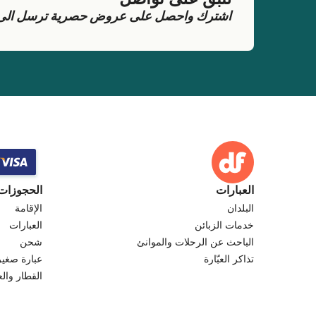
لنبقَ على تواصل
اشترك واحصل على عروض حصرية ترسل الى بر
العبارات
الحجوزات
البلدان
الإقامة
خدمات الزبائن
العبارات
الباحث عن الرحلات والموانئ
شحن
تذاكر العبّارة
عبارة صغير
القطار والع