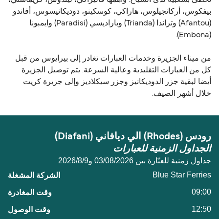
بيفكوس، أركانجيلوس، هاراكي، كوسكينو، دوديكانيسوس، أفاندو
(Afantou) وتراندا (Trianda) وباراديسي (Paradisi) وايمبونا
(Embona).
من ميناء الجزيرة وخدمات العبارات تغادر إلى بيرايوس من قبل
كل من العبارات التقليدية وعالية السرعة. يتم توصيل الجزيرة
أيضا لبقية جزر الدوديكانيز وجزر سيكلاديز وإلى جزيرة كريت
خلال أشهر الصيف.
رودس (Rhodes) الي ديافاني (Diafani)
الجداول الزمنية للعبارات
جداول زمنية للعبّارة بين 03/08/2026 و9‏/8‏/2026
Blue Star Ferries
09:00
12:50