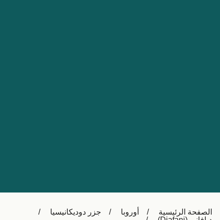
Nederland
Slovensko
Australia
Česká republika
New Zealand
España
日本
France
Ireland
Sverige
中国
Danmark
UK
Türkiye
Italia
Österreich (DE)
Canada
Canada (FR)
Ελλάδα
België (NL)
الصفحة الرئيسية
أوروبا
جزر دوديكانيسيا
Polska
Belgique (FR)
ديافاني (Diafani)