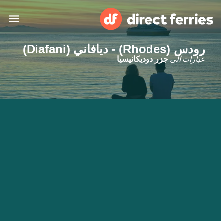
رودس (Rhodes) - ديافاني (Diafani)
البلدان
عبارات الى
جزر دوديكانيسيا
تذاكر العبّارة
الباحث عن الرحلات والموانئ
الإقامة
العبارات
العربية
حسابي
المغرب
United States
خدمات الزبائن
Россия
Suisse (FR)
Catalan
Portugal
Suomi
대한민국