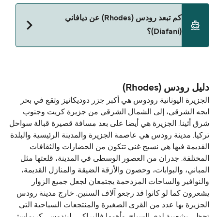
حالياً لا يُسمح باصطحاب الحيوانات على العبّارة بين
كم تبعد رودس (Rhodes) عن ديافاني
رودس (Rhodes) و ديافاني (Diafani).
(Diafani)؟
المسافة بين رودس (Rhodes) و ديافاني (Diafani) هي 71
ميل بحري.
دليل رودس (Rhodes)
الجزيرة اليونانية رودوس هي أكبر جزر دوديكانيز وتقع في بحر
ايجه الشرقي، إلى الشمال الشرقي من جزيرة كريت وجنوب
شرق أثينا. الجزيرة هي أيضا على بعد مسافة قصيرة قبالة سواحل
تركيا. مدينة رودس هي عاصمة الجزيرة والمدينة الرئيسية والبلدة
القديمة فيها هي نسيج غني تتكون من الحضارات والثقافات
المختلفة. جدران من العصور الوسطى في المدينة، قلعتها مثل
المباني، والبوابات، وحصون والأزقة الضيقة والمنازل القديمة،
والنوافير والساحات المزدحمة يجتمعان لجعل جميع الزوار
يشعرون كما لو كانوا قد رجعو آلاف السنين. خارج مدينة رودس
الجزيرة بها عدد من القرى الصغيرة والمنتجعات السياحية التي
تحظى بشعبية لدى السياح. وأهمها فاليراكي، ليندوس، كريماستي،