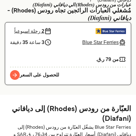
عبارات من رودس (Rhodes) الي ديافاني (Diafani)
Schweiz (DE)
Deutschland
مُشغلي العبارات الرائجين تجاه رودس (Rhodes) -
ديافاني (Diafani)
Україна
Norge
2
رحلة اسبوعياً
Maroc (FR)
Indonesia
Blue Star Ferries
3
ساعة
35
دقيقة
من 79 ر.ق.‏
للحصول على السعر
العبّارة من رودس (Rhodes) إلى ديافاني
(Diafani)
Blue Star Ferries يشغّل العبّارة من رودس (Rhodes) إلى
ديافاني (Diafani). أسعار العبّارة تتراوح بين 76٫34 ر.ق.‏SAR و