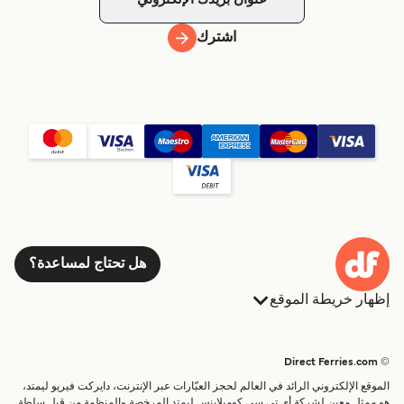
اشترك
هل تحتاج لمساعدة؟
إظهار خريطة الموقع
العبارات
الحجوزات
البلدان
الإقامة
© Direct Ferries.com
خدمات الزبائن
العبارات
الموقع الإلكتروني الرائد في العالم لحجز العبّارات عبر الإنترنت، دايركت فيريو ليمتد،
الباحث عن الرحلات والموانئ
شحن
هو ممثل معين لشركة أي تي سي كومبلاينس ليمتد المرخصة والمنظمة من قبل سلطة