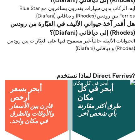
(Rhodes) إلى ديافاني (Diafani)؟
إيه، الركاب بدون سيارات يقدرون يسافرون مع Blue Star
Ferries بين رودس (Rhodes) و ديافاني (Diafani).
هل أقدر آخذ حيواني الأليف في العبّارة من رودس
(Rhodes) إلى ديافاني (Diafani)؟
الحيوانات الأليفة حالياً غير مسموح فيها على العبّارات بين رودس
(Rhodes) و ديافاني (Diafani).
?Direct Ferries لماذا تستخدم
أبحر في كل
أبحر بسعر
مكان
أرخص
طرق أكثر مقارنة
قارن بين الأسعار
بأي شخص آخر.
والأوقات والطرق
في مكان واحد.