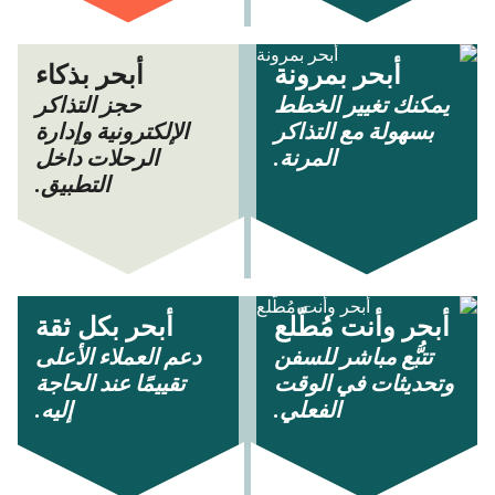
أبحر بمرونة
أبحر بذكاء
يمكنك تغيير الخطط
حجز التذاكر
بسهولة مع التذاكر
الإلكترونية وإدارة
المرنة.
الرحلات داخل
التطبيق.
أبحر وأنت مُطّلع
أبحر بكل ثقة
تتبُّع مباشر للسفن
دعم العملاء الأعلى
وتحديثات في الوقت
تقييمًا عند الحاجة
الفعلي.
إليه.