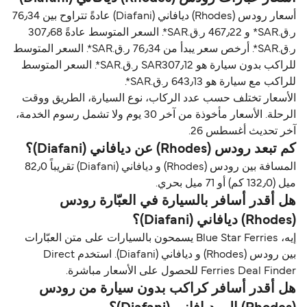
أسعار رودس (Rhodes) ديافاني (Diafani) عادةً تتراوح بين 76٫34
ر.ق.‏SAR* و 467٫22 ر.ق.‏SAR*. السعر المتوسط عادةً 307٫68
ر.ق.‏SAR*. أرخص سعر يبدأ من 76٫34 ر.ق.‏SAR*. السعر المتوسط
للراكب بدون سيارة هو SAR307٫12 ر.ق.‏SAR*. السعر المتوسط
للراكب مع سيارة هو 643٫13 ر.ق.‏SAR*.
الأسعار تختلف حسب عدد الركاب، نوع السيارة، الطريق ووقت
الرحلة. الأسعار مأخوذة من آخر 30 يوم ولا تشمل رسوم الخدمة،
آخر تحديث أغسطس 26.
كم تبعد رودس (Rhodes) عن ديافاني (Diafani)؟
المسافة بين رودس (Rhodes) و ديافاني (Diafani) تقريباً 82٫0
ميل (132٫0 كم) أو 71 ميل بحري.
هل أقدر أسافر بالسيارة في العبّارة رودس
(Rhodes) ديافاني (Diafani)؟
إيه، Blue Star Ferries يسمحون بالسيارات على متن العبّارات
بين رودس (Rhodes) و ديافاني (Diafani). استخدم Direct
Ferries Deal Finder للحصول على الأسعار مباشرة.
هل أقدر أسافر كراكب بدون سيارة من رودس